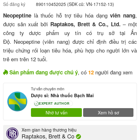
Số đăng ký
890110452025 (SĐK cũ: VN-17152-13)
là thuốc hỗ trợ tiêu hóa dạng
,
Neopeptine
viên nang
được sản xuất bởi
– một
Raptakos, Brett & Co., Ltd.
công ty dược phẩm uy tín có trụ sở tại Ấn
Độ
.
Neopeptine (viên nang) được chỉ định điều trị các
triệu chứng rối loạn tiêu hóa, phù hợp cho người lớn và
trẻ em trên 12 tuổi
.
, có
người đang xem
Sản phẩm đang được chú ý
12
Tư vấn chuyên môn
Dược sĩ: Nhà thuốc Bạch Mai
EXPERT AUTHOR
80
Nhờ tư vấn
Xem hồ sơ
Xem gian hàng thương hiệu
Raptakos, Brett & Co