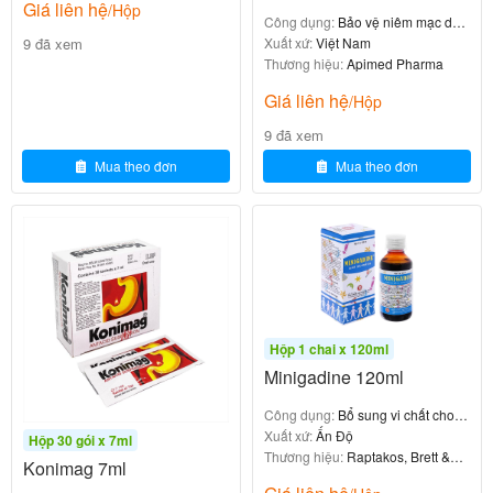
cao)
Giá liên hệ
/Hộp
Công dụng:
Bảo vệ niêm mạc dạ
9 đã xem
dày
Xuất xứ:
Việt Nam
Nếu nghi ngờ dùng quá liều, cần
Thương hiệu:
Apimed Pharma
ngừng thuốc và
ngay.
tham khảo ý kiến bác sĩ
Giá liên hệ
/Hộp
9 đã xem
Mua theo đơn
Mua theo đơn
Chống chỉ định của Neopeptine (Viên
nang)
Neopeptine F Drops 15ml
0
₫
Hộp 1 chai x 120ml
Minigadine 120ml
Công dụng:
Bổ sung vi chất cho
trẻ biếng ăn
Xuất xứ:
Ấn Độ
Hộp 30 gói x 7ml
Thương hiệu:
Raptakos, Brett &
Konimag 7ml
Neopeptine
trong các trường
Co
không được sử dụng