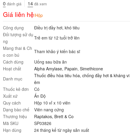
0
14
đánh giá
đã xem
Giá liên hệ
/Hộp
Công dụng
Điều trị đầy hơi, khó tiêu
Đối tượng sử dụ
Trẻ em từ 12 tuổi trở lên
ng
Mang thai & Ch
Tham khảo ý kiến bác sĩ
o con bú
Cách dùng
Uống sau bữa ăn
Hoạt chất
Alpha Amylase
,
Papain
,
Simethicone
Thuốc điều hòa tiêu hóa, chống đầy hơi & kháng vi
Danh mục
êm
Thuốc kê đơn
Có
Xuất xứ
Ấn Độ
Quy cách
Hộp 10 vỉ x 10 viên
Dạng bào chế
Viên nang cứng
Thương hiệu
Raptakos, Brett & Co
Mã SKU
SP03826
Hạn dùng
24 tháng kể từ ngày sản xuất