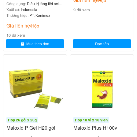
Giá liên hệ
/Hộp
Công dụng:
Điều trị tăng tiết acid
hợp sau
:
9 đã xem
dạ dày
Xuất xứ:
Indonesia
Thương hiệu:
PT. Konimex
Chống chỉ định
Giải thích
Giá liên hệ
/Hộp
(dị ứng) với
Quá mẫn
10 đã xem
Nguy cơ phản ứng dị ứ
bất kỳ thành phần nào
Mua theo đơn
Đọc tiếp
ng
của thuốc
Enzyme tiêu hóa có th
Viêm tụy cấp
ể làm nặng thêm tình t
rạng viêm
Tình trạng nặng của
Nguy cơ biến chứng
các bệnh tụy tạng ki
nh niên
Hộp 26 gói x 20g
Hộp 10 vỉ x 10 viên
Maloxid P Gel H20 gói
Maloxid Plus H100v
Tác dụng phụ của Neopeptine (Viên