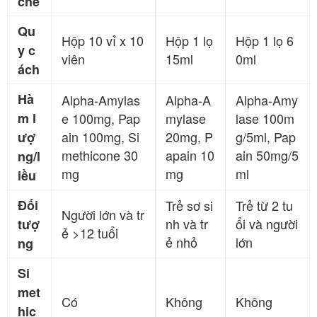
chế
Qu
Hộp 10 vỉ x 10
Hộp 1 lọ
Hộp 1 lọ 6
y c
viên
15ml
0ml
ách
Hà
Alpha-Amylas
Alpha-A
Alpha-Amy
m l
e 100mg, Pap
mylase
lase 100m
ain 100mg, Si
20mg, P
g/5ml, Pap
ượ
methicone 30
apain 10
ain 50mg/5
ng/l
mg
mg
ml
iều
Đối
Trẻ sơ si
Trẻ từ 2 tu
Người lớn và tr
nh và tr
ổi và người
tượ
ẻ >12 tuổi
ẻ nhỏ
lớn
ng
Si
met
Có
Không
Không
hic