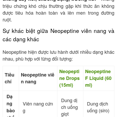
triệu chứng khó chịu thường gặp khi thức ăn không
được tiêu hóa hoàn toàn và lên men trong đường
ruột.
Sự khác biệt giữa Neopeptine viên nang và
các dạng khác
Neopeptine hiện được lưu hành dưới nhiều dạng khác
nhau, phù hợp với từng đối tượng:
Neopepti
Neopeptine
Tiêu
Neopeptine viê
ne Drops
F Liquid (60
chí
n nang
(15ml)
ml)
Dạ
Dung dị
ng
Viên nang cứn
Dung dịch
ch uống
g
uống (siro)
bào
giọt