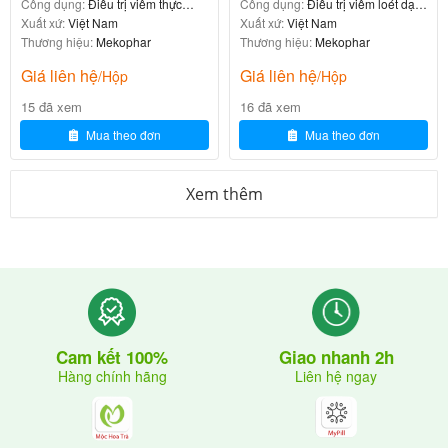
Công dụng:
Điều trị viêm thực
Công dụng:
Điều trị viêm loét dạ
quản, viêm dạ dày
Xuất xứ:
Việt Nam
dày – tá tràng
Xuất xứ:
Việt Nam
nang)
Thương hiệu:
Mekophar
Thương hiệu:
Mekophar
Giá liên hệ
Giá liên hệ
/Hộp
/Hộp
Neopeptine được
ở hầu hết người
dung nạp tốt
15 đã xem
16 đã xem
dùng
.
Mua theo đơn
Mua theo đơn
Tác dụng phụ thường gặp
Xem thêm
Hệ cơ quan
Tác dụng phụ
Rối loạn tiêu hóa (thường gặp nhất)
Tiêu hóa
Tác dụng phụ ít gặp
Giao nhanh 2h
Cam kết 100%
Liên hệ ngay
Hàng chính hãng
Hệ cơ quan
Tác dụng phụ
Phản ứng dị ứng do Papain (ít gặp)
Miễn dịch