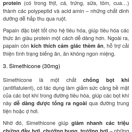
(có trong thịt, cá, trứng, sữa, tôm, cua…)
protein
thành các polypeptid và acid amin – những chất dinh
dưỡng dễ hấp thu qua ruột.
Papain đặc biệt tốt cho hệ tiêu hóa, giúp tiêu hóa các
thức ăn giàu protein một cách dễ dàng hơn. Ngoài ra,
papain còn
, hỗ trợ cải
kích thích cảm giác thèm ăn
thiện tình trạng biếng ăn, ăn không ngon miệng.
3. Simethicone (30mg)
Simethicone là một chất
chống bọt khí
(antiflatulent), có tác dụng làm giảm sức căng bề mặt
của các bọt khí trong đường tiêu hóa, giúp các bọt khí
này
qua đường trung
dễ dàng được tống ra ngoài
tiện hoặc ợ hơi
.
Nhờ đó, Simethicone giúp
giảm nhanh các triệu
– những
chứng đầy hơi, chướng bụng, trướng hơi