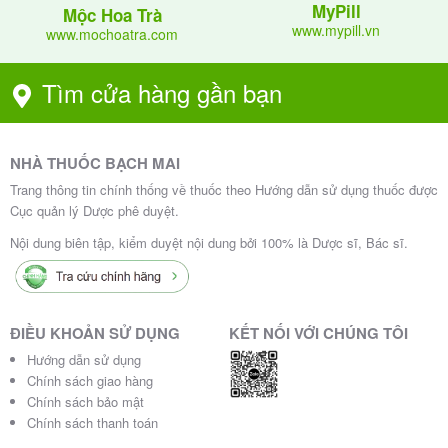
MyPill
Mộc Hoa Trà
www.mypill.vn
www.mochoatra.com
Lưu ý về tác dụng phụ
Tìm cửa hàng gần bạn
Các tác dụng phụ thường
,
nhẹ và tự giới hạn
không cần can thiệp đặc biệt
Các phản ứng dị ứng có thể xảy ra ở những người
NHÀ THUỐC BẠCH MAI
mẫn cảm với thành phần của thuốc
Trang thông tin chính thống về thuốc theo Hướng dẫn sử dụng thuốc được
Nếu xuất hiện bất kỳ dấu hiệu bất thường nào, cần
Cục quản lý Dược phê duyệt.
và
ngừng sử dụng
tham khảo ý kiến bác sĩ
Nội dung biên tập, kiểm duyệt nội dung bởi 100% là Dược sĩ, Bác sĩ.
Tương tác thuốc của Neopeptine
ĐIỀU KHOẢN SỬ DỤNG
KẾT NỐI VỚI CHÚNG TÔI
Hiện chưa có báo cáo đầy đủ về tương tác thuốc của
Hướng dẫn sử dụng
Chính sách giao hàng
Neopeptine. Tuy nhiên, để đảm bảo an toàn:
Chính sách bảo mật
Chính sách thanh toán
cho bác sĩ hoặc dược sĩ về tất cả
Luôn thông báo