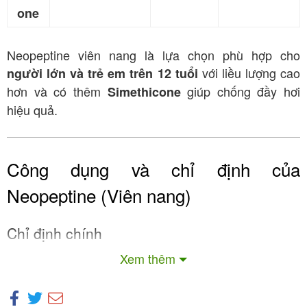
one
Neopeptine viên nang là lựa chọn phù hợp cho
với liều lượng cao
người lớn và trẻ em trên 12 tuổi
hơn và có thêm
giúp chống đầy hơi
Simethicone
hiệu quả.
Công dụng và chỉ định của
Neopeptine (Viên nang)
Chỉ định chính
Xem thêm
Neopeptine (viên nang) được chỉ định điều trị các
triệu chứng rối loạn tiêu hóa sau đây
: