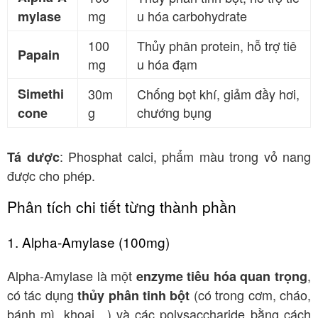
mg
u hóa carbohydrate
mylase
100
Thủy phân protein, hỗ trợ tiê
Papain
mg
u hóa đạm
Simethi
30m
Chống bọt khí, giảm đầy hơi,
g
chướng bụng
cone
: Phosphat calci, phẩm màu trong vỏ nang
Tá dược
được cho phép
.
Phân tích chi tiết từng thành phần
1. Alpha-Amylase (100mg)
Alpha-Amylase là một
,
enzyme tiêu hóa quan trọng
có tác dụng
(có trong cơm, cháo,
thủy phân tinh bột
bánh mì, khoai…) và các polysaccharide bằng cách