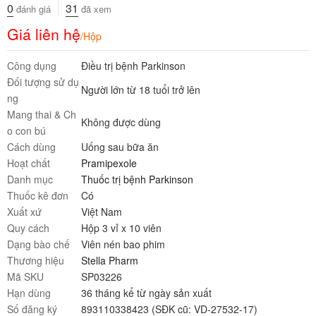
0
31
đánh giá
đã xem
Giá liên hệ
/Hộp
Công dụng
Điều trị bệnh Parkinson
Đối tượng sử dụ
Người lớn từ 18 tuổi trở lên
ng
Mang thai & Ch
Không được dùng
o con bú
Cách dùng
Uống sau bữa ăn
Hoạt chất
Pramipexole
Danh mục
Thuốc trị bệnh Parkinson
Thuốc kê đơn
Có
Xuất xứ
Việt Nam
Quy cách
Hộp 3 vỉ x 10 viên
Dạng bào chế
Viên nén bao phim
Thương hiệu
Stella Pharm
Mã SKU
SP03226
Hạn dùng
36 tháng kể từ ngày sản xuất
Số đăng ký
893110338423 (SĐK cũ: VD-27532-17)