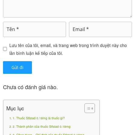
Lưu tên của tôi, email, và trang web trong trình duyệt này cho
lần bình luận kế tiếp của tôi.
Savi Valsartan Plus HCT
80/12.5 H30v
0
₫
Chưa có đánh giá nào.
Mục lục
1. Thuốc Sifstad 0.18mg là thuốc gì?
1. Thuốc Sifstad 0.18mg là thuốc gì?
2. Thành phần của thuốc Sifstad 0.18mg
là thuốc kê đơn thuộc nhóm
Sifstad 0.18mg
chủ vận
3. Công dụng – Chỉ định của thuốc Sifstad 0.18mg