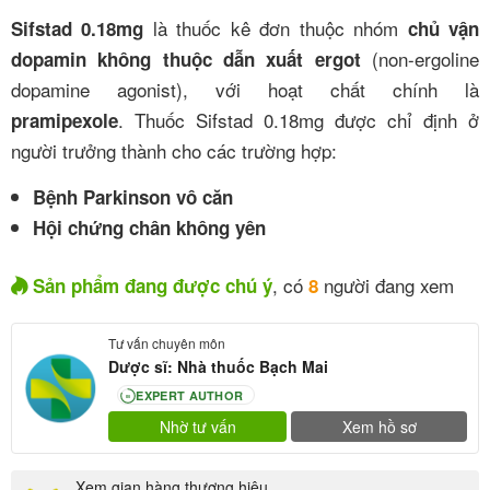
là thuốc kê đơn thuộc nhóm
Sifstad 0.18mg
chủ vận
(non-ergoline
dopamin không thuộc dẫn xuất ergot
dopamine agonist), với hoạt chất chính là
. Thuốc Sifstad 0.18mg được chỉ định ở
pramipexole
người trưởng thành cho các trường hợp:
Bệnh Parkinson vô căn
Hội chứng chân không yên
, có
người đang xem
Sản phẩm đang được chú ý
8
Tư vấn chuyên môn
Dược sĩ: Nhà thuốc Bạch Mai
EXPERT AUTHOR
80
Nhờ tư vấn
Xem hồ sơ
Xem gian hàng thương hiệu