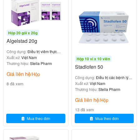
điều chỉnh liều nhỏ, phù hợp cho bệnh nhân mới bắt
đầu điều trị hoặc cần tăng liều dần dần.
2. Thành phần của thuốc Sifstad 0.18mg
Hộp 20 gói x 20g
Algelstad 20g
Mỗi viên nén Sifstad 0.18mg chứa:
Công dụng:
Điều trị viêm thực
: Pramipexole dihydrochloride
Hoạt chất chính
quản, viêm dạ dày
Xuất xứ:
Việt Nam
Hộp 10 vỉ x 10 viên
Thương hiệu:
Stella Pharm
monohydrate tương đương 0.18mg pramipexole
Stadlofen 50
base
Giá liên hệ
/Hộp
Công dụng:
Điều trị các bệnh lý
: Mannitol, tinh bột biến tính, natri starch
Tá dược
8 đã xem
viêm khớp
Xuất xứ:
Việt Nam
glycolate, colloidal anhydrous silica, magnesium
Thương hiệu:
Stella Pharm
stearate, và một số tá dược khác (tùy theo công
Giá liên hệ
/Hộp
thức cụ thể của nhà sản xuất).
13 đã xem
Mua theo đơn
Mua theo đơn
Viên thuốc thường màu trắng hoặc gần trắng, dễ bẻ
đôi nếu cần chia liều.