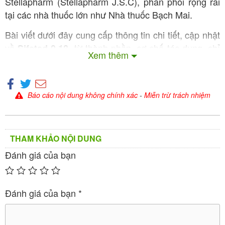
Stellapharm (Stellapharm J.S.C), phân phối rộng rãi
tại các nhà thuốc lớn như Nhà thuốc Bạch Mai.
Bài viết dưới đây cung cấp thông tin chi tiết, cập nhật
về
, từ thành phần, cơ chế tác dụng, chỉ
Sifstad 0.18
Xem thêm
định, liều dùng, tác dụng phụ đến lưu ý an toàn, giúp
bệnh nhân và người nhà hiểu rõ hơn trước khi sử
dụng theo chỉ định của bác sĩ thần kinh.
Báo cáo nội dung không chính xác
-
Miễn trừ trách nhiệm
THAM KHẢO NỘI DUNG
Đánh giá của bạn
Đánh giá của bạn
*