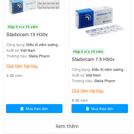
(Restless Legs
Hội chứng chân không yên
Syndrome – RLS): Giảm cảm giác khó chịu, thôi
thúc di chuyển chân, đặc biệt về đêm.
Hộp 3 vỉ x 10 viên
Stadxicam 15 H30v
Pramipexole giúp cải thiện đáng kể các triệu chứng
vận động (run, cứng cơ, chậm vận động, rối loạn
Công dụng:
Điều trị viêm xương
khớp
Xuất xứ:
Việt Nam
dáng đi) và một số triệu chứng không vận động (lo
Hộp 5 vỉ x 10 viên
Thương hiệu:
Stella Pharm
Stadxicam 7.5 H50v
âu, trầm cảm nhẹ liên quan đến Parkinson).
Giá liên hệ
/Hộp
Công dụng:
Điều trị viêm xương
4. Cơ chế tác dụng của Sifstad 0.18mg
9 đã xem
khớp
Xuất xứ:
Việt Nam
(Pramipexole)
Thương hiệu:
Stella Pharm
Giá liên hệ
/Hộp
Pramipexole là chất
có chọn lọc
chủ vận dopamin
8 đã xem
cao:
Mua theo đơn
Mua theo đơn
Kích thích mạnh thụ thể
và đặc biệt ưu tiên
D2
D3
(á lực D3 cao hơn D2 khoảng 7–10 lần).
Xem thêm
Có hoạt tính nội tại đầy đủ (full agonist), không