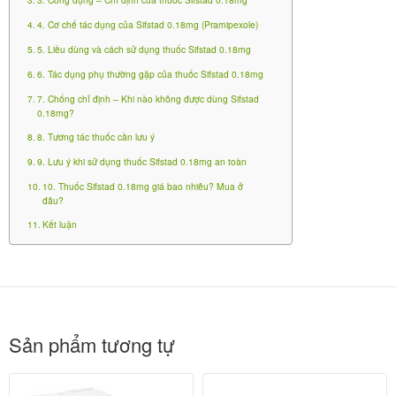
(non-ergoline
dopamin không thuộc dẫn xuất ergot
dopamine agonist), với hoạt chất chính là
4. Cơ chế tác dụng của Sifstad 0.18mg (Pramipexole)
.
pramipexole
5. Liều dùng và cách sử dụng thuốc Sifstad 0.18mg
6. Tác dụng phụ thường gặp của thuốc Sifstad 0.18mg
: Pramipexole dihydrochloride
Tên hoạt chất
7. Chống chỉ định – Khi nào không được dùng Sifstad
monohydrate tương đương 0.18mg pramipexole
0.18mg?
base
8. Tương tác thuốc cần lưu ý
: Viên nén
Dạng bào chế
9. Lưu ý khi sử dụng thuốc Sifstad 0.18mg an toàn
: Hộp 3 vỉ × 10 viên (tổng 30
Quy cách đóng gói
10. Thuốc Sifstad 0.18mg giá bao nhiêu? Mua ở
đâu?
viên/hộp)
: Công ty TNHH Liên doanh
Kết luận
Nhà sản xuất
Stellapharm (Stellapharm J.S.C) – Việt Nam
: Được Bộ Y tế Việt Nam cấp phép lưu
Số đăng ký
hành, thường dùng trong điều trị bệnh Parkinson
và hội chứng chân không yên (Restless Legs
Sản phẩm tương tự
Syndrome – RLS)
Sifstad 0.18mg thường được kê ở liều khởi đầu hoặc