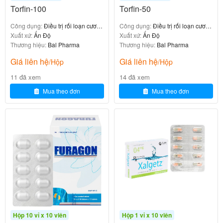
Torfin-100
Torfin-50
V
a
Công dụng:
Điều trị rối loạn cương
Công dụng:
Điều trị rối loạn cương
Neomy
dương
Xuất xứ:
Ấn Độ
dương
Xuất xứ:
Ấn Độ
gi
Phổ rộng, điề
Có thể
cin, Ny
Thương hiệu:
Bal Pharma
Thương hiệu:
Bal Pharma
n
91.
u trị hỗn hợp,
gây kích
statin,
Giá liên hệ
Giá liên hệ
/Hộp
/Hộp
a
1%
ít tác dụng p
ứng tại
Polymy
p
hụ toàn thân
chỗ
11 đã xem
14 đã xem
xin B
ol
Mua theo đơn
Mua theo đơn
y
M
ic
Ít hiệu q
o
uả với n
n
Micona
86.
Hiệu quả với
hiễm trù
a
zole
7%
nấm
ng hỗn
z
hợp
ol
e
Hộp 10 vỉ x 10 viên
Hộp 1 vỉ x 10 viên