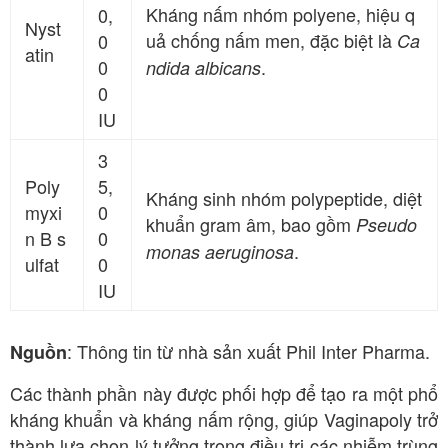
Kháng nấm nhóm polyene, hiệu q
0,
Nyst
uả chống nấm men, đặc biệt là
0
Ca
atin
0
.
ndida albicans
0
IU
3
Poly
5,
Kháng sinh nhóm polypeptide, diệt
myxi
0
khuẩn gram âm, bao gồm
Pseudo
n B s
0
.
monas aeruginosa
ulfat
0
IU
: Thông tin từ nhà sản xuất Phil Inter Pharma.
Nguồn
Các thành phần này được phối hợp để tạo ra một phổ
kháng khuẩn và kháng nấm rộng, giúp Vaginapoly trở
thành lựa chọn lý tưởng trong điều trị các nhiễm trùng