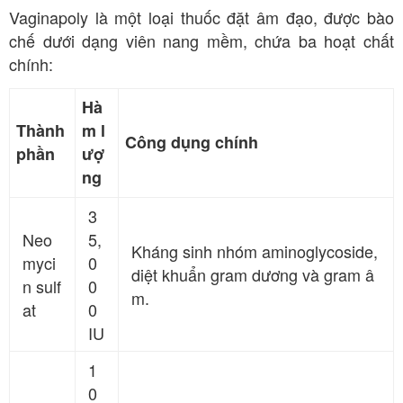
Vaginapoly là một loại thuốc đặt âm đạo, được bào
chế dưới dạng viên nang mềm, chứa ba hoạt chất
chính:
Hà
Thành
m l
Công dụng chính
phần
ượ
ng
3
Neo
5,
Kháng sinh nhóm aminoglycoside,
myci
0
diệt khuẩn gram dương và gram â
n sulf
0
m.
at
0
IU
1
0