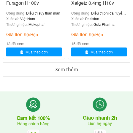
Furagon H100v
Xalgetz 0.4mg H10v
M
et
Công dụng:
Điều trị suy thận mạn
Công dụng:
Điều trị phì đại tuyến
Xuất xứ:
Việt Nam
tiền liệt
Xuất xứ:
Pakistan
r
Thương hiệu:
Mekophar
Thương hiệu:
Getz Pharma
o
Hiệu quả với
Không t
Giá liên hệ
Giá liên hệ
/Hộp
/Hộp
ni
Metroni
85.
vi khuẩn kỵ k
ác dụng
13 đã xem
15 đã xem
d
dazole
0%
hí
với nấm
a
Mua theo đơn
Mua theo đơn
z
ol
Xem thêm
e
: Dữ liệu tổng hợp từ nghiên cứu PRISM và
Nguồn
meta-analysis về viêm âm đạo do vi khuẩn.
4. Hướng dẫn sử dụng và lưu ý
Giao nhanh 2h
Cam kết 100%
Liên hệ ngay
Hàng chính hãng
Liều lượng khuyến cáo