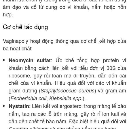
âm đạo và cổ tử cung do vi khuẩn, nấm hoặc hỗn
hợp.
Cơ chế tác dụng
Vaginapoly hoạt động thông qua cơ chế kết hợp của
ba hoạt chất:
: Ức chế tổng hợp protein vi
Neomycin sulfat
khuẩn bằng cách liên kết với tiểu đơn vị 30S của
ribosome, gây rối loạn mã di truyền, dẫn đến cái
chết của vi khuẩn. Hiệu quả đối với các vi khuẩn
gram dương (
) và gram âm
Staphylococcus aureus
(
,
).
Escherichia coli
Klebsiella spp.
: Liên kết với ergosterol trong màng tế bào
Nystatin
nấm, tạo ra các lỗ trên màng, gây rò rỉ ion kali và
dẫn đến chết tế bào nấm. Đặc biệt hiệu quả đối với
và các chủng nấm men khác.
Candida albicans