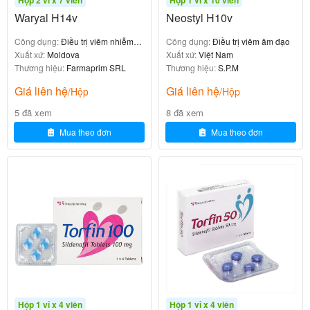
tỷ lệ chữa lành vi sinh học đạt
trong viêm
78.3%
Waryal H14v
Neostyl H10v
âm đạo do nấm sau 14 ngày, tương đương với
Công dụng:
Điều trị viêm nhiễm
Công dụng:
Điều trị viêm âm đạo
fluconazole (73.8%).
âm đạo
Xuất xứ:
Moldova
Xuất xứ:
Việt Nam
:
Nghiên cứu về Polygynax trong thai kỳ (1989)
Thương hiệu:
Farmaprim SRL
Thương hiệu:
S.P.M
Polygynax được sử dụng để dự phòng nhiễm trùng
Giá liên hệ
Giá liên hệ
/Hộp
/Hộp
âm đạo ở 115 phụ nữ mang thai, chỉ 9.6% gặp
5 đã xem
8 đã xem
nhiễm trùng, chứng minh hiệu quả và độ an toàn.
Mua theo đơn
Mua theo đơn
Bảng 2: So sánh Vaginapoly với các thuốc
khác
Tỷ lệ
Th
Thành p
thàn
Nhược đi
uố
hần chín
h cô
Ưu điểm
ểm
c
h
ng
(%)
Hộp 1 vỉ x 4 viên
Hộp 1 vỉ x 4 viên