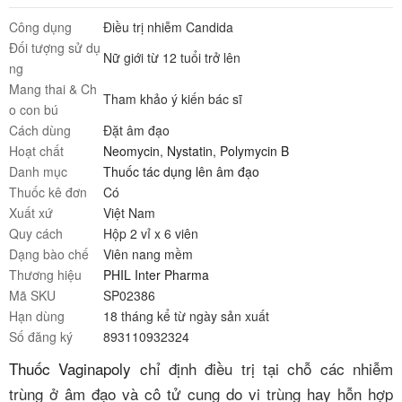
Công dụng
Điều trị nhiễm Candida
Đối tượng sử dụ
Nữ giới từ 12 tuổi trở lên
ng
Mang thai & Ch
Tham khảo ý kiến bác sĩ
o con bú
Cách dùng
Đặt âm đạo
Hoạt chất
Neomycin
,
Nystatin
,
Polymycin B
Danh mục
Thuốc tác dụng lên âm đạo
Thuốc kê đơn
Có
Xuất xứ
Việt Nam
Quy cách
Hộp 2 vỉ x 6 viên
Dạng bào chế
Viên nang mềm
Thương hiệu
PHIL Inter Pharma
Mã SKU
SP02386
Hạn dùng
18 tháng kể từ ngày sản xuất
Số đăng ký
893110932324
Thuốc Vaginapoly
chỉ định điều trị tại chỗ các nhiễm
trùng ở âm đạo và cô tử cung do vi trùng hay hỗn hợp