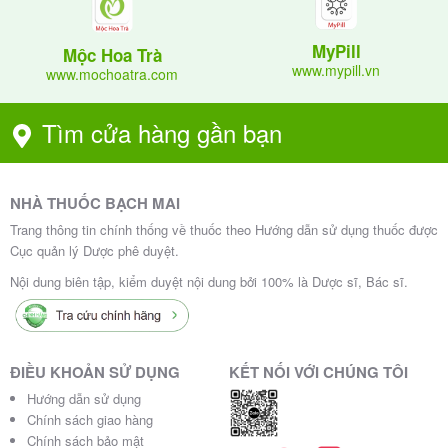
: Đặt 1 viên Vaginapoly vào âm đạo mỗi
Người lớn
MyPill
Mộc Hoa Trà
tối trước khi đi ngủ, trong 12 ngày liên tục.
www.mypill.vn
www.mochoatra.com
: Đặt thuốc sâu trong âm đạo, tốt nhất
Cách dùng
ở tư thế nằm. Sử dụng găng tay sạch để tránh lây
Tìm cửa hàng gần bạn
nhiễm chéo. Không sử dụng tampon hoặc các sản
phẩm âm đạo khác trong thời gian điều trị.
: Trước khi sử dụng, đặc
NHÀ THUỐC BẠCH MAI
Tham khảo ý kiến bác sĩ
biệt ở phụ nữ mang thai hoặc có bệnh lý nền như
Trang thông tin chính thống về thuốc theo Hướng dẫn sử dụng thuốc được
Cục quản lý Dược phê duyệt.
suy thận.
Nội dung biên tập, kiểm duyệt nội dung bởi 100% là Dược sĩ, Bác sĩ.
Lưu ý và chống chỉ định
:
Chống chỉ định
ĐIỀU KHOẢN SỬ DỤNG
KẾT NỐI VỚI CHÚNG TÔI
Mẫn cảm với Neomycin, Nystatin, Polymyxin
Hướng dẫn sử dụng
B hoặc các thuốc cùng nhóm
Chính sách giao hàng
(aminoglycoside, polyene, polypeptide).
Chính sách bảo mật