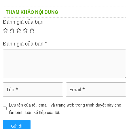
Bảng 1: Hiệu quả lâm sàng của Vaginapoly
THAM KHẢO NỘI DUNG
(dựa trên dữ liệu Polygynax)
Đánh giá của bạn
Thời
Tỷ lệ thành
Đánh giá của bạn
*
Loại nhiễm
Tác nhân chí
gian
công lâm s
trùng
nh
điều t
àng (%)
rị
Viêm âm đ
Gardnerella
12 n
ạo do vi kh
,
91.1%
vaginalis
E.
gày
uẩn
coli
Candida alb
Viêm âm đ
12 n
Lưu tên của tôi, email, và trang web trong trình duyệt này cho
,
80.7%
icans
C. no
ạo do nấm
gày
lần bình luận kế tiếp của tôi.
n-albicans
Nhiễm trùn
Vi khuẩn +
12 n