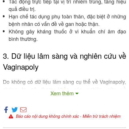
Tác động trực tiếp tại vị trí nhiễm trùng, tăng hiệu
quả điều trị.
Hạn chế tác dụng phụ toàn thân, đặc biệt ở những
bệnh nhân có vấn đề về gan hoặc thận.
Không gây kháng thuốc ở vi khuẩn chí âm đạo
bình thường.
3. Dữ liệu lâm sàng và nghiên cứu về
Vaginapoly
Do không có dữ liệu lâm sàng cụ thể về Vaginapoly,
chúng ta sẽ tham khảo các nghiên cứu về
Xem thêm
, một thuốc có thành phần tương tự
Polygynax
(Neomycin sulfat, Nystatin, Polymyxin B sulfat), để
đánh giá hiệu quả. Các nghiên cứu này cung cấp cơ
Báo cáo nội dung không chính xác
-
Miễn trừ trách nhiệm
sở khoa học về hiệu quả và độ an toàn của các thành
phần trong Vaginapoly.