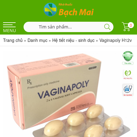
0
MENU
Trang chủ
»
Danh mục
»
Hệ tiết niệu - sinh dục
»
Vaginapoly H12v