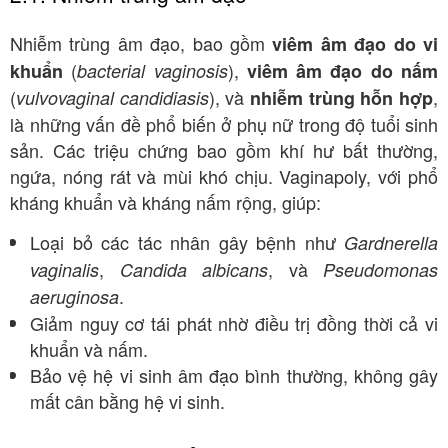
Nhiễm trùng âm đạo, bao gồm
viêm âm đạo do vi
(
),
khuẩn
bacterial vaginosis
viêm âm đạo do nấm
(
), và
,
vulvovaginal candidiasis
nhiễm trùng hỗn hợp
là những vấn đề phổ biến ở phụ nữ trong độ tuổi sinh
sản. Các triệu chứng bao gồm khí hư bất thường,
ngứa, nóng rát và mùi khó chịu. Vaginapoly, với phổ
kháng khuẩn và kháng nấm rộng, giúp:
Loại bỏ các tác nhân gây bệnh như
Gardnerella
,
, và
vaginalis
Candida albicans
Pseudomonas
.
aeruginosa
Giảm nguy cơ tái phát nhờ điều trị đồng thời cả vi
khuẩn và nấm.
Bảo vệ hệ vi sinh âm đạo bình thường, không gây
mất cân bằng hệ vi sinh.