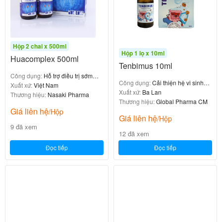
5. Đối Tượng Sử Dụng Và Liều Dùng
Khuyến Cáo
Hộp 2 chai x 500ml
Hộp 1 lọ x 10ml
Amikan 500mg/2ml
Huacomplex 500ml
Tenbimus 10ml
0
₫
Công dụng:
Hỗ trợ điều trị sớm
Công dụng:
Cải thiện hệ vi sinh
thoái hóa khớp
Xuất xứ:
Việt Nam
đường ruột cho bé
Xuất xứ:
Ba Lan
Thương hiệu:
Nasaki Pharma
Thương hiệu:
Global Pharma CM
Giá liên hệ
/Hộp
Giá liên hệ
/Hộp
9 đã xem
12 đã xem
5.1. Ai Nên Sử Dụng Vita Glutamax?
Đọc tiếp
Đọc tiếp
Sản phẩm phù hợp với các đối tượng sau:
Người trưởng thành có nhu cầu làm đẹp da, chống
lão hóa.
Người thường xuyên làm việc trong môi trường
căng thẳng, mệt mỏi, tiếp xúc nhiều với ánh nắng