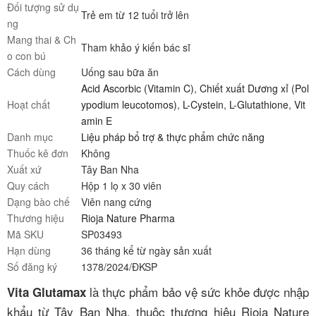
Đối tượng sử dụ
Trẻ em từ 12 tuổi trở lên
ng
Mang thai & Ch
Tham khảo ý kiến bác sĩ
o con bú
Cách dùng
Uống sau bữa ăn
Acid Ascorbic (Vitamin C)
,
Chiết xuất Dương xỉ (Pol
Hoạt chất
ypodium leucotomos)
,
L-Cystein
,
L-Glutathione
,
Vit
amin E
Danh mục
Liệu pháp bổ trợ & thực phẩm chức năng
Thuốc kê đơn
Không
Xuất xứ
Tây Ban Nha
Quy cách
Hộp 1 lọ x 30 viên
Dạng bào chế
Viên nang cứng
Thương hiệu
Rioja Nature Pharma
Mã SKU
SP03493
Hạn dùng
36 tháng kể từ ngày sản xuất
Số đăng ký
1378/2024/ĐKSP
là thực phẩm bảo vệ sức khỏe được nhập
Vita Glutamax
khẩu từ Tây Ban Nha, thuộc thương hiệu Rioja Nature