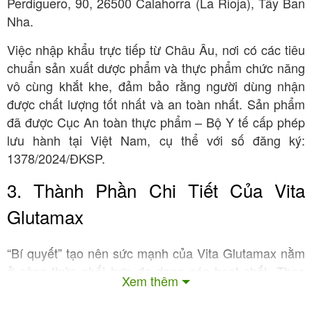
Perdiguero, 90, 26500 Calahorra (La Rioja), Tây Ban
Nha.
Việc nhập khẩu trực tiếp từ Châu Âu, nơi có các tiêu
chuẩn sản xuất dược phẩm và thực phẩm chức năng
vô cùng khắt khe, đảm bảo rằng người dùng nhận
được chất lượng tốt nhất và an toàn nhất. Sản phẩm
đã được Cục An toàn thực phẩm – Bộ Y tế cấp phép
lưu hành tại Việt Nam, cụ thể với số đăng ký:
1378/2024/ĐKSP.
3. Thành Phần Chi Tiết Của Vita
Glutamax
“Bí quyết” tạo nên sức mạnh của Vita Glutamax nằm
ở công thức phối hợp đa dạng các hoạt chất. Theo
Xem thêm
thông tin từ nhà sản xuất, trong 2 viên nang cứng của
sản phẩm có chứa những thành phần chính sau: