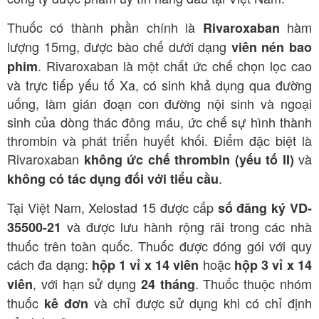
Thuốc có thành phần chính là
hàm
Rivaroxaban
lượng 15mg, được bào chế dưới dạng
viên nén bao
. Rivaroxaban là một chất ức chế chọn lọc cao
phim
và trực tiếp yếu tố Xa, có sinh khả dụng qua đường
uống, làm gián đoạn con đường nội sinh và ngoại
sinh của dòng thác đông máu, ức chế sự hình thành
thrombin và phát triển huyết khối
. Điểm đặc biệt là
Rivaroxaban
và
không ức chế thrombin (yếu tố II)
.
không có tác dụng đối với tiểu cầu
Tại Việt Nam, Xelostad 15 được cấp
số đăng ký VD-
và được lưu hành rộng rãi trong các nhà
35500-21
thuốc trên toàn quốc. Thuốc được đóng gói với quy
cách đa dạng:
hoặc
hộp 1 vỉ x 14 viên
hộp 3 vỉ x 14
, với hạn sử dụng
. Thuốc thuộc nhóm
viên
24 tháng
thuốc
và chỉ được sử dụng khi có chỉ định
kê đơn