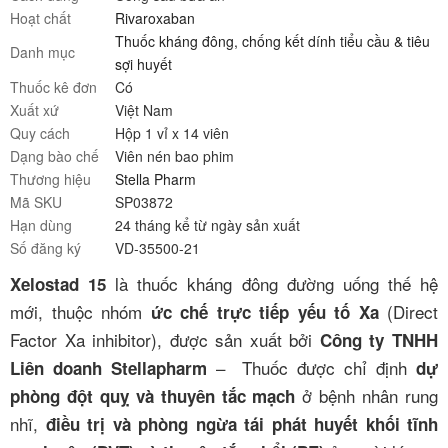
Hoạt chất
Rivaroxaban
Thuốc kháng đông, chống kết dính tiểu cầu & tiêu
Danh mục
sợi huyết
Thuốc kê đơn
Có
Xuất xứ
Việt Nam
Quy cách
Hộp 1 vỉ x 14 viên
Dạng bào chế
Viên nén bao phim
Thương hiệu
Stella Pharm
Mã SKU
SP03872
Hạn dùng
24 tháng kể từ ngày sản xuất
Số đăng ký
VD-35500-21
là thuốc kháng đông đường uống thế hệ
Xelostad 15
mới, thuộc nhóm
(Direct
ức chế trực tiếp yếu tố Xa
Factor Xa inhibitor), được sản xuất bởi
Công ty TNHH
– Thuốc được chỉ định
Liên doanh Stellapharm
dự
ở bệnh nhân rung
phòng đột quỵ và thuyên tắc mạch
nhĩ,
điều trị và phòng ngừa tái phát huyết khối tĩnh