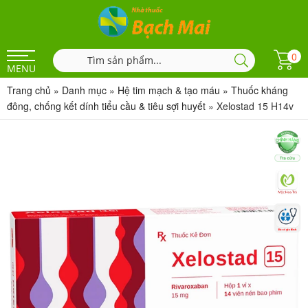
0
MENU
Trang chủ
»
Danh mục
»
Hệ tim mạch & tạo máu
»
Thuốc kháng
đông, chống kết dính tiểu cầu & tiêu sợi huyết
»
Xelostad 15 H14v