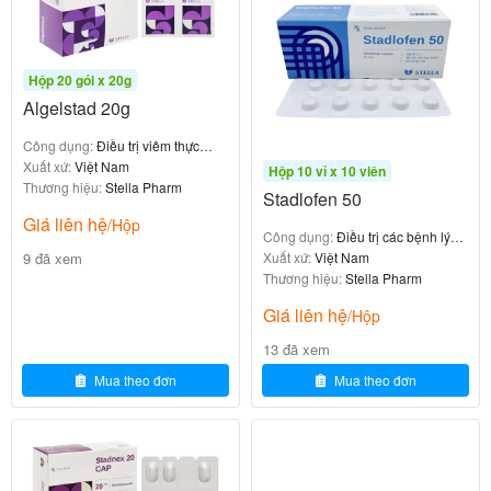
0
₫
Hộp 20 gói x 20g
Algelstad 20g
Công dụng:
Điều trị viêm thực
Xelostad 15 là thuốc
, liều dùng được chỉ định
kê đơn
quản, viêm dạ dày
Xuất xứ:
Việt Nam
Hộp 10 vỉ x 10 viên
Thương hiệu:
Stella Pharm
bởi bác sĩ dựa trên tình trạng cụ thể của từng bệnh
Stadlofen 50
nhân
.
Giá liên hệ
/Hộp
Công dụng:
Điều trị các bệnh lý
9 đã xem
viêm khớp
Xuất xứ:
Việt Nam
1. Dự phòng đột quỵ và thuyên tắc mạch
Thương hiệu:
Stella Pharm
toàn thân ở bệnh nhân rung nhĩ
Giá liên hệ
/Hộp
13 đã xem
:
Liều dùng
20 mg x 1 lần/ngày
Mua theo đơn
Mua theo đơn
: Ở bệnh nhân suy thận trung bình
Điều chỉnh liều
– nặng, liều khuyến cáo là
15 mg x 1 lần/ngày
: Tiếp tục trong thời gian dài với
Thời gian điều trị
điều kiện lợi ích về dự phòng đột quỵ và thuyên tắc