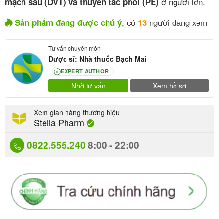
ở người lớn
.
mạch sâu (DVT) và thuyên tắc phổi (PE)
, có
người đang xem
Sản phẩm đang được chú ý
13
Tư vấn chuyên môn
Dược sĩ: Nhà thuốc Bạch Mai
EXPERT AUTHOR
80
Nhờ tư vấn
Xem hồ sơ
Xem gian hàng thương hiệu
Stella Pharm
0822.555.240
8:00 - 22:00