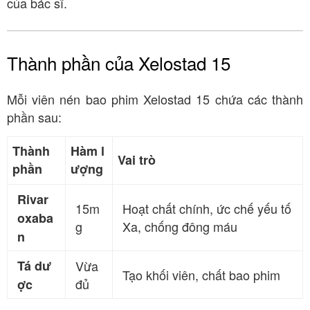
của bác sĩ
.
Thành phần của Xelostad 15
Mỗi viên nén bao phim Xelostad 15 chứa các thành
phần sau
:
Thành
Hàm l
Vai trò
phần
ượng
Rivar
15m
Hoạt chất chính, ức chế yếu tố
oxaba
g
Xa, chống đông máu
n
Tá dư
Vừa
Tạo khối viên, chất bao phim
đủ
ợc