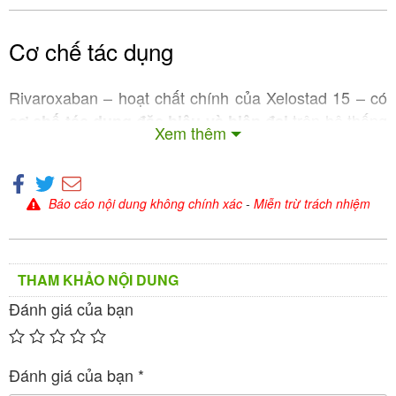
Cơ chế tác dụng
Rivaroxaban – hoạt chất chính của Xelostad 15 – có
trên hệ thống
cơ chế tác dụng đặc hiệu và hiện đại
Xem thêm
đông máu
:
1. Ức chế trực tiếp và chọn lọc yếu tố Xa
Báo cáo nội dung không chính xác
-
Miễn trừ trách nhiệm
Rivaroxaban là một
chất ức chế chọn lọc cao và
– yếu tố đông máu quan trọng
trực tiếp yếu tố Xa
trong dòng thác đông máu. Bằng cách ức chế yếu tố
THAM KHẢO NỘI DUNG
Xa, thuốc làm gián đoạn cả con đường nội sinh và
Đánh giá của bạn
ngoại sinh của quá trình đông máu.
2. Ức chế hình thành thrombin và huyết khối
Đánh giá của bạn
*