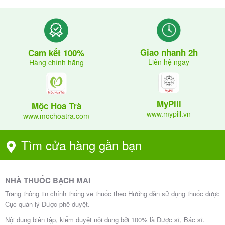
Chống chỉ định
Giải thích
với Rivaroxa
Quá mẫn
Nguy cơ phản ứng dị
Giao nhanh 2h
Cam kết 100%
ban hoặc bất kỳ thành
ứng nghiêm trọng
Liên hệ ngay
Hàng chính hãng
phần nào của thuốc
Đang chảy máu nghiê
Nguy cơ chảy máu kh
ông kiểm soát được
m trọng trên lâm sàng
MyPill
Mộc Hoa Trà
www.mypill.vn
www.mochoatra.com
Bệnh gan có rối loạn
Nguy cơ chảy máu tă
dẫn đến ng
đông máu
Tìm cửa hàng gần bạn
ng cao
uy cơ chảy máu
Thuốc qua được hàng
NHÀ THUỐC BẠCH MAI
Phụ nữ có thai
rào rau thai, có thể ản
Trang thông tin chính thống về thuốc theo Hướng dẫn sử dụng thuốc được
h hưởng đến thai nhi
Cục quản lý Dược phê duyệt.
Tổn thương hoặc bện
Nội dung biên tập, kiểm duyệt nội dung bởi 100% là Dược sĩ, Bác sĩ.