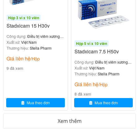
: Nuốt nguyên viên với một
Uống nguyên viên
lượng nước vừa đủ,
không nghiền hoặc nhai
Hộp 3 vỉ x 10 viên
Stadxicam 15 H30v
Xử lý khi quên liều
Công dụng:
Điều trị viêm xương
khớp
Xuất xứ:
Việt Nam
Hộp 5 vỉ x 10 viên
Nếu quên uống một liều:
Thương hiệu:
Stella Pharm
Stadxicam 7.5 H50v
Giá liên hệ
/Hộp
Uống ngay khi nhớ ra
Công dụng:
Điều trị viêm xương
Ngày hôm sau tiếp tục uống thuốc một lần mỗi
9 đã xem
khớp
Xuất xứ:
Việt Nam
Thương hiệu:
Stella Pharm
ngày như lịch trình thông thường
Giá liên hệ
để bù cho liều đã quên
/Hộp
Không uống gấp đôi liều
8 đã xem
Mua theo đơn
Mua theo đơn
Chống chỉ định
Xem thêm
Xelostad 15
trong các trường
không được sử dụng
hợp sau
: