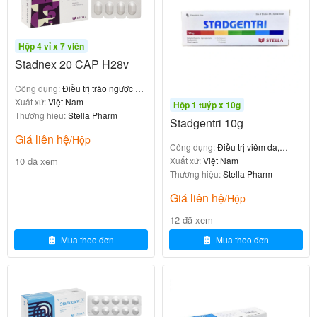
mạch toàn thân vượt trội so với nguy cơ chảy máu
2. Điều trị huyết khối tĩnh mạch sâu (DVT) và
Hộp 4 vỉ x 7 viên
Stadnex 20 CAP H28v
thuyên tắc phổi (PE)
Công dụng:
Điều trị trào ngược dạ
dày – thực quản (GERD)
Xuất xứ:
Việt Nam
:
Giai đoạn cấp tính (ngày 1-21)
15 mg x 2
Hộp 1 tuýp x 10g
Thương hiệu:
Stella Pharm
Stadgentri 10g
lần/ngày
Giá liên hệ
/Hộp
:
Giai đoạn tiếp theo (từ ngày 22 trở đi)
20 mg x
Công dụng:
Điều trị viêm da,
1 lần/ngày
10 đã xem
chàm, nấm da, lang ben
Xuất xứ:
Việt Nam
Thương hiệu:
Stella Pharm
: Có thể giảm xuống
Phòng ngừa tái phát kéo dài
Giá liên hệ
/Hộp
(sau ít nhất 6 tháng điều trị)
10 mg x 1 lần/ngày
12 đã xem
Cách dùng
Mua theo đơn
Mua theo đơn
: Đường uống
Đường dùng
: Có thể uống
Với thức ăn
cùng hoặc không
với thức ăn
cùng