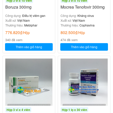
Hộp 3 vỉ x 10 viên
Hộp 3 vỉ x 10 viên
Boruza 300mg
Mocrea Tenofovir 300mg
Công dụng:
Điều trị viêm gan
Công dụng:
Kháng virus
Xuất xứ:
Việt Nam
Xuất xứ:
Việt Nam
Thương hiệu:
Mebiphar
Thương hiệu:
Cophavina
776.820
₫
802.500
₫
/Hộp
/Hộp
340 đã xem
474 đã xem
Thêm vào giỏ hàng
Thêm vào giỏ hàng
Hộp 3 vỉ x 4 viên
Hộp 1 lọ x 30 viên