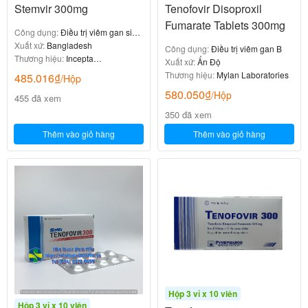
Stemvir 300mg
Tenofovir Disoproxil
Fumarate Tablets 300mg
Công dụng:
Điều trị viêm gan siêu
vi B mạn tính
Xuất xứ:
Bangladesh
Công dụng:
Điều trị viêm gan B
Thương hiệu:
Incepta
Xuất xứ:
Ấn Độ
Pharmaceuticals
Thương hiệu:
Mylan Laboratories
485.016
₫
/Hộp
580.050
₫
/Hộp
455 đã xem
350 đã xem
Thêm vào giỏ hàng
Thêm vào giỏ hàng
Hộp 3 vỉ x 10 viên
Hộp 3 vỉ x 10 viên