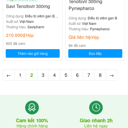
Tenofovir 300mg
Savi Tenofovir 300mg
Pymepharco
Công dụng:
Điều trị viêm gan B
Công dụng:
Điều trị viêm gan B
mạn tính
Xuất xứ:
Việt Nam
Xuất xứ:
Việt Nam
Thương hiệu:
Savipharm
Thương hiệu:
Pymepharco
210.000
₫
/Hộp
Giá liên hệ
/Hộp
603 đã xem
84 đã xem
Thêm vào giỏ hàng
Đọc tiếp
←
1
3
4
5
6
7
8
→
2
Giao nhanh 2h
Cam kết 100%
Liên hệ ngay
Hàng chính hãng