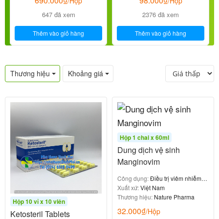
690.000
₫
98.000
₫
/Hộp
/Hộp
647 đã xem
2376 đã xem
Thêm vào giỏ hàng
Thêm vào giỏ hàng
Thương hiệu
Khoảng giá
Hộp 1 chai x 60ml
Dung dịch vệ sinh
Manginovim
Công dụng:
Điều trị viêm nhiễm
đường sinh dục
Xuất xứ:
Việt Nam
Thương hiệu:
Nature Pharma
Hộp 10 vỉ x 10 viên
32.000
₫
/Hộp
Ketosteril Tablets