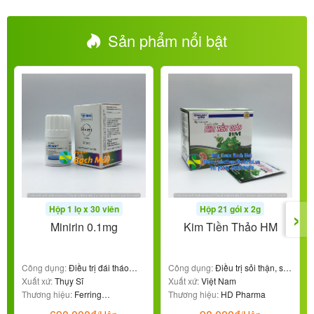
Sản phẩm nổi bật
›
Hộp 1 lọ x 30 viên
Hộp 21 gói x 2g
Minirin 0.1mg
Kim Tiền Thảo HM
Công dụng:
Điều trị đái tháo
Công dụng:
Điều trị sỏi thận, sỏi
nhạt
Xuất xứ:
Thụy Sĩ
niệu
Xuất xứ:
Việt Nam
Thương hiệu:
Ferring
Thương hiệu:
HD Pharma
Pharmaceuticals