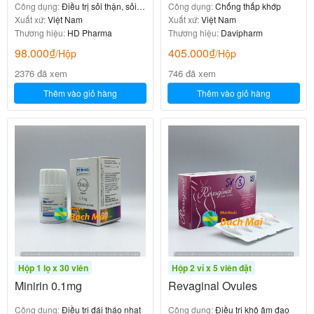
Công dụng:
Điều trị sỏi thận, sỏi
Công dụng:
Chống thấp khớp
niệu
Xuất xứ:
Việt Nam
Xuất xứ:
Việt Nam
Thương hiệu:
HD Pharma
Thương hiệu:
Davipharm
98.000
₫
405.000
₫
/Hộp
/Hộp
2376 đã xem
746 đã xem
Thêm vào giỏ hàng
Thêm vào giỏ hàng
Hộp 1 lọ x 30 viên
Hộp 2 vỉ x 5 viên đặt
Minirin 0.1mg
Revaginal Ovules
Công dụng:
Điều trị đái tháo nhạt
Công dụng:
Điều trị khô âm đạo