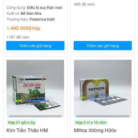
445 đã xem
Công dụng:
Điều trị suy thận mạn
Xuất xứ:
Bồ Đào Nha
Thương hiệu:
Fresenius Kabi
1.495.000
₫
/Hộp
1187 đã xem
Thêm vào giỏ hàng
Thêm vào giỏ hàng
Hộp 21 gói x 2g
Hộp 3 vỉ x 10 viên
Kim Tiền Thảo HM
Mifros 300mg H30v