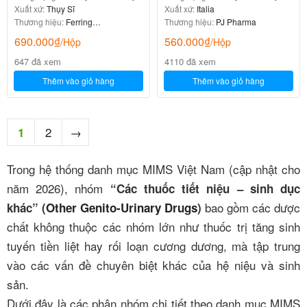
Xuất xứ:
Thụy Sĩ
Xuất xứ:
Italia
Thương hiệu:
Ferring
Thương hiệu:
PJ Pharma
Pharmaceuticals
690.000
₫
560.000
₫
/Hộp
/Hộp
647 đã xem
4110 đã xem
Thêm vào giỏ hàng
Thêm vào giỏ hàng
2
→
1
Trong hệ thống danh mục MIMS Việt Nam (cập nhật cho
năm 2026), nhóm
“Các thuốc tiết niệu – sinh dục
bao gồm các dược
khác” (
Other Genito-Urinary Drugs
)
chất không thuộc các nhóm lớn như thuốc trị tăng sinh
tuyến tiền liệt hay rối loạn cương dương, mà tập trung
vào các vấn đề chuyên biệt khác của hệ niệu và sinh
sản.
Dưới đây là các phân nhóm chi tiết theo danh mục MIMS