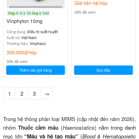
Giá liên hệ
/Hộp
295 đã xem
Hộp 5 vỉ x 10 ống x 1ml
Vinphyton 10mg
Công dụng:
Điều trị xuất huyết
Xuất xứ:
Việt Nam
Thương hiệu:
Vinphaco
300.000
₫
/Hộp
306 đã xem
Thêm vào giỏ hàng
Đọc tiếp
2
3
→
1
Trong hệ thống phân loại MIMS (cập nhật đến năm 2026),
nhóm
(
)
nằm trong danh
Thuốc cầm máu
Haemostatics
mục lớn
(
“Máu và hệ tạo máu”
Blood & Hematopoietic