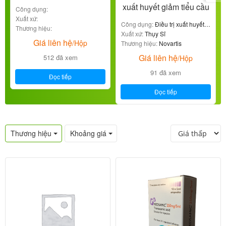
xuất huyết giảm tiểu cầu
Công dụng:
Xuất xứ:
Công dụng:
Điều trị xuất huyết
Thương hiệu:
giảm tiểu cầu
Xuất xứ:
Thụy Sĩ
Giá liên hệ
/Hộp
Thương hiệu:
Novartis
Giá liên hệ
512 đã xem
/Hộp
91 đã xem
Đọc tiếp
Đọc tiếp
Thương hiệu
Khoảng giá