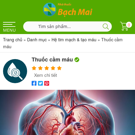
0
MENU
Trang chủ
»
Danh mục
»
Hệ tim mạch & tạo máu
»
Thuốc cầm
máu
Thuốc cầm máu
Xem chi tiết