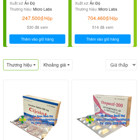
Xuất xứ:
Ấn Độ
Alzheimer
Xuất xứ:
Ấn Độ
Thương hiệu:
Micro Labs
Thương hiệu:
Micro Labs
247.500
₫
704.460
₫
/Hộp
/Hộp
530 đã xem
514 đã xem
Thêm vào giỏ hàng
Thêm vào giỏ hàng
Thương hiệu
Khoảng giá