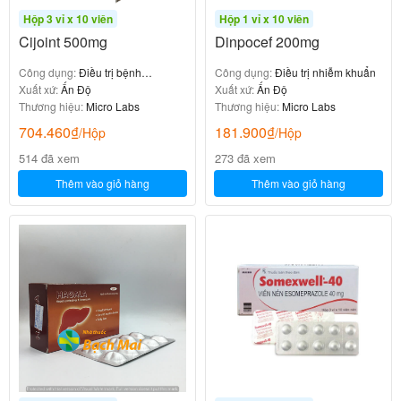
Hộp 3 vỉ x 10 viên
Hộp 1 vỉ x 10 viên
Cijoint 500mg
Dinpocef 200mg
Công dụng:
Điều trị bệnh
Công dụng:
Điều trị nhiễm khuẩn
Alzheimer
Xuất xứ:
Ấn Độ
Xuất xứ:
Ấn Độ
Thương hiệu:
Micro Labs
Thương hiệu:
Micro Labs
704.460
₫
181.900
₫
/Hộp
/Hộp
514 đã xem
273 đã xem
Thêm vào giỏ hàng
Thêm vào giỏ hàng