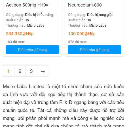
Actibon 500mg H10v
Neurocetam-800
Công dụng:
Điều trị thiểu năng
Công dụng:
Điều trị rung giật
tuần hoàn não
Xuất xứ:
Ấn Độ
Xuất xứ:
Ấn Độ
Thương hiệu:
Micro Labs
Thương hiệu:
Micro Labs
234.330
₫
100.000
₫
/Hộp
/Hộp
163 đã xem
372 đã xem
Thêm vào giỏ hàng
Thêm vào giỏ hàng
2
3
→
1
Micro Labs Limited là một tổ chức chăm sóc sức khỏe
đa lĩnh vực với đội ngũ tiếp thị thành thạo, cơ sở sản
xuất hiện đại và trung tâm R & D ngang bằng với các tiêu
chuẩn quốc tế. Tất cả những điều này được hỗ trợ bởi
mạng lưới phân phối mạnh mẽ và công việc nghiên cứu
mang tính đột phá đã đưa chúng tôi trở thành một trong