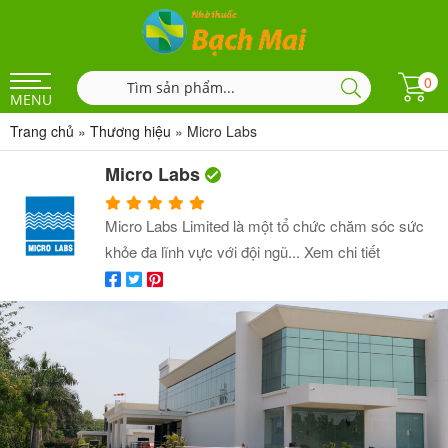
0
MENU
Trang chủ
»
Thương hiệu
»
Micro Labs
Micro Labs
Micro Labs Limited là một tổ chức chăm sóc sức
khỏe đa lĩnh vực với đội ngũ...
Xem chi tiết