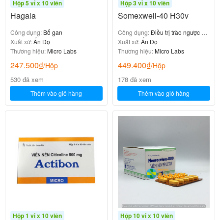
Hộp 5 vỉ x 10 viên
Hộp 3 vỉ x 10 viên
Hagala
Somexwell-40 H30v
Công dụng:
Bổ gan
Công dụng:
Điều trị trào ngược dạ
Xuất xứ:
Ấn Độ
dày thực quản
Xuất xứ:
Ấn Độ
Thương hiệu:
Micro Labs
Thương hiệu:
Micro Labs
247.500
₫
449.400
₫
/Hộp
/Hộp
530 đã xem
178 đã xem
Thêm vào giỏ hàng
Thêm vào giỏ hàng
Hộp 1 vỉ x 10 viên
Hộp 10 vỉ x 10 viên