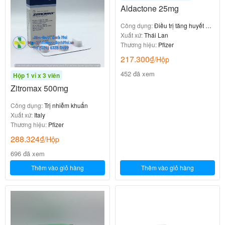
Aldactone 25mg
Công dụng:
Điều trị tăng huyết áp
vô căn
Xuất xứ:
Thái Lan
Thương hiệu:
Pfizer
217.300
₫
/Hộp
452 đã xem
Hộp 1 vỉ x 3 viên
Zitromax 500mg
Công dụng:
Trị nhiễm khuẩn
Xuất xứ:
Italy
Thương hiệu:
Pfizer
288.324
₫
/Hộp
696 đã xem
Thêm vào giỏ hàng
Thêm vào giỏ hàng