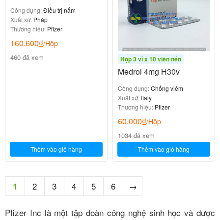
Công dụng:
Điều trị nấm
Xuất xứ:
Pháp
Thương hiệu:
Pfizer
160.600
₫
/Hộp
460 đã xem
Hộp 3 vỉ x 10 viên nén
Medrol 4mg H30v
Công dụng:
Chống viêm
Xuất xứ:
Italy
Thương hiệu:
Pfizer
60.000
₫
/Hộp
1034 đã xem
Thêm vào giỏ hàng
Thêm vào giỏ hàng
2
3
4
5
6
→
1
Pfizer Inc là một tập đoàn công nghệ sinh học và dược