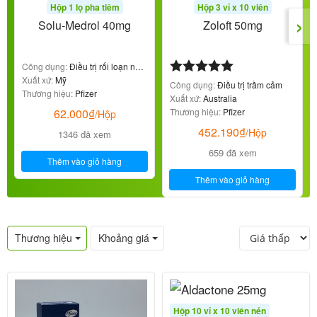
Hộp 1 lọ pha tiêm
Hộp 3 vỉ x 10 viên
›
Solu-Medrol 40mg
Zoloft 50mg
Công dụng:
Điều trị rối loạn nội
tiết
Xuất xứ:
Mỹ
Được xếp
Công dụng:
Điều trị trầm cảm
Thương hiệu:
Pfizer
hạng
5.00
5
Xuất xứ:
Australia
sao
Thương hiệu:
Pfizer
62.000
₫
/Hộp
452.190
₫
/Hộp
1346 đã xem
659 đã xem
Thêm vào giỏ hàng
Thêm vào giỏ hàng
Thương hiệu
Khoảng giá
Hộp 10 vỉ x 10 viên nén