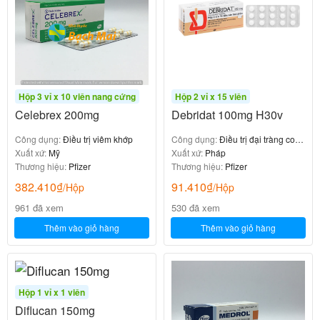
Hộp 3 vỉ x 10 viên nang cứng
Hộp 2 vỉ x 15 viên
Celebrex 200mg
Debridat 100mg H30v
Công dụng:
Điều trị viêm khớp
Công dụng:
Điều trị đại tràng co
Xuất xứ:
Mỹ
thắt
Xuất xứ:
Pháp
Thương hiệu:
Pfizer
Thương hiệu:
Pfizer
382.410
₫
91.410
₫
/Hộp
/Hộp
961 đã xem
530 đã xem
Thêm vào giỏ hàng
Thêm vào giỏ hàng
Hộp 1 vỉ x 1 viên
Diflucan 150mg