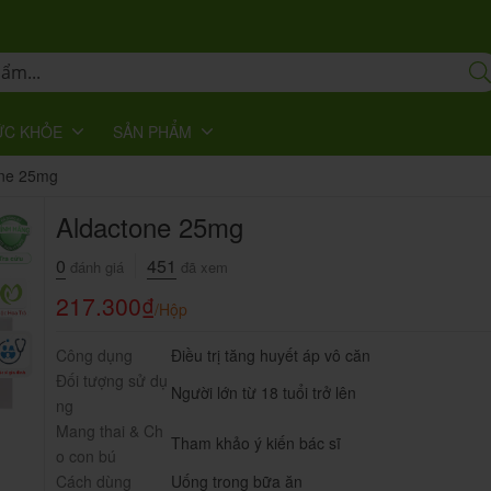
ỨC KHỎE
SẢN PHẨM
one 25mg
Aldactone 25mg
0
451
đánh giá
đã xem
217.300
₫
/Hộp
Công dụng
Điều trị tăng huyết áp vô căn
Đối tượng sử dụ
Người lớn từ 18 tuổi trở lên
ng
Mang thai & Ch
Tham khảo ý kiến bác sĩ
o con bú
Cách dùng
Uống trong bữa ăn