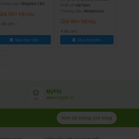
hương hiệu:
Magistra C&C
Xuất xứ:
Việt Nam
Thương hiệu:
Medipharco
Giá liên hệ
/Hộp
Giá liên hệ
/Hộp
8 đã xem
4 đã xem
Mua theo đơn
Mua theo đơn
MyPill
www.mypill.vn
Xem hệ thống cửa hàng