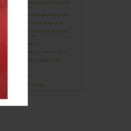
Tác dụng không mong muốn khi dùng thuốc
Aldactone 25mg
Tương tác thuốc và các dạng tương tác khác
Sử dụng ở phụ nữ có thai và cho con bú
Ảnh hưởng của thuốc tới khả năng lái xe và
vận hành máy móc
Quá liều và cách xử trí
Hạn dùng và bảo quản Aldactone 25mg
Nguồn gốc, xuất xứ Aldactone 25mg
Dược lực học
Dược động học
Nghiên cứu tiền lâm sàng