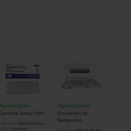
Hộp 3 vỉ x 10 viên
Hộp 10 vỉ x 10 viên
Carmotop 50mg H30v
Simvastatin 20
Medipharco
Công dụng:
Điều trị tăng huyết
áp
uất xứ:
Romania
Công dụng:
Điều trị mỡ máu