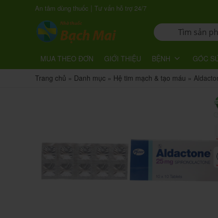
|
An tâm dùng thuốc
Tư vấn hỗ trợ 24/7
MUA THEO ĐƠN
GIỚI THIỆU
BỆNH
GÓC S
Trang chủ
»
Danh mục
»
Hệ tim mạch & tạo máu
»
Aldact