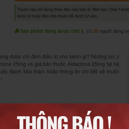
Thuốc này chỉ dùng theo đơn của bác sĩ. Mời bạn Chat Face
dược sĩ hoặc đến nhà thuốc để được tư vấn.
, có
người đang x
Sản phẩm đang được chú ý
20
mg được chỉ định điều trị cho bệnh gì? Những lưu ý
actone 25mg và giá bán thuốc Aldactone 25mg tại hệ
ốc Bạch Mai tham khảo thông tin chi tiết về thuốc
!
chỉ định điều trị: Cao huyết áp vô căn, chứng tăng
suy tim sung huyết,..
e 25mg