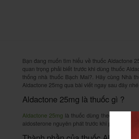
Bạn đang muốn tìm hiểu về thuốc Aldactone 25
quan trọng phải biết trước khi dùng thuốc Ald
thống nhà thuốc Bạch Mai?. Hãy cùng Nhà thu
Aldactone 25mg qua bài viết ngay sau đây nhé 
Aldactone 25mg là thuốc gì ?
Aldactone 25mg
là thuốc dùng theo đơn, được 
aldosterone nguyên phát trước khi phẫu thuật, 
Thành phần của thuốc Aldacton