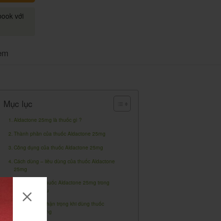
book với
em
Mục lục
Aldactone 25mg là thuốc gì ?
Thành phần của thuốc Aldactone 25mg
Công dụng của thuốc Aldactone 25mg
Cách dùng – liều dùng của thuốc Aldactone
25mg
Không dùng thuốc Aldactone 25mg trong
trường hợp sau
Cảnh báo và thận trọng khi dùng thuốc
Aldactone 25mg