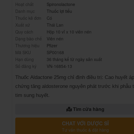
Hoạt chất
Spironolactone
Danh mục
Thuốc lợi tiểu
Thuốc kê đơn
Có
Xuất xứ
Thái Lan
Quy cách
Hộp 10 vỉ x 10 viên nén
Dạng bào chế
Viên nén
Thương hiệu
Pfizer
Mã SKU
SP00168
Hạn dùng
36 tháng kể từ ngày sản xuất
Số đăng ký
VN-16854-13
Thuốc Aldactone 25mg chỉ định điều trị: Cao huyết áp
chứng tăng aldosterone nguyên phát trước khi phẫu t
tim sung huyết.
Tìm cửa hàng
CHAT VỚI DƯỢC SĨ
Tư vấn thuốc & đặt hàng