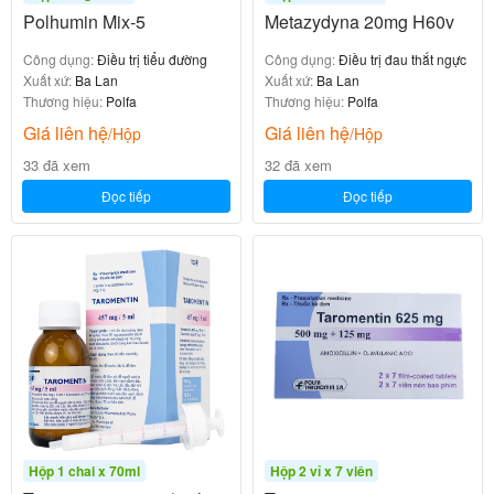
Polhumin Mix-5
Metazydyna 20mg H60v
Công dụng:
Điều trị tiểu đường
Công dụng:
Điều trị đau thắt ngực
Xuất xứ:
Ba Lan
Xuất xứ:
Ba Lan
Thương hiệu:
Polfa
Thương hiệu:
Polfa
Giá liên hệ
Giá liên hệ
/Hộp
/Hộp
33 đã xem
32 đã xem
Đọc tiếp
Đọc tiếp
Hộp 1 chai x 70ml
Hộp 2 vỉ x 7 viên