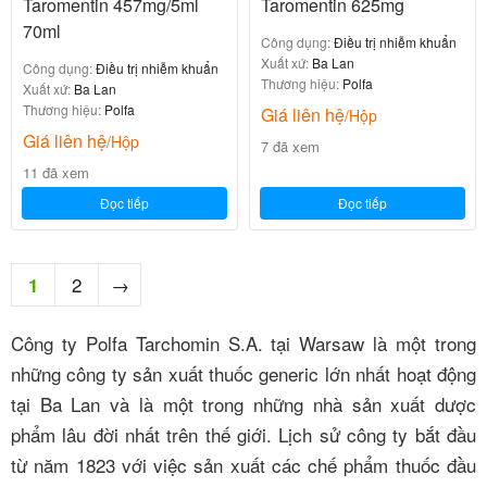
Taromentin 457mg/5ml
Taromentin 625mg
70ml
Công dụng:
Điều trị nhiễm khuẩn
Xuất xứ:
Ba Lan
Công dụng:
Điều trị nhiễm khuẩn
Thương hiệu:
Polfa
Xuất xứ:
Ba Lan
Thương hiệu:
Polfa
Giá liên hệ
/Hộp
Giá liên hệ
/Hộp
7 đã xem
11 đã xem
Đọc tiếp
Đọc tiếp
2
→
1
Công ty Polfa Tarchomin S.A. tại Warsaw là một trong
những công ty sản xuất thuốc generic lớn nhất hoạt động
tại Ba Lan và là một trong những nhà sản xuất dược
phẩm lâu đời nhất trên thế giới.
Lịch sử công ty bắt đầu
từ năm 1823 với việc sản xuất các chế phẩm thuốc đầu