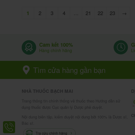
2
3
4
…
21
22
23
→
1
G
Cam kết 100%
L
Hàng chính hãng
Tìm cửa hàng gần bạn
NHÀ THUỐC BẠCH MAI
D
Trang thông tin chính thống về thuốc theo Hướng dẫn sử
dụng thuốc được Cục quản lý Dược phê duyệt.
C
Nội dung biên tập, kiểm duyệt nội dung bởi 100% là Dược sĩ,
Bác sĩ.