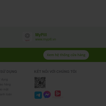
MyPill
www.mypill.vn
Xem hệ thống cửa hàng
 SỬ DỤNG
KẾT NỐI VỚI CHÚNG TÔI
 dụng
iao hàng
ảo mật
hanh toán