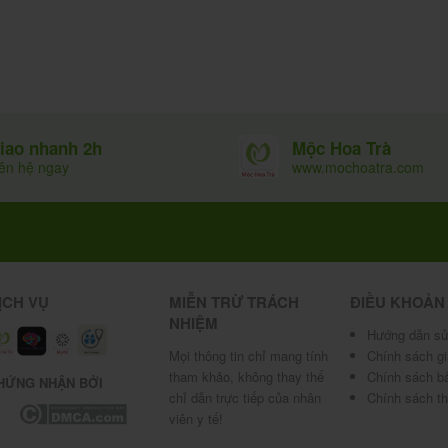
Mộc Hoa Trà
iao nhanh 2h
www.mochoatra.com
iên hệ ngay
ỊCH VỤ
MIỄN TRỪ TRÁCH
ĐIỀU KHOẢN
NHIỆM
Hướng dẫn sử
Mọi thông tin chỉ mang tính
Chính sách g
tham khảo, không thay thế
Chính sách b
HỨNG NHẬN BỞI
chỉ dẫn trực tiếp của nhân
Chính sách t
viên y tế!