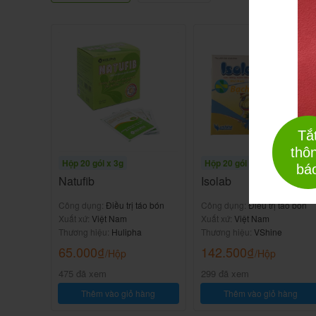
Tắ
thô
Hộp 20 gói x 3g
Hộp 20 gói x 6g
bá
Natufib
Isolab
Công dụng:
Điều trị táo bón
Công dụng:
Điều trị táo bón
Xuất xứ:
Việt Nam
Xuất xứ:
Việt Nam
Thương hiệu:
Hulipha
Thương hiệu:
VShine
65.000
₫
142.500
₫
/Hộp
/Hộp
475 đã xem
299 đã xem
Thêm vào giỏ hàng
Thêm vào giỏ hàng