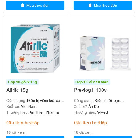
Chống chỉ định và thận trọng khi sử
Mua theo đơn
Mua theo đơn
dụng A.T Calmax 500
Bilazin 20 H20v
0
₫
Chống chỉ định
A.T Calmax 500 không nên sử dụng trong các trường
Hộp 20 gói x 15g
Hộp 10 vỉ x 10 viên
hợp sau:
Atirlic 15g
Prevlog H100v
Người mẫn cảm hoặc dị ứng với bất kỳ thành phần
Công dụng:
Điều trị viêm loét dạ
Công dụng:
Điều trị rối loạn
nào của thuốc.
dày - tá tràng
Xuất xứ:
Việt Nam
chuyển hóa protein
Xuất xứ:
Ấn Độ
Bệnh nhân mắc các bệnh lý liên quan đến
tăng
Thương hiệu:
An Thien Pharma
Thương hiệu:
Y-Med
hoặc
, chẳng hạn
canxi huyết
tăng canxi niệu
Giá liên hệ
Giá liên hệ
/Hộp
/Hộp
như:
18 đã xem
18 đã xem
Thừa vitamin D.