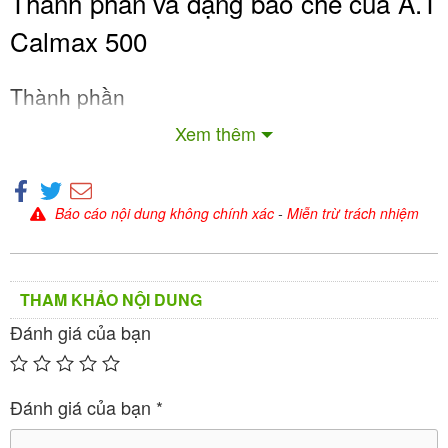
Thành phần và dạng bào chế của A.T
Calmax 500
Thành phần
Xem thêm
Mỗi ống dung dịch uống A.T Calmax 500 (10ml)
chứa:
: 500mg
Calci lactat pentahydrat
Báo cáo nội dung không chính xác
-
Miễn trừ trách nhiệm
: Bao gồm các chất phụ liệu đảm
Tá dược vừa đủ
bảo độ ổn định và khả năng hấp thu của thuốc.
THAM KHẢO NỘI DUNG
Calci lactat pentahydrat là một dạng muối canxi dễ
Đánh giá của bạn
hòa tan, giúp cơ thể hấp thu canxi hiệu quả hơn so
với một số dạng khác. Thành phần này được nghiên
cứu và kiểm định kỹ lưỡng để đảm bảo an toàn và
Đánh giá của bạn
*
hiệu quả khi sử dụng.