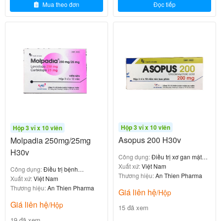
Mua theo đơn
Đọc tiếp
Cường cận giáp.
Suy thận nặng.
Loãng xương do bất động.
Các khối u gây mất canxi như ung thư máu
hoặc ung thư xương di căn.
Người mắc bệnh sỏi canxi.
Bệnh nhân đang sử dụng
(như
glycosid tim
digoxin
) do nguy cơ gây loạn nhịp tim khi dùng
đồng thời với canxi liều cao.
Hộp 3 vỉ x 10 viên
Hộp 3 vỉ x 10 viên
Asopus 200 H30v
Molpadia 250mg/25mg
Thận trọng
H30v
Công dụng:
Điều trị xơ gan mật
: Cần theo
Bệnh nhân suy thận hoặc bệnh tim
nguyên phát
Xuất xứ:
Việt Nam
Công dụng:
Điều trị bệnh
Thương hiệu:
An Thien Pharma
dõi nồng độ canxi trong máu và nước tiểu thường
Parkinson
Xuất xứ:
Việt Nam
Thương hiệu:
An Thien Pharma
Giá liên hệ
xuyên khi sử dụng thuốc liều cao.
/Hộp
Giá liên hệ
: Canxi huyết thanh cao có
/Hộp
Trẻ em bị hạ kali máu
15 đã xem
thể làm giảm nồng độ kali, cần thận trọng khi sử
19 đã xem