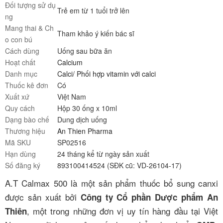
Đối tượng sử dụ
Trẻ em từ 1 tuổi trở lên
ng
Mang thai & Ch
Tham khảo ý kiến bác sĩ
o con bú
Cách dùng
Uống sau bữa ăn
Hoạt chất
Calcium
Danh mục
Calci/ Phối hợp vitamin với calci
Thuốc kê đơn
Có
Xuất xứ
Việt Nam
Quy cách
Hộp 30 ống x 10ml
Dạng bào chế
Dung dịch uống
Thương hiệu
An Thien Pharma
Mã SKU
SP02516
Hạn dùng
24 tháng kể từ ngày sản xuất
Số đăng ký
893100414524 (SĐK cũ: VD-26104-17)
A.T Calmax 500 là một sản phẩm thuốc bổ sung canxi
được sản xuất bởi
Công ty Cổ phần Dược phẩm An
, một trong những đơn vị uy tín hàng đầu tại Việt
Thiên