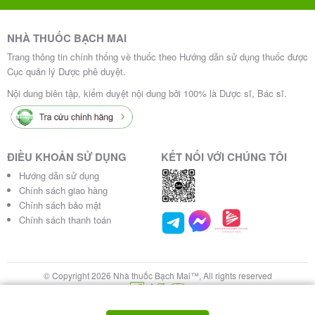
Khi sử dụng A.T Calmax 500, một số tác dụng không
mong muốn có thể xảy ra, bao gồm:
NHÀ THUỐC BẠCH MAI
: Đau đầu, sốt, mệt mỏi, viêm mũi,
Thường gặp
Trang thông tin chính thống về thuốc theo Hướng dẫn sử dụng thuốc được
phát ban, nổi mày đay, phù.
Cục quản lý Dược phê duyệt.
: Nôn mửa, đầy bụng, táo bón.
Ít gặp
Nội dung biên tập, kiểm duyệt nội dung bởi 100% là Dược sĩ, Bác sĩ.
Trong trường hợp gặp các triệu chứng bất thường,
người dùng nên ngừng sử dụng thuốc và liên hệ ngay
ĐIỀU KHOẢN SỬ DỤNG
KẾT NỐI VỚI CHÚNG TÔI
với bác sĩ để được xử lý kịp thời. Đặc biệt, nếu xảy ra
tình trạng
, các triệu chứng như chán
Hướng dẫn sử dụng
quá liều canxi
Chính sách giao hàng
ăn, buồn nôn, khát nước, chóng mặt, hoặc tăng hàm
Chính sách bảo mật
lượng urê trong máu có thể xuất hiện. Trong trường
Chính sách thanh toán
hợp này, cần:
Ngừng sử dụng thuốc ngay lập tức.
© Copyright 2026 Nhà thuốc Bạch Mai™, All rights reserved
Đưa bệnh nhân đến cơ sở y tế để được điều trị, có
thể bao gồm truyền tĩnh mạch natri clorid 0,9%