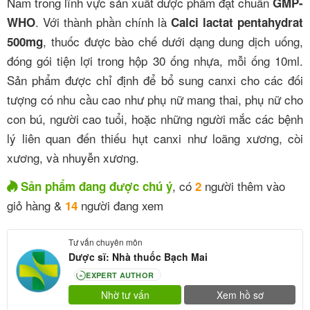
Nam trong lĩnh vực sản xuất dược phẩm đạt chuẩn
GMP-
. Với thành phần chính là
WHO
Calci lactat pentahydrat
, thuốc được bào chế dưới dạng dung dịch uống,
500mg
đóng gói tiện lợi trong hộp 30 ống nhựa, mỗi ống 10ml.
Sản phẩm được chỉ định để bổ sung canxi cho các đối
tượng có nhu cầu cao như phụ nữ mang thai, phụ nữ cho
con bú, người cao tuổi, hoặc những người mắc các bệnh
lý liên quan đến thiếu hụt canxi như loãng xương, còi
xương, và nhuyễn xương.
, có
người thêm vào
Sản phẩm đang được chú ý
2
giỏ hàng &
người đang xem
14
Tư vấn chuyên môn
Dược sĩ: Nhà thuốc Bạch Mai
EXPERT AUTHOR
80
Nhờ tư vấn
Xem hồ sơ