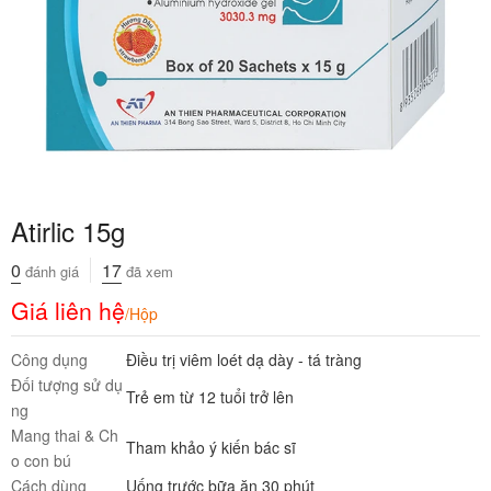
Atirlic 15g
0
17
đánh giá
đã xem
Giá liên hệ
/Hộp
Công dụng
Điều trị viêm loét dạ dày - tá tràng
Đối tượng sử dụ
Trẻ em từ 12 tuổi trở lên
ng
Mang thai & Ch
Tham khảo ý kiến bác sĩ
o con bú
Cách dùng
Uống trước bữa ăn 30 phút