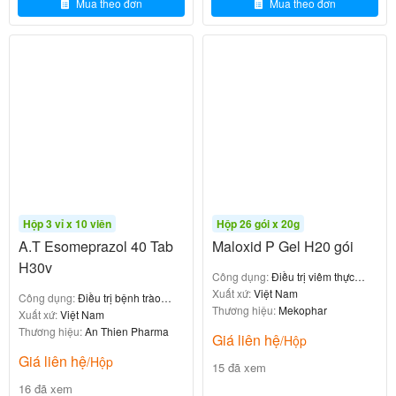
Mua theo đơn
Mua theo đơn
Liều lượng cụ thể cần được điều chỉnh dựa
Lưu ý:
trên tình trạng bệnh và độ tuổi của người bệnh,
theo chỉ dẫn của bác sĩ hoặc dược sĩ
.
6.2. Cách dùng
Thuốc Atirlic 15g được bào chế dưới dạng hỗn dịch
.
Các bước sử dụng:
Hộp 3 vỉ x 10 viên
Hộp 26 gói x 20g
gói thuốc trước khi uống
Lắc đều
A.T Esomeprazol 40 Tab
Maloxid P Gel H20 gói
H30v
Cắt mở đầu gói và
, không pha
uống trực tiếp
Công dụng:
Điều trị viêm thực
loãng với nước hay đồ uống khác
quản, viêm dạ dày
Xuất xứ:
Việt Nam
Công dụng:
Điều trị bệnh trào
Thương hiệu:
Mekophar
: Uống lúc đói, trước ăn 30 phút,
Thời điểm uống
ngược dạ dày - thực quản
Xuất xứ:
Việt Nam
Thương hiệu:
An Thien Pharma
hoặc sau ăn 2 giờ, hoặc uống khi có triệu chứng
Giá liên hệ
/Hộp
Giá liên hệ
/Hộp
15 đã xem
16 đã xem