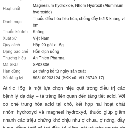
Magnesium hydroxide
,
Nhôm Hydroxit (Aluminium
Hoạt chất
hydroxide)
Thuốc điều hòa tiêu hóa, chống đầy hơi & kháng vi
Danh mục
êm
Thuốc kê đơn
Không
Xuất xứ
Việt Nam
Quy cách
Hộp 20 gói x 15g
Dạng bào chế
Hỗn dịch uống
Thương hiệu
An Thien Pharma
Mã SKU
SP03806
Hạn dùng
24 tháng kể từ ngày sản xuất
Số đăng ký
893100203124 (SĐK cũ: VD-26749-17)
Atirlic 15g là một lựa chọn hiệu quả trong điều trị các
bệnh lý dạ dày – tá tràng liên quan đến tăng tiết acid. Với
cơ chế trung hòa acid tại chỗ, kết hợp hai hoạt chất
nhôm hydroxyd và magnesi hydroxyd, thuốc giúp giảm
nhanh các triệu chứng khó chịu như ợ chua, ợ nóng, đầy
bụng, đồng thời hỗ trợ điều trị viêm loét và trào ngược dạ