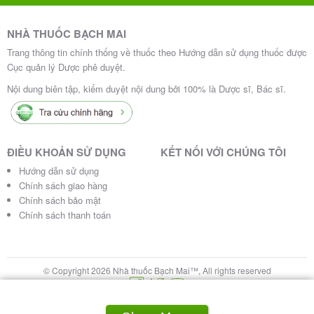
nghiêm trọng và có thể giảm dần sau khi điều chỉnh
liều hoặc ngưng sử dụng
. Tuy nhiên, nếu xuất hiện
NHÀ THUỐC BẠCH MAI
các dấu hiệu bất thường, đặc biệt là phản ứng dị ứng,
Trang thông tin chính thống về thuốc theo Hướng dẫn sử dụng thuốc được
cần ngưng thuốc và tham khảo ý kiến bác sĩ
.
Cục quản lý Dược phê duyệt.
Nội dung biên tập, kiểm duyệt nội dung bởi 100% là Dược sĩ, Bác sĩ.
8. Lưu ý và thận trọng
ĐIỀU KHOẢN SỬ DỤNG
KẾT NỐI VỚI CHÚNG TÔI
8.1. Đối tượng cần thận trọng
Hướng dẫn sử dụng
Chính sách giao hàng
: Cần thận trọng khi sử dụng do
Người suy thận
Chính sách bảo mật
nguy cơ tích lũy nhôm và magnesi
Chính sách thanh toán
: Cần tham khảo ý
Phụ nữ có thai và cho con bú
kiến bác sĩ trước khi sử dụng
: Thận trọng khi
Người bị rối loạn chức năng gan
© Copyright 2026 Nhà thuốc Bạch Mai™, All rights reserved
dùng thuốc