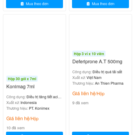
Tắc ruột, thủng ruột
Mua theo đơn
Mua theo đơn
Trẻ em dưới 3 tháng tuổi
Chỉ dùng cho trẻ dưới 1 tuổi khi thật cần thiết và có
chỉ định của bác sĩ
6. Liều dùng và cách sử dụng
Hộp 3 vỉ x 10 viên
Deferiprone A.T 500mg
6.1. Liều dùng tham khảo
Công dụng:
Điều trị quá tải sắt
Xuất xứ:
Việt Nam
Hộp 30 gói x 7ml
Thương hiệu:
An Thien Pharma
Đối tượng
Liều dùng
Konimag 7ml
Giá liên hệ
/Hộp
Công dụng:
Người lớn, người cao tu
Điều trị tăng tiết acid
1 gói/lần, ngày 2-4 lầ
dạ dày
Xuất xứ:
Indonesia
9 đã xem
ổi
n
Thương hiệu:
PT. Konimex
Trẻ em 7-15 tuổi
1 gói x 2 lần/ngày
Giá liên hệ
/Hộp
10 đã xem
Trẻ em 12-18 tuổi
1-2 gói/ngày