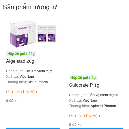
Sản phẩm tương tự
Hỗ trợ điều trị táo bón nhờ thành phần magnesi
hydroxyd
5. Chống chỉ định
Hộp 20 gói x 20g
Etiheso 40mg H30v
Algelstad 20g
0
₫
Công dụng:
Điều trị viêm thực
quản, viêm dạ dày
Xuất xứ:
Việt Nam
Hộp 30 gói x 2g
Thương hiệu:
Stella Pharm
Sufocrate P 1g
Giá liên hệ
/Hộp
Công dụng:
Bảo vệ niêm mạc dạ
8 đã xem
dày
Xuất xứ:
Việt Nam
Atirlic 15g chống chỉ định trong các trường hợp sau
:
Thương hiệu:
Apimed Pharma
với bất kỳ thành phần nào của thuốc
Quá mẫn
Giá liên hệ
/Hộp
Suy thận nặng
9 đã xem