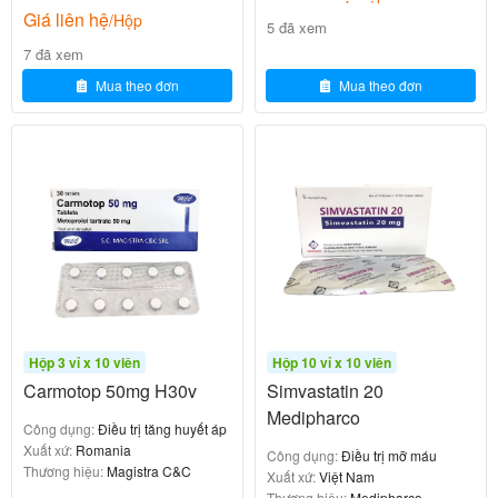
Giá liên hệ
/Hộp
Cách dùng
5 đã xem
7 đã xem
Concor Cor nên sử dụng vào buổi sáng, kèm hay
Mua theo đơn
Mua theo đơn
không kèm thức ăn. Nuốt nguyên viên thuốc với
nước, không được nhai.
Không dùng thuốc Concor Cor 2.5mg
trong trường hợp sau
Coveram 5mg/5mg
211.530
₫
Hộp 3 vỉ x 10 viên
Hộp 10 vỉ x 10 viên
Carmotop 50mg H30v
Simvastatin 20
Không dùng Concor Cor cho các trường hợp sau:
Medipharco
Công dụng:
Điều trị tăng huyết áp
Suy tim cấp hoặc các giai đoạn suy tim mất bù cần
Xuất xứ:
Romania
Công dụng:
Điều trị mỡ máu
tiêm truyền tĩnh mạch các thuốc gây co cơ tim.
Thương hiệu:
Magistra C&C
Xuất xứ:
Việt Nam
Thương hiệu:
Medipharco