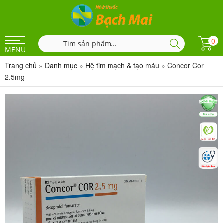
0
MENU
Trang chủ
»
Danh mục
»
Hệ tim mạch & tạo máu
»
Concor Cor
2.5mg