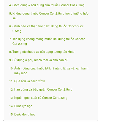
Cách dùng – liều dùng của thuốc Concor Cor 2.5mg
2.5mg), 1 lần/ngày, nếu dung nạp tốt tăng lên
Không dùng thuốc Concor Cor 2.5mg trong trường hợp
Tuần 4 – 7: 5mg bisoprolol (2 viên Concor Cor
sau
2.5mg), 1 lần/ngày*, nếu dung nạp tốt tăng lên
Cảnh báo và thận trọng khi dùng thuốc Concor Cor
2.5mg
Tuần 8 – 11: 7.5 mg bisoprolol (3 viên Concor Cor
Tác dụng không mong muốn khi dùng thuốc Concor
Cor 2.5mg
2.5mg), 1 lần/ngày*, nếu dung nạp tốt tăng lên
Tương tác thuốc và các dạng tương tác khác
Tuần 12 và sau đó: 10mg bisoprolol (4 viên Concor
Sử dụng ở phụ nữ có thai và cho con bú
Cor 2.5mg), 1 lần/ngày như liều duy trì*
Ảnh hưởng của thuốc tới khả năng lái xe và vận hành
máy móc
*Concor Cor 2.5mg thích hợp cho khởi đầu điều trị
Quá liều và cách xử trí
suy tim mãn ổn định. Điều trị duy trì nên dùng dạng
Hạn dùng và bảo quản Concor Cor 2.5mg
hàm lượng cao hơn có sẵn.
Nguồn gốc, xuất xứ Concor Cor 2.5mg
Liều khuyến cáo tối đa là 10mg bisoprolol 1 lần/ngày.
Dược lực học
Bệnh nhân nên được theo dõi và duy trì ở mức liều
Dược động học
này trừ khi không thể được do tác dụng phụ.
Cần theo dõi chặt chẽ dấu hiệu sống còn (huyết áp,