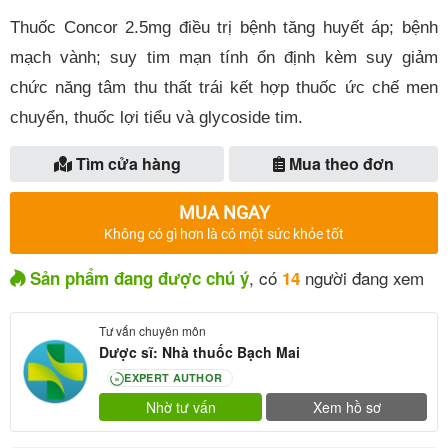
Thuốc Concor 2.5mg điều trị bệnh tăng huyết áp; bệnh
mạch vành; suy tim mạn tính ổn định kèm suy giảm
chức năng tâm thu thất trái kết hợp thuốc ức chế men
chuyển, thuốc lợi tiểu và glycoside tim.
Tìm cửa hàng
Mua theo đơn
MUA NGAY
Không có gì hơn là có một sức khỏe tốt
, có
người đang xem
Sản phẩm đang được chú ý
14
Tư vấn chuyên môn
Dược sĩ: Nhà thuốc Bạch Mai
EXPERT AUTHOR
80
Nhờ tư vấn
Xem hồ sơ