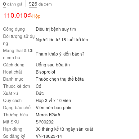
0
926
đánh giá
đã xem
110.010
₫
/Hộp
Công dụng
Điều trị bệnh suy tim
Đối tượng sử dụ
Người lớn từ 18 tuổi trở lên
ng
Mang thai & Ch
Tham khảo ý kiến bác sĩ
o con bú
Cách dùng
Uống sau bữa ăn
Hoạt chất
Bisoprolol
Danh mục
Thuốc chẹn thụ thể bêta
Thuốc kê đơn
Có
Xuất xứ
Đức
Quy cách
Hộp 3 vỉ x 10 viên
Dạng bào chế
Viên nén bao phim
Thương hiệu
Merck KGaA
Mã SKU
SP00292
Hạn dùng
36 tháng kể từ ngày sản xuất
Số đăng ký
VN-18023-14