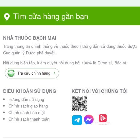
Toan chuyển hóa.
Tìm cửa hàng gần bạn
Mẫn cảm với bisoprolol hay bất cứ thành phần nào
của thuốc (xem thành phần).
NHÀ THUỐC BẠCH MAI
Cảnh báo và thận trọng khi dùng
Trang thông tin chính thống về thuốc theo Hướng dẫn sử dụng thuốc được
Cục quản lý Dược phê duyệt.
thuốc Concor Cor 2.5mg
Nội dung biên tập, kiểm duyệt nội dung bởi 100% là Dược sĩ, Bác sĩ.
Concor Cor phải được sử dụng một cách thận trọng
các trường hợp sau:
ĐIỀU KHOẢN SỬ DỤNG
KẾT NỐI VỚI CHÚNG TÔI
Đái tháo đường có mức đường huyết thay đổi bất
Hướng dẫn sử dụng
thường: các triệu chứng rõ rệt của chứng hạ đường
Chính sách giao hàng
huyết như mạch nhanh, hồi hộp hay tiết mồ hôi có
Chính sách bảo mật
Chính sách thanh toán
thể bị che giấu.
Nhịn ăn nghiêm ngặt.