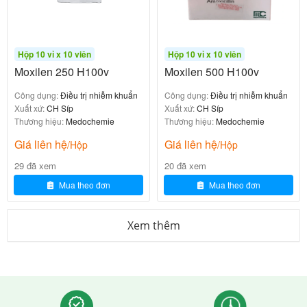
tục uống hàng ngày trong suốt thời gian lưu trú trong
vùng sốt rét, và trong 4 tuần sau khi rời khỏi vùng sốt
rét.
Hộp 10 vỉ x 10 viên
Hộp 10 vỉ x 10 viên
Moxilen 250 H100v
Moxilen 500 H100v
Phòng ngừa tiêu chảy do đi du lịch ở người lớn:
Phòng ngừa tiêu chảy: Dùng liều duy nhất doxycyclin
Công dụng:
Điều trị nhiễm khuẩn
Công dụng:
Điều trị nhiễm khuẩn
Xuất xứ:
CH Síp
Xuất xứ:
CH Síp
200 mg hoặc doxycyclin 100 mg, cách mỗi 12 giờ vào
Thương hiệu:
Medochemie
Thương hiệu:
Medochemie
ngày đầu khởi hành, tiếp theo 100 mg/ngày trong
Giá liên hệ
Giá liên hệ
/Hộp
/Hộp
suốt quá trình lưu trú.
29 đã xem
20 đã xem
Dự phòng bệnh Leptospira: Doxycyclin 200 mg/lần/ 7
Mua theo đơn
Mua theo đơn
ngày trong thời gian ở trong vùng dịch bệnh và 1 liều
doxycyclin 200 mg khi kết thúc chuyến đi. Số liệu cho
Xem thêm
việc sử dụng dự phòng trong hơn 21 ngày hiện chưa
có.
Dự phòng bệnh sốt mò: Liều duy nhất doxycyclin 200
mg.