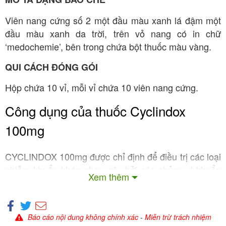
Viên nang cứng số 2 một đầu màu xanh lá đậm một
đầu màu xanh da trời, trên vỏ nang có in chữ
‘medochemie’, bên trong chứa bột thuốc màu vàng.
QUI CÁCH ĐÓNG GÓI
Hộp chứa 10 vỉ, mỗi vỉ chứa 10 viên nang cứng.
Công dụng của thuốc Cyclindox
100mg
CYCLINDOX 100mg được chỉ định để điều trị các loại
nhiễm khuẩn khác nhau gây bởi các chủng vi khuẩn
Xem thêm
Gram âm hoặc Gram dương nhạy cảm và một số vi
sinh vật khác, gồm:
Nhiễm khuẩn đường hô hấp: Viêm phổi, viêm phế
Báo cáo nội dung không chính xác
-
Miễn trừ trách nhiệm