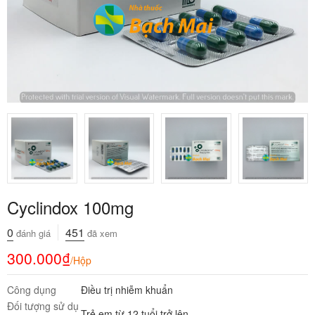
Cyclindox 100mg
0
451
đánh giá
đã xem
300.000
₫
/Hộp
Công dụng
Điều trị nhiễm khuẩn
Đối tượng sử dụ
Trẻ em từ 12 tuổi trở lên