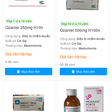
Nếu bị nhiễm Streptococcus thì đợt điều trị phải được
kéo dài ít nhất 10 ngày nhằm đề phòng sự phát triển
Hộp 1 vỉ x 10 viên
sốt thấp khớp hoặc viêm tiểu cầu thận.
Hộp 10 vỉ x 10 viên
Ozanier 250mg H10v
Ozanier 500mg H100v
Liều lượng khuyến cáo đặc biệt
Công dụng:
Điều trị nhiễm khuẩn
Công dụng:
Điều trị nhiễm khuẩn
Xuất xứ:
CH Síp
Mụn trứng cá thông thường: Doxycyclin 50 mg/ngày,
Xuất xứ:
CH Síp
Thương hiệu:
Medochemie
Thương hiệu:
Medochemie
uống kèm với thức ăn hoặc nước trái cây, trong 6 –
Giá liên hệ
/Hộp
12 tuần. Bệnh sốt rét do Falciparum đề kháng
Giá liên hệ
/Hộp
Cloroquin: Doxycyclin 200 mg/ngày trong ít nhất 7
9 đã xem
93 đã xem
ngày.
Mua theo đơn
Mua theo đơn
Sốt hồi qui do ve và rận truyền: Dùng liều đơn
doxycyclin 100 mg hoặc 200 mg tùy theo mức độ
nặng của nhiễm khuẩn.
Nhiễm khuẩn lậu cầu không biến chứng (ngoại trừ
nhiễm khuẩn hậu môn-trực tràng ở nam), nhiễm