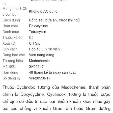
ng
Mang thai & Ch
Không được dùng
o con bú
Cách dùng
Uống sau bữa ăn, trước khi ngủ
Hoạt chất
Doxycycline
Danh mục
Tetracyclin
Thuốc kê đơn
Có
Xuất xứ
CH Síp
Quy cách
Hộp 10 vỉ x 10 viên
Dạng bào chế
Viên nang cứng
Thương hiệu
Medochemie
Mã SKU
SP00947
Hạn dùng
48 tháng kể từ ngày sản xuất
Số đăng ký
VN-20558-17
Thuốc Cyclindox 100mg của
Medochemie
, thành phần
chính là Doxycycline. Cyclindox 100mg là thuốc được
chỉ định để điều trị các loại nhiễm khuẩn khác nhau gây
bởi các chủng vi khuẩn Gram âm hoặc Gram dương