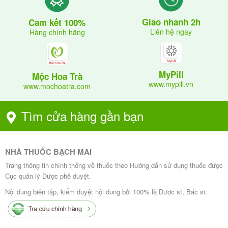
Trẻ em
Giao nhanh 2h
Cam kết 100%
Trẻ em trên 12 tuổi: Dùng liều như người lớn.
Liên hệ ngay
Hàng chính hãng
Trẻ em từ 12 tuổi trở xuống: Không khuyến cáo sử
dụng.
MyPill
Mộc Hoa Trà
www.mypill.vn
Người già:
Dùng liều như người lớn.
www.mochoatra.com
Bệnh nhân suy gan
Tìm cửa hàng gần bạn
Sử dụng thận trọng cho bệnh nhân suy gan. Bệnh
nhân suy thận
NHÀ THUỐC BẠCH MAI
Dùng liều đơn, không cần điều chỉnh liều ở bệnh
Trang thông tin chính thống về thuốc theo Hướng dẫn sử dụng thuốc được
nhân suy thận
Cục quản lý Dược phê duyệt.
Nội dung biên tập, kiểm duyệt nội dung bởi 100% là Dược sĩ, Bác sĩ.
Cách dùng
Thuốc chỉ dùng bằng đường uống. Để làm giảm khả