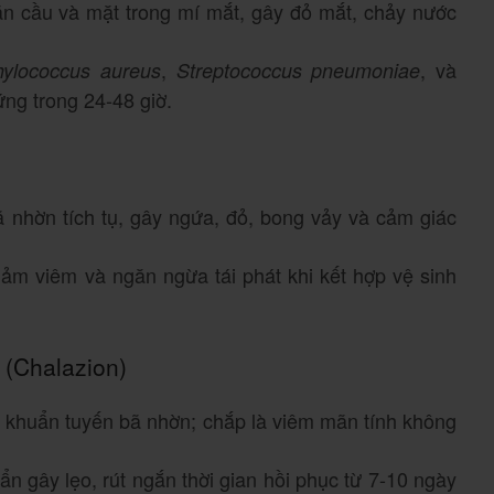
n cầu và mặt trong mí mắt, gây đỏ mắt, chảy nước
,
, và
hylococcus aureus
Streptococcus pneumoniae
hứng trong 24-48 giờ.
ã nhờn tích tụ, gây ngứa, đỏ, bong vảy và cảm giác
giảm viêm và ngăn ngừa tái phát khi kết hợp vệ sinh
 (Chalazion)
m khuẩn tuyến bã nhờn; chắp là viêm mãn tính không
uẩn gây lẹo, rút ngắn thời gian hồi phục từ 7-10 ngày