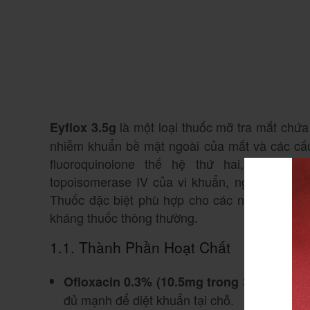
là một loại thuốc mỡ tra mắt chứ
Eyflox 3.5g
nhiễm khuẩn bề mặt ngoài của mắt và các cấu t
fluoroquinolone thế hệ thứ hai, hoạt 
topoisomerase IV của vi khuẩn, ngăn chặn sự
Thuốc đặc biệt phù hợp cho các nhiễm trùng
kháng thuốc thông thường.
1.1. Thành Phần Hoạt Chất
Ofloxacin 0.3% (10.5mg trong 3.5g thuốc
đủ mạnh để diệt khuẩn tại chỗ.