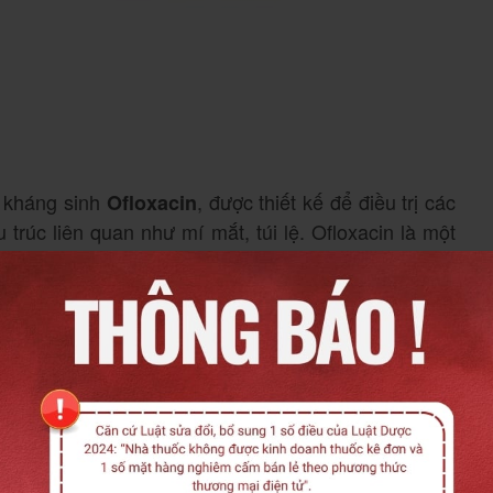
a kháng sinh
, được thiết kế để điều trị các
Ofloxacin
rúc liên quan như mí mắt, túi lệ. Ofloxacin là một
động bằng cách ức chế enzyme DNA-gyrase và
 nhân đôi DNA, từ đó tiêu diệt vi khuẩn hiệu quả.
 mắt do vi khuẩn nhạy cảm, bao gồm cả các chủng
: Hoạt chất kháng sinh chính, đảm bảo nồng độ
 mỡ)