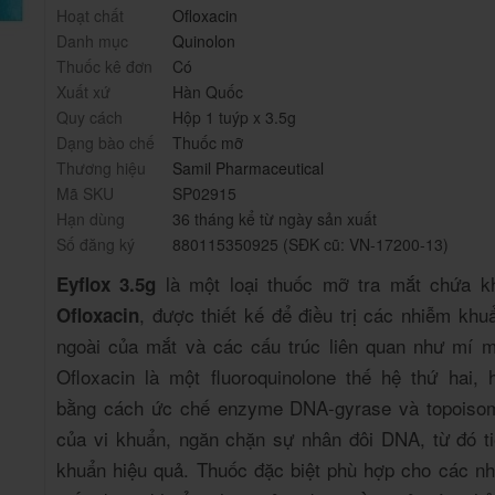
Hoạt chất
Ofloxacin
Danh mục
Quinolon
Thuốc kê đơn
Có
Xuất xứ
Hàn Quốc
Quy cách
Hộp 1 tuýp x 3.5g
Dạng bào chế
Thuốc mỡ
Thương hiệu
Samil Pharmaceutical
Mã SKU
SP02915
Hạn dùng
36 tháng kể từ ngày sản xuất
Số đăng ký
880115350925 (SĐK cũ: VN-17200-13)
là một loại thuốc mỡ tra mắt chứa k
Eyflox 3.5g
, được thiết kế để điều trị các nhiễm kh
Ofloxacin
ngoài của mắt và các cấu trúc liên quan như mí mắt
Ofloxacin là một fluoroquinolone thế hệ thứ hai, 
bằng cách ức chế enzyme DNA-gyrase và topoiso
của vi khuẩn, ngăn chặn sự nhân đôi DNA, từ đó tiê
khuẩn hiệu quả. Thuốc đặc biệt phù hợp cho các nh