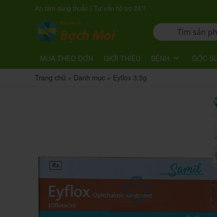
|
An tâm dùng thuốc
Tư vấn hỗ trợ 24/7
MUA THEO ĐƠN
GIỚI THIỆU
BỆNH
GÓC S
Trang chủ
»
Danh mục
»
Eyflox 3.5g