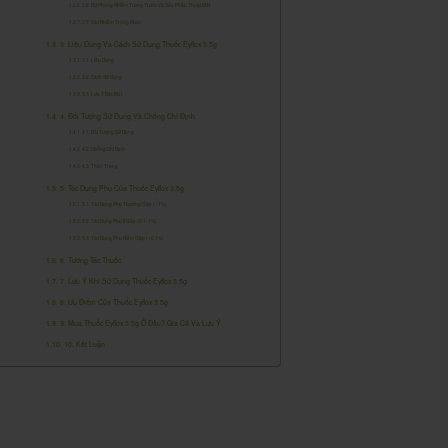
2.6. Dự Phòng Nhiễm Trùng Trước Và Sau Phẫu Thuật Mắt
2.7. Các Nhiễm Trùng Khác
3. Liều Dùng Và Cách Sử Dụng Thuốc Eyflox 3.5g
3.1. Liều Dùng
3.2. Cách Sử Dụng
3.3. Lưu Ý Đặc Biệt
4. Đối Tượng Sử Dụng Và Chống Chỉ Định
4.1. Đối Tượng Sử Dụng
4.2. Chống Chỉ Định
4.3. Thận Trọng
5. Tác Dụng Phụ Của Thuốc Eyflox 3.5g
5.1. Tác Dụng Phụ Thường Gặp (>1%)
5.2. Tác Dụng Phụ Ít Gặp (0.1-1%)
5.3. Tác Dụng Phụ Hiếm Gặp (<0.1%)
6. Tương Tác Thuốc
7. Lưu Ý Khi Sử Dụng Thuốc Eyflox 3.5g
8. Ưu Điểm Của Thuốc Eyflox 3.5g
9. Mua Thuốc Eyflox 3.5g Ở Đâu? Giá Cả Và Lưu Ý
10. Kết Luận