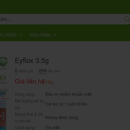
ỨC KHỎE
SẢN PHẨM
Eyflox 3.5g
0
269
đánh giá
đã xem
Giá liên hệ
/Hộp
Công dụng
Điều trị nhiễm khuẩn mắt
Đối tượng sử dụ
Trẻ em từ 1 tuổi trở lên
ng
Mang thai & Ch
Không được dùng
o con bú
Cách dùng
Tra mắt