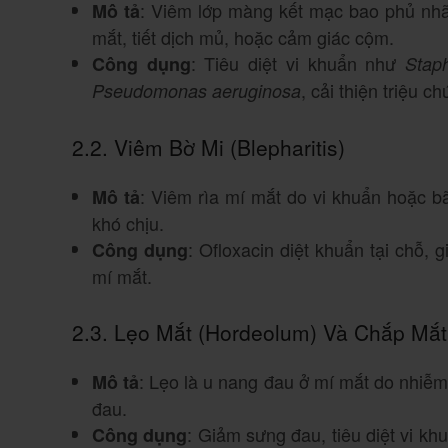
: Viêm lớp màng kết mạc bao phủ nhã
Mô tả
mắt, tiết dịch mủ, hoặc cảm giác cộm.
: Tiêu diệt vi khuẩn như
Công dụng
Stap
, cải thiện triệu c
Pseudomonas aeruginosa
2.2. Viêm Bờ Mi (Blepharitis)
: Viêm rìa mí mắt do vi khuẩn hoặc b
Mô tả
khó chịu.
: Ofloxacin diệt khuẩn tại chỗ, 
Công dụng
mí mắt.
2.3. Lẹo Mắt (Hordeolum) Và Chắp Mắt
: Lẹo là u nang đau ở mí mắt do nhiễ
Mô tả
đau.
: Giảm sưng đau, tiêu diệt vi kh
Công dụng