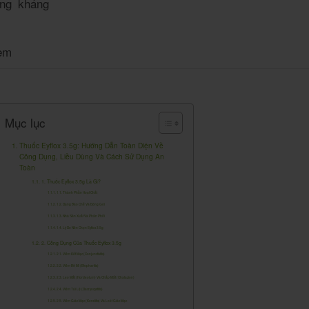
ng kháng
em
Mục lục
Thuốc Eyflox 3.5g: Hướng Dẫn Toàn Diện Về
Công Dụng, Liều Dùng Và Cách Sử Dụng An
Toàn
1. Thuốc Eyflox 3.5g Là Gì?
1.1. Thành Phần Hoạt Chất
1.2. Dạng Bào Chế Và Đóng Gói
1.3. Nhà Sản Xuất Và Phân Phối
1.4. Lý Do Nên Chọn Eyflox 3.5g
2. Công Dụng Của Thuốc Eyflox 3.5g
2.1. Viêm Kết Mạc (Conjunctivitis)
2.2. Viêm Bờ Mi (Blepharitis)
2.3. Lẹo Mắt (Hordeolum) Và Chắp Mắt (Chalazion)
2.4. Viêm Túi Lệ (Dacryocystitis)
2.5. Viêm Giác Mạc (Keratitis) Và Loét Giác Mạc