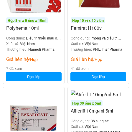
– Cần thận trọng khi sử dụng cho bệnh nhân tăng
oxalat niệu.
– Thuốc có thể ảnh hưởng đến kết quả xét nghiệm
Hộp 8 vỉ x 5 ống x 10ml
Hộp 10 vỉ x 10 viên
glucose trong nước tiểu. Chẩn đoán lâm sàng có thể
Polyhema 10ml
Femirat H100v
bị ảnh hưởng do sự đổi màu nước tiểu sang màu
Công dụng:
Điều trị thiếu máu do
Công dụng:
Phòng và điều trị
vàng.
thiếu sắt
Xuất xứ:
Việt Nam
thiếu máu
Xuất xứ:
Việt Nam
Thương hiệu:
Hamedi Pharma
Thương hiệu:
PHIL Inter Pharma
Tác dụng không mong muốn khi dùng
Giá liên hệ
Giá liên hệ
/Hộp
/Hộp
thuốc Geotonik
7 đã xem
41 đã xem
Đọc tiếp
Đọc tiếp
– Đã có một số báo cáo về tác dụng không mong
muốn của một vài vitamin nhưng với liều cao hơn
nhiều lần so với liều dùng ở dạng kết hợp trong công
Hộp 30 ống x 5ml
thức viên nang mềm GEOTONIK.
Atiferlit 10mg/ml 5ml
– Rối loạn tiêu hóa, một số phản ứng dị ứng có thể
Công dụng:
Bổ sung sắt
xảy ra ở mức độ thấp. Các tác dụng không mong
Xuất xứ:
Việt Nam
Thương hiệu:
An Thien Pharma