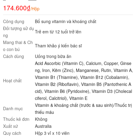
174.600
₫
/Hộp
Công dụng
Bổ sung vitamin và khoáng chất
Đối tượng sử dụ
Trẻ em từ 12 tuổi trở lên
ng
Mang thai & Ch
Tham khảo ý kiến bác sĩ
o con bú
Cách dùng
Uống trong bữa ăn
Acid Ascorbic (Vitamin C)
,
Calcium
,
Copper
,
Ginse
ng
,
Iron
,
Kẽm (Zinc)
,
Manganese
,
Rutin
,
Vitamin A
,
Vitamin B1 (Thiamine)
,
Vitamin B12 (Cobalamin)
,
Hoạt chất
Vitamin B2 (Riboflavin)
,
Vitamin B5 (Pantothenic A
cid)
,
Vitamin B6 (Pyridoxine)
,
Vitamin D3 (Cholecal
ciferol, Calcitriol)
,
Vitamin E
Vitamin & khoáng chất (trước & sau sinh)/Thuốc trị
Danh mục
thiếu máu
Thuốc kê đơn
Không
Xuất xứ
Australia
Quy cách
Hộp 3 vỉ x 10 viên