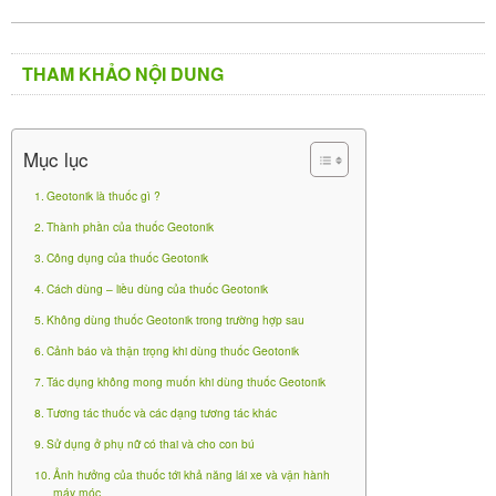
suy giảm thể chất khi đang bị bệnh hoặc trong giai
đoạn hồi phục.
THAM KHẢO NỘI DUNG
Cách dùng – liều dùng của thuốc
Geotonik
Mục lục
Liều dùng thông thường cho người lớn là 1 viên nang
Geotonik là thuốc gì ?
mềm/ngày.
Thành phần của thuốc Geotonik
Không dùng thuốc Geotonik trong
Công dụng của thuốc Geotonik
Cách dùng – liều dùng của thuốc Geotonik
trường hợp sau
Không dùng thuốc Geotonik trong trường hợp sau
Cảnh báo và thận trọng khi dùng thuốc Geotonik
Lafaxor 75mg
Tác dụng không mong muốn khi dùng thuốc Geotonik
212.500
₫
Tương tác thuốc và các dạng tương tác khác
Sử dụng ở phụ nữ có thai và cho con bú
Ảnh hưởng của thuốc tới khả năng lái xe và vận hành
máy móc