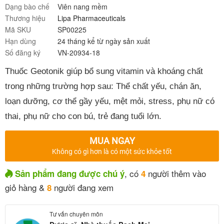
Dạng bào chế
Viên nang mềm
Thương hiệu
Lipa Pharmaceuticals
Mã SKU
SP00225
Hạn dùng
24 tháng kể từ ngày sản xuất
Số đăng ký
VN-20934-18
Thuốc Geotonik giúp bổ sung vitamin và khoáng chất
trong những trường hợp sau: Thể chất yếu, chán ăn,
loạn dưỡng, cơ thể gầy yếu, mệt mỏi, stress, phụ nữ có
thai, phụ nữ cho con bú, trẻ đang tuổi lớn.
MUA NGAY
Không có gì hơn là có một sức khỏe tốt
, có
người thêm vào
Sản phẩm đang được chú ý
4
giỏ hàng &
người đang xem
8
Tư vấn chuyên môn