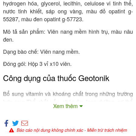
hydrogen hóa, glycerol, lecithin, celulose vi tinh thể,
nước tinh khiết, sáp ong vàng, màu đỏ opatint g-
55287, màu đen opatint g-57723.
Mô tả sản phẩm: Viên nang mềm hình trụ, màu nâu
đen.
Dạng bào chế: Viên nang mềm.
Đóng gói: Hộp 3 vỉ x10 viên.
Công dụng của thuốc Geotonik
Bổ sung vitamin và khoáng chất trong những trường
hợp sau: Thể chất yếu, chán ăn, loạn dưỡng, cơ thể
Xem thêm
gầy yếu, mệt mỏi, stress, phụ nữ có thai, phụ nữ cho
con bú, trẻ đang tuổi lớn.
Là thuốc bổ và giảm mệt mỏi trong các trường hợp
Báo cáo nội dung không chính xác
-
Miễn trừ trách nhiệm