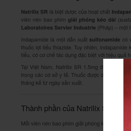
là biệt dược của hoạt chất
Natrilix SR
Indapa
viên nén bao phim
(sust
giải phóng kéo dài
(Pháp) – một 
Laboratoires Servier Industrie
Indapamide là một dẫn xuất
có v
sulfonamide
thuốc lợi tiểu thiazide
. Tuy nhiên, indapamide 
tiểu, có cơ chế tác dụng đặc biệt với hiệu quả h
Tại Việt Nam, Natrilix SR 1.5mg được cấp
số
trong các cơ sở y tế
. Thuốc được đóng gói th
tháng kể từ ngày sản xuất
.
Thành phần của Natrilix SR 1.5
Mỗi viên nén bao phim giải phóng kéo dài Natr