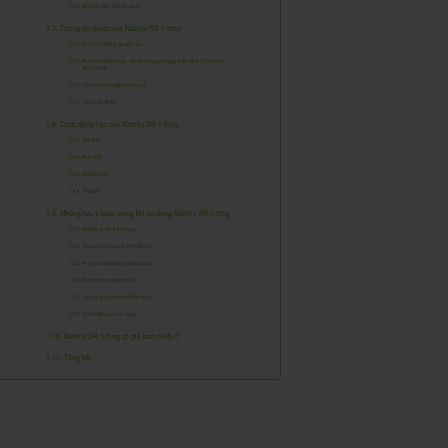
Rối loạn điện giải cần lưu ý
Tương tác thuốc của Natrilix SR 1.5mg
Phối hợp không khuyến cáo
Phối hợp thận trọng – thuốc có nguy cơ gây xoắn đỉnh (Torsades
de Pointes)
Tương tác làm giảm hiệu quả
Tương tác khác
Dược động học của Natrilix SR 1.5mg
Hấp thu
Phân bố
Chuyển hóa
Thải trừ
Những lưu ý quan trọng khi sử dụng Natrilix SR 1.5mg
Đối tượng cần thận trọng
Theo dõi trong quá trình điều trị
Phụ nữ mang thai và cho con bú
Không tự ý ngừng thuốc
Tác dụng phụ trên mắt cần lưu ý
Tránh tiếp xúc ánh nắng
Natrilix SR 1.5mg có giá bao nhiêu?
Tổng kết