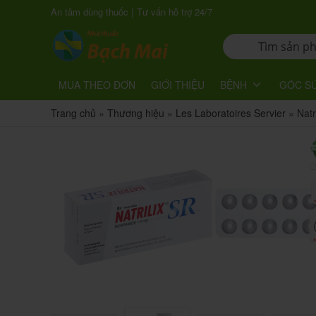
|
An tâm dùng thuốc
Tư vấn hỗ trợ 24/7
MUA THEO ĐƠN
GIỚI THIỆU
BỆNH
GÓC S
Trang chủ
»
Thương hiệu
»
Les Laboratoires Servier
»
Natr