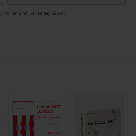
ốc lợi tiểu khác là
ở liều
tác dụng lợi tiểu rất nhẹ
như không làm tăng đáng kể lượng nước tiểu mà vẫn
y cho lần bình luận kế tiếp của tôi.
iểm vượt trội của dạng giải phóng kéo dài so với các
(vasodilatation), giúp máu lưu thông dễ dàng
 máu
huyết áp
.
uy trì trong
, đảm bảo kiểm soát huyết áp ổn
24 giờ