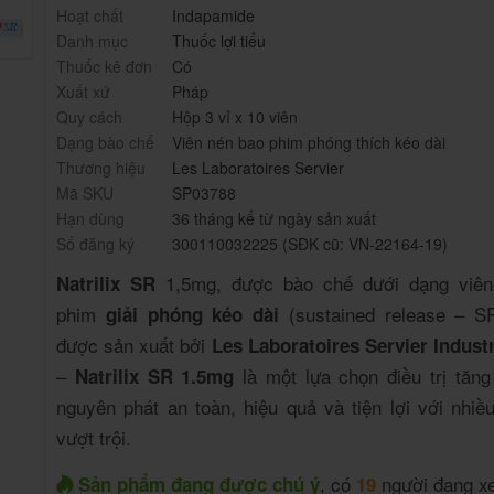
Hoạt chất
Indapamide
Danh mục
Thuốc lợi tiểu
Thuốc kê đơn
Có
Xuất xứ
Pháp
Quy cách
Hộp 3 vỉ x 10 viên
Dạng bào chế
Viên nén bao phim phóng thích kéo dài
Thương hiệu
Les Laboratoires Servier
Mã SKU
SP03788
Hạn dùng
36 tháng kể từ ngày sản xuất
Số đăng ký
300110032225 (SĐK cũ: VN-22164-19)
1,5mg, được bào chế dưới dạng viên
Natrilix SR
phim
(sustained release – S
giải phóng kéo dài
được sản xuất bởi
Les Laboratoires Servier Industr
–
là một lựa chọn điều trị tăng
Natrilix SR 1.5mg
nguyên phát an toàn, hiệu quả và tiện lợi với nhiề
vượt trội.
, có
người đang x
Sản phẩm đang được chú ý
19