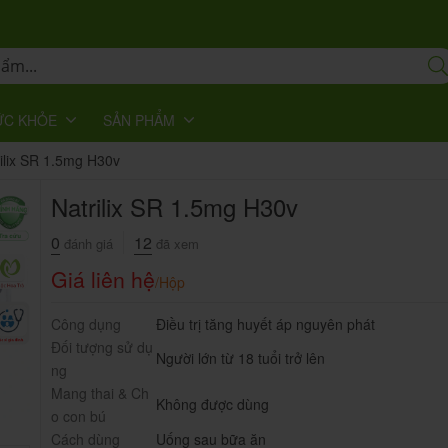
ỨC KHỎE
SẢN PHẨM
ilix SR 1.5mg H30v
Natrilix SR 1.5mg H30v
0
12
đánh giá
đã xem
Giá liên hệ
/Hộp
Công dụng
Điều trị tăng huyết áp nguyên phát
Đối tượng sử dụ
Người lớn từ 18 tuổi trở lên
ng
Mang thai & Ch
Không được dùng
o con bú
Cách dùng
Uống sau bữa ăn