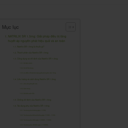
Mục lục
NATRILIX SR 1.5mg: Giải pháp điều trị tăng
huyết áp nguyên phát hiệu quả và an toàn
Natrilix SR 1.5mg là thuốc gì?
Thành phần của Natrilix SR 1.5mg
Công dụng và chỉ định của Natrilix SR 1.5mg
Chỉ định chính
Cơ chế tác dụng
Ưu điểm nổi bật của dạng giải phóng kéo dài 1,5mg
Liều lượng và cách dùng Natrilix SR 1.5mg
Liều dùng khuyến cáo
Cách dùng
Xử lý khi quên liều
Chống chỉ định của Natrilix SR 1.5mg
Tác dụng phụ của Natrilix SR 1.5mg
Tác dụng phụ thường gặp (>1/100)
Tác dụng phụ không thường gặp (1/1000 – 1/100)
Tác dụng phụ hiếm gặp (1/10000 – 1/1000)
Tác dụng phụ rất hiếm gặp (<1/10000)