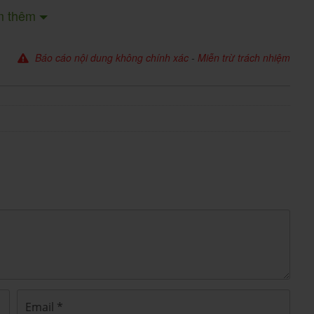
m thêm
iều trị
(essential
tăng huyết áp nguyên phát
Báo cáo nội dung không chính xác
-
Miễn trừ trách nhiệm
yết áp tăng cao không xác định được nguyên nhân cụ
g huyết áp. Đây là bệnh lý mạn tính cần được kiểm
uy hiểm như đột quỵ, nhồi máu cơ tim, suy thận và
 đáo, bao gồm
:
a loãng của ống lượn xa, làm tăng bài tiết natri và
 lượng nước tiểu và giảm thể tích máu, góp phần hạ