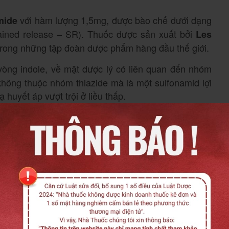
với hàm lượng 1,5mg, được bào chế dưới dạng
mide
ained release – SR)
. Thuốc được sản xuất bởi
Les
trong những tập đoàn dược phẩm hàng đầu thế giới
.
òng indole, về mặt dược lý có liên quan đến nhóm
không thuộc nhóm thiazide mà là một sulfonamid lợi
ạ huyết áp vượt trội ở liều thấp
.
và được lưu hành rộng rãi
 đăng ký VN-22164-19
eo quy cách
, với hạn sử dụng 36
hộp 3 vỉ x 10 viên
mg
ilix SR chứa
: