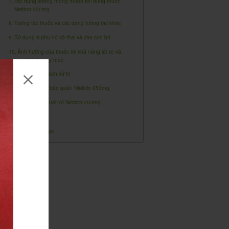
Tác dụng không mong muốn khi dùng thuốc
Nirdicin 250mg
Tương tác thuốc và các dạng tương tác khác
Sử dụng ở phụ nữ có thai và cho con bú
Ảnh hưởng của thuốc tới khả năng lái xe và
vận hành máy móc
Quá liều và cách xử trí
Hạn dùng và bảo quản Nirdicin 250mg
Nguồn gốc, xuất xứ Nirdicin 250mg
Dược lực học
Dược động học