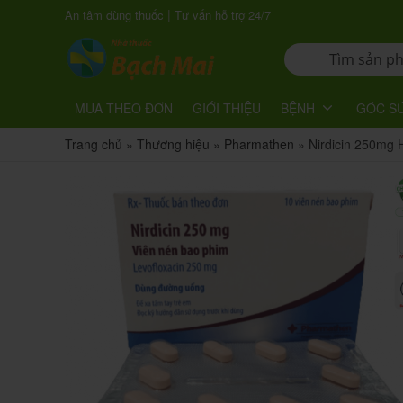
|
An tâm dùng thuốc
Tư vấn hỗ trợ 24/7
MUA THEO ĐƠN
GIỚI THIỆU
BỆNH
GÓC S
Trang chủ
»
Thương hiệu
»
Pharmathen
»
Nirdicin 250mg 