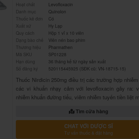
Hoạt chất
Levofloxacin
Danh mục
Quinolon
Thuốc kê đơn
Có
Xuất xứ
Hy Lạp
Quy cách
Hộp 1 vỉ x 10 viên
Dạng bào chế
Viên nén bao phim
Thương hiệu
Pharmathen
Mã SKU
SP01228
Hạn dùng
36 tháng kể từ ngày sản xuất
Số đăng ký
520115445925 (SĐK cũ: VN-18715-15)
Thuốc Nirdicin 250mg điều trị các trường hợp nhiễm
các vi khuẩn nhạy cảm với levofloxacin gây ra: v
nhiễm khuẩn đường tiểu, viêm nhiễm tuyến tiền liệt m
Tìm cửa hàng
CHAT VỚI DƯỢC SĨ
Tư vấn thuốc & đặt hàng