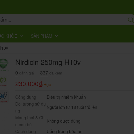
ỨC KHỎE
SẢN PHẨM
H10v
Nirdicin 250mg H10v
0
337
đánh giá
đã xem
230.000
₫
/Hộp
Công dụng
Điều trị nhiễm khuẩn
Đối tượng sử dụ
Người lớn từ 18 tuổi trở lên
ng
Mang thai & Ch
Không được dùng
o con bú
Cách dùng
Uống trong bữa ăn