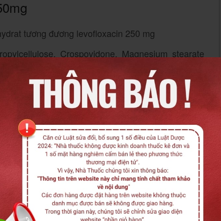
250mg
hydrat tương đương levofloxacin 250 mg
propylcellulose, Crospovidone, Magnesium stearate
ne aluminum lake (E132). FD&C yellow #6/Sunset
E172), Macrogol 4000, Titanium dioxide (E171), Iron
50mg
g hợp nhiễm khuẩn do các vi khuẩn nhạy cảm với
m thêm
Báo cáo nội dung không chính xác
-
Miễn trừ trách nhiệm
gồm viêm thận – bể thận)