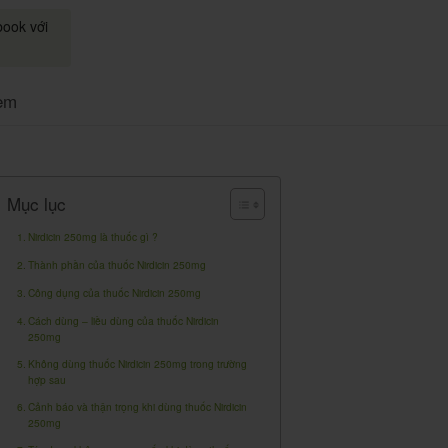
book với
em
Mục lục
Nirdicin 250mg là thuốc gì ?
Thành phần của thuốc Nirdicin 250mg
Công dụng của thuốc Nirdicin 250mg
Cách dùng – liều dùng của thuốc Nirdicin
250mg
Không dùng thuốc Nirdicin 250mg trong trường
hợp sau
Cảnh báo và thận trọng khi dùng thuốc Nirdicin
250mg