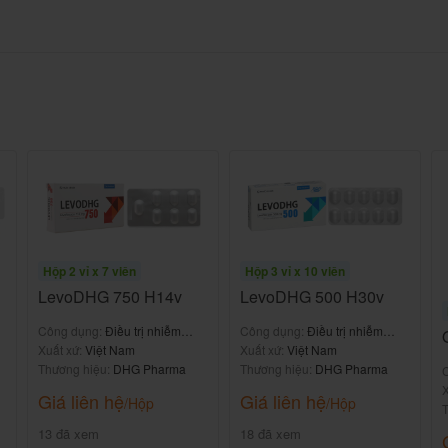
iêm xoang cấp tính do vi khuẩn ờ một số bệnh nhân
mg cho những bệnh nhân không có lựa chọn điều trị
 Nirdicin 250mg
g nhiễm khuẩn và độ nhạy của tác nhân gây bệnh.
Như các kháng sinh khác, NIRDICIN nên được sử dụng
nhân đã được xác nhận không còn nhiễm khuẩn.
Hộp 2 vỉ x 7 viên
Hộp 3 vỉ x 10 viên
t, với một lượng nước vừa đù. Thuốc có thể bẻ theo
LevoDHG 750 H14v
LevoDHG 500 H30v
 trong bữa ăn hoặc giữa hai bữa án.
Công dụng:
Điều trị nhiễm
Công dụng:
Điều trị nhiễm
khuẩn
Xuất xứ:
Việt Nam
khuẩn
Xuất xứ:
Việt Nam
trước khi dùng các chế phẩm chứa sắt, antaid và
Thương hiệu:
DHG Pharma
Thương hiệu:
DHG Pharma
X
Giá liên hệ
Giá liên hệ
/Hộp
/Hộp
T
13 đã xem
18 đã xem