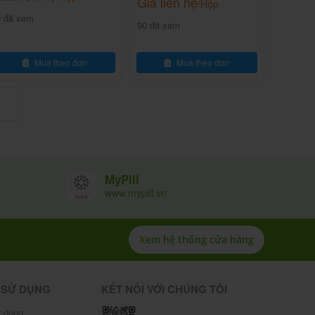
Giá liên hệ
/Hộp
9 đã xem
90 đã xem
Mua theo đơn
Mua theo đơn
MyPill
www.mypill.vn
Xem hệ thống cửa hàng
 SỬ DỤNG
KẾT NỐI VỚI CHÚNG TÔI
 dụng