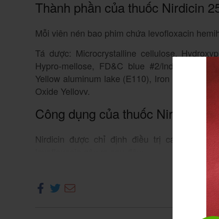
Thành phần của thuốc Nirdicin 
Mỗi viên nén bao phim chứa levofloxacin hemi
Tá dược: Microcrystalline cellulose. Hydroxy
Hypro-mellose, FD&C blue #2/lndigo carmi
Yellow aluminum lake (E110), Iron oxide red (
Oxide Yellovv.
Công dụng của thuốc Nirdicin 2
Nirdicin được chỉ định điều trị các trườn
levofloxacin gây ra sau đây:
Xe
– Viêm phổi mắc phải trong cộng đồng.
– Nhiễm khuẩn đường tiểu có biến chứng (bao 
– Viêm nhiễm tuyến tiền liệt mạn tính