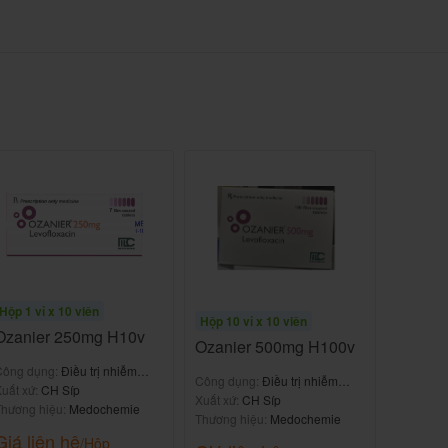
Hộp 1 vỉ x 10 viên
Hộp 10 vỉ x 10 viên
Ozanier 250mg H10v
Ozanier 500mg H100v
Công dụng:
Điều trị nhiễm
Công dụng:
Điều trị nhiễm
khuẩn
uất xứ:
CH Síp
khuẩn
Xuất xứ:
CH Síp
hương hiệu:
Medochemie
Thương hiệu:
Medochemie
Giá liên hệ
/Hộp