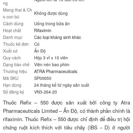
ng
Mang thai & Ch
Không được dùng
o con bú
Cách dùng
Uống trong bữa ăn
Hoạt chất
Rifaximin
Danh mục
Các loại kháng sinh khác
Thuốc kê đơn
Có
Xuất xứ
Ấn Độ
Quy cách
Hộp 3 vỉ x 10 viên
Dạng bào chế
Viên nén bao phim
Thương hiệu
ATRA Pharmaceuticals
Mã SKU
SP00650
Hạn dùng
24 tháng kể từ ngày sản xuất
Số đăng ký
VN3-264-20
Thuốc Refix – 550 được sản xuất bởi công ty Atra
Pharmaceuticals Limited – Ấn Độ, có thành phần chính là
rifaximin. Thuốc Refix – 550 được chỉ định để điều trị hội
chứng ruột kích thích với tiêu chảy (IBS – D) ở người