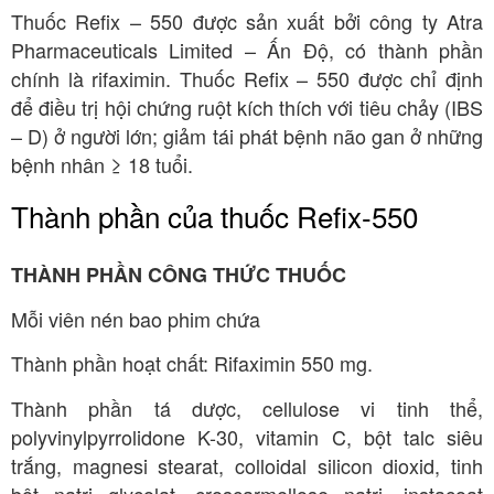
Thuốc Refix – 550 được sản xuất bởi công ty Atra
Pharmaceuticals Limited – Ấn Độ, có thành phần
chính là rifaximin. Thuốc Refix – 550 được chỉ định
để điều trị hội chứng ruột kích thích với tiêu chảy (IBS
– D) ở người lớn; giảm tái phát bệnh não gan ở những
bệnh nhân ≥ 18 tuổi.
Thành phần của thuốc Refix-550
THÀNH PHẦN CÔNG THỨC THUỐC
Mỗi viên nén bao phim chứa
Thành phần hoạt chất: Rifaximin 550 mg.
Thành phần tá dược, cellulose vi tinh thể,
polyvinylpyrrolidone K-30, vitamin C, bột talc siêu
trắng, magnesi stearat, colloidal silicon dioxid, tinh
bột natri glycolat, croscarmellose natri, instacoat