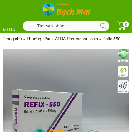
0
MENU
Trang chủ
»
Thương hiệu
»
ATRA Pharmaceuticals
»
Refix-550