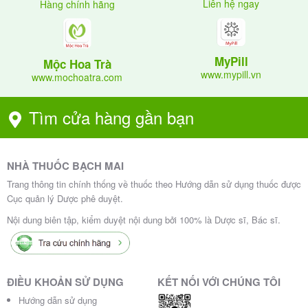
Liên hệ ngay
Hàng chính hãng
thuốc kháng sinh. Cần ghi nhận tiền sử dụng thuốc
do tiêu chảy bởi C. difficile đã được báo cáo xuất hiện
trên 2 tháng sau khi dùng các thuốc kháng sinh.
MyPill
Mộc Hoa Trà
www.mypill.vn
www.mochoatra.com
Nếu nghi ngờ hoặc chắc chắn tiêu chảy do C. difficile,
nên ngừng sử dụng kháng sinh đang sử dụng mà
Tìm cửa hàng gần bạn
kháng sinh đồ không có tác dụng khảng C, difficile
Cần truyền dịch và chất điện giải thích hợp, bổ sung
protein, điều trị bằng kháng sinh kháng C. difficile và
NHÀ THUỐC BẠCH MAI
đánh giá khả năng phẫu thuật theo chỉ định lâm
Trang thông tin chính thống về thuốc theo Hướng dẫn sử dụng thuốc được
sàng.
Cục quản lý Dược phê duyệt.
Suy thận
Nội dung biên tập, kiểm duyệt nội dung bởi 100% là Dược sĩ, Bác sĩ.
Không có dữ liệu lâm sàng nào về việc sử dụng
rifaximin ở những bệnh nhân suy thận.
ĐIỀU KHOẢN SỬ DỤNG
KẾT NỐI VỚI CHÚNG TÔI
Bệnh nhân suy gan nặng (Child-Pugh C)
Hướng dẫn sử dụng