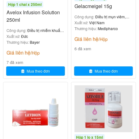
trường hợp sau
Hộp 1 chai x 250ml
Gelacmeigel 15g
Avelox Infusion Solution
Công dụng:
Điều trị mụn viêm,
250ml
Sterimar Nose Hygiene Baby
mụn mủ, mụn trứng cá đỏ
Xuất xứ:
Việt Nam
50ml
Thương hiệu:
Medipharco
Công dụng:
Điều trị nhiễm khuẩn
nặng
Xuất xứ:
Đức
Giá liên hệ
/Hộp
87.360
₫
Thương hiệu:
Bayer
6 đã xem
Giá liên hệ
/Hộp
7 đã xem
Quá mẫn với rifaximin, dẫn xuất của rifamycin hoặc
Mua theo đơn
Mua theo đơn
bất kỳ tá dược nào của thuốc.
Các trường hợp tắc ruột.
Cảnh báo và thận trọng khi dùng
thuốc Refix-550
Để xa tầm tay trẻ em
Hộp 1 lọ x 15ml