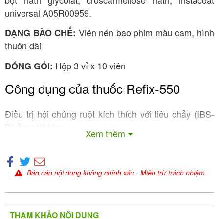
universal A05R00959.
Viên nén bao phim màu cam, hình
DẠNG BÀO CHẾ:
thuôn dài
Hộp 3 vỉ x 10 viên
ĐÓNG GÓI:
Công dụng của thuốc Refix-550
Điều trị hội chứng ruột kích thích với tiêu chảy (IBS-
D) ở người lớn.
Xem thêm
Giảm tái phát bệnh não gan ở những bệnh nhân ≥ 18
tuổi.
Báo cáo nội dung không chính xác
-
Miễn trừ trách nhiệm
Cách dùng – liều dùng của thuốc
Refix-550
THAM KHẢO NỘI DUNG