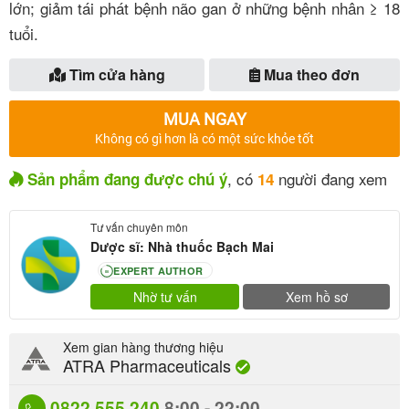
lớn; giảm tái phát bệnh não gan ở những bệnh nhân ≥ 18
tuổi.
Tìm cửa hàng
Mua theo đơn
MUA NGAY
Không có gì hơn là có một sức khỏe tốt
, có
người đang xem
Sản phẩm đang được chú ý
14
Tư vấn chuyên môn
Dược sĩ: Nhà thuốc Bạch Mai
EXPERT AUTHOR
80
Nhờ tư vấn
Xem hồ sơ
Xem gian hàng thương hiệu
ATRA Pharmaceuticals
0822.555.240
8:00 - 22:00