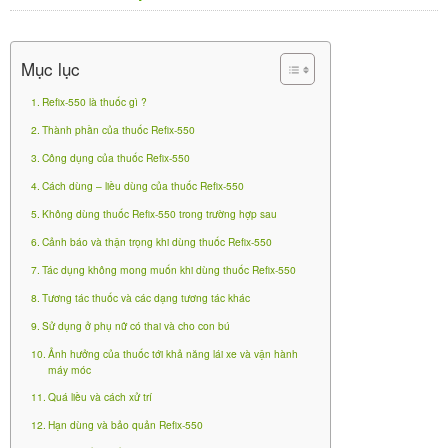
Liều lượng
Hội chứng ruột kích thích với tiêu chảy Liều khuyến
Mục lục
cáo của REFIX -550 uống 1 viên/lần, ngày 3 lần trong
Refix-550 là thuốc gì ?
14 ngày, Bệnh nhân có triệu chứng tái phát có thể
tiếp tục điều trị gấp đôi thời gian với phác đồ điều
Thành phần của thuốc Refix-550
điều trị tương tự.
Công dụng của thuốc Refix-550
Cách dùng – liều dùng của thuốc Refix-550
Bệnh não gan: Liều khuyến cáo của REFIX – 550
Không dùng thuốc Refix-550 trong trường hợp sau
uống 1 viên/lần x 2 lần/ngày.
Cảnh báo và thận trọng khi dùng thuốc Refix-550
Trẻ em
Tác dụng không mong muốn khi dùng thuốc Refix-550
Tương tác thuốc và các dạng tương tác khác
Tính an toàn và hiệu quả của Refix 550 mg ở trẻ em
Sử dụng ở phụ nữ có thai và cho con bú
(dưới 18 tuổi) chưa được thiết lập.
Ảnh hưởng của thuốc tới khả năng lái xe và vận hành
Người cao tuổi
máy móc
Quá liều và cách xử trí
Không cần điều chỉnh liều ở người cao tuổi vì các dữ
Hạn dùng và bảo quản Refix-550
liệu an toàn và hiệu quả của Refix 550 mg cho thấy