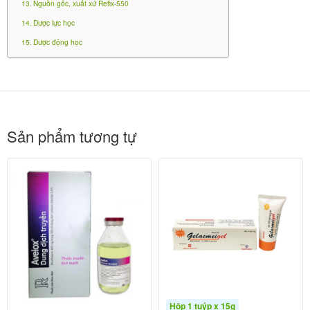
Nguồn gốc, xuất xứ Refix-550
không có sự khác biệt giữa bệnh nhân cao tuổi và
Dược lực học
bệnh nhân trẻ tuổi.
Dược động học
Suy gan
Không cần điều chỉnh liều ở bệnh nhân suy gan.
Suy thận
Sản phẩm tương tự
Không có dữ liệu về việc thay đổi liều ở bệnh nhân
suy thận, cần thận trọng khi dùng ở bệnh nhân suy
thận.
Cách dùng:
Dùng đường uống, uống với nước cùng hoặc không
cùng với thức ăn.
Không dùng thuốc Refix-550 trong
Hộp 1 tuýp x 15g