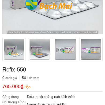
Refix-550
0
561
đánh giá
đã xem
765.000
₫
/Hộp
Công dụng
Điều trị hội chứng ruột kích thích
Đối tượng sử dụ
Người lớn từ 18 tuổi trở lên