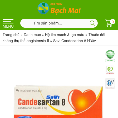
0
MENU
Trang chủ
»
Danh mục
»
Hệ tim mạch & tạo máu
»
Thuốc đối
kháng thụ thể angiotensin II
»
Savi Candesartan 8 H30v