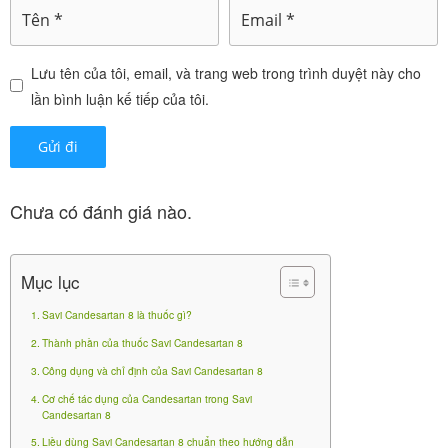
(tên đầy đủ: SaVi Candesartan
Savi Candesartan 8
8 viên nén bao phim) là thuốc điều trị tăng huyết áp
Lưu tên của tôi, email, và trang web trong trình duyệt này cho
và suy tim, sản xuất bởi
Công ty Cổ phần Dược
lần bình luận kế tiếp của tôi.
(Việt Nam). Thuốc được đăng ký lưu
phẩm SaVi
hành với số
(hoặc tương đương tùy lô),
VD-23004-15
thuộc nhóm thuốc tim mạch kê đơn.
Chưa có đánh giá nào.
Sastan-H 25mg/12.5mg H30v
0
₫
Mục lục
Savi Candesartan 8 là thuốc gì?
Thành phần của thuốc Savi Candesartan 8
Mỗi viên chứa
– tiền chất
Candesartan cilexetil 8mg
Công dụng và chỉ định của Savi Candesartan 8
chuyển hóa thành candesartan hoạt động trong cơ
Cơ chế tác dụng của Candesartan trong Savi
Candesartan 8
thể. Thuốc đóng gói phổ biến: hộp
3 vỉ x 10 viên
Liều dùng Savi Candesartan 8 chuẩn theo hướng dẫn