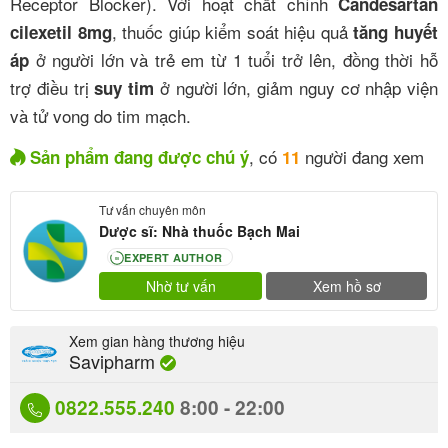
Receptor Blocker). Với hoạt chất chính
Candesartan
, thuốc giúp kiểm soát hiệu quả
cilexetil 8mg
tăng huyết
ở người lớn và trẻ em từ 1 tuổi trở lên, đồng thời hỗ
áp
trợ điều trị
ở người lớn, giảm nguy cơ nhập viện
suy tim
và tử vong do tim mạch.
, có
người đang xem
Sản phẩm đang được chú ý
11
Tư vấn chuyên môn
Dược sĩ: Nhà thuốc Bạch Mai
EXPERT AUTHOR
80
Nhờ tư vấn
Xem hồ sơ
Xem gian hàng thương hiệu
Savipharm
0822.555.240
8:00 - 22:00