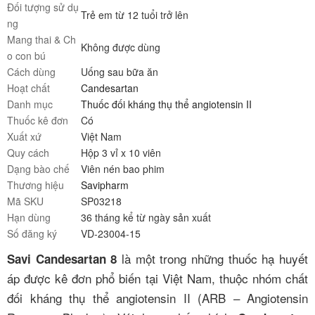
Đối tượng sử dụ
Trẻ em từ 12 tuổi trở lên
ng
Mang thai & Ch
Không được dùng
o con bú
Cách dùng
Uống sau bữa ăn
Hoạt chất
Candesartan
Danh mục
Thuốc đối kháng thụ thể angiotensin II
Thuốc kê đơn
Có
Xuất xứ
Việt Nam
Quy cách
Hộp 3 vỉ x 10 viên
Dạng bào chế
Viên nén bao phim
Thương hiệu
Savipharm
Mã SKU
SP03218
Hạn dùng
36 tháng kể từ ngày sản xuất
Số đăng ký
VD-23004-15
là một trong những thuốc hạ huyết
Savi Candesartan 8
áp được kê đơn phổ biến tại Việt Nam, thuộc nhóm chất
đối kháng thụ thể angiotensin II (ARB – Angiotensin