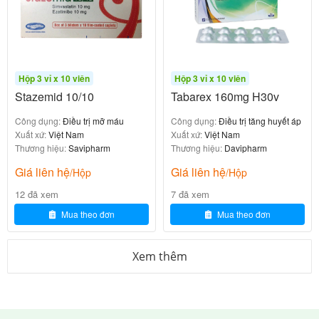
Candesartan gắn chọn lọc và mạnh mẽ vào thụ thể
AT1 của angiotensin II, ức chế tác dụng co mạch, giữ
natri và tăng aldosterone của angiotensin II. Kết quả:
Giãn mạch máu → giảm huyết áp động mạch.
Hộp 3 vỉ x 10 viên
Hộp 3 vỉ x 10 viên
Stazemid 10/10
Tabarex 160mg H30v
Giảm tải trước và sau tim → cải thiện chức năng
tim ở suy tim.
Công dụng:
Điều trị mỡ máu
Công dụng:
Điều trị tăng huyết áp
Bảo vệ thận: giảm protein niệu, làm chậm tiến triển
Xuất xứ:
Việt Nam
Xuất xứ:
Việt Nam
Thương hiệu:
Savipharm
Thương hiệu:
Davipharm
bệnh thận mạn.
Không ảnh hưởng đến bradykinin (không gây ho
Giá liên hệ
Giá liên hệ
/Hộp
/Hộp
khan như ACEI).
12 đã xem
7 đã xem
Mua theo đơn
Mua theo đơn
Tác dụng hạ áp phụ thuộc liều, đạt tối đa sau 4–6
tuần, kéo dài 24 giờ (uống 1 lần/ngày).
Xem thêm
Liều dùng Savi Candesartan 8 chuẩn theo
hướng dẫn