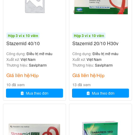
Suy giảm chức năng tâm thu thất trái (phân
suất tống máu ≤40%).
Dùng phối hợp với thuốc ức chế ACE (nếu
dung nạp) hoặc thay thế khi không dung nạp
ACEI.
Hộp 3 vỉ x 10 viên
Hộp 3 vỉ x 10 viên
Giảm nguy cơ nhập viện do suy tim, giảm tử
Stazemid 40/10
Stazemid 20/10 H30v
vong do tim mạch.
Công dụng:
Điều trị mỡ máu
Công dụng:
Điều trị mỡ máu
Xuất xứ:
Việt Nam
Xuất xứ:
Việt Nam
Thuốc giúp giãn mạch máu, giảm sức cản ngoại biên,
Thương hiệu:
Savipharm
Thương hiệu:
Savipharm
giảm tải cho tim, từ đó kiểm soát huyết áp ổn định 24
Giá liên hệ
Giá liên hệ
/Hộp
/Hộp
giờ và cải thiện chất lượng cuộc sống cho bệnh nhân
10 đã xem
13 đã xem
tim mạch.
Mua theo đơn
Mua theo đơn
Cơ chế tác dụng của Candesartan trong
Savi Candesartan 8
Candesartan cilexetil là tiền chất, được thủy phân
thành candesartan hoạt động trong ruột và gan.