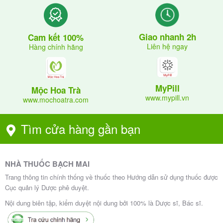
Liều dùng phải do bác sĩ tim mạch chỉ định, điều
chỉnh dựa trên huyết áp, chức năng tim và dung nạp.
Giao nhanh 2h
Cam kết 100%
:
Người lớn – Tăng huyết áp
Liên hệ ngay
Hàng chính hãng
Liều khởi đầu: 8mg x 1 lần/ngày (hoặc 4mg nếu
cần thận trọng).
MyPill
Mộc Hoa Trà
Liều duy trì: 8–32mg/ngày (có thể chia 1–2 lần).
www.mypill.vn
www.mochoatra.com
Tăng liều mỗi 4 tuần nếu cần, tối đa 32mg/ngày.
Tìm cửa hàng gần bạn
:
Người lớn – Suy tim
Liều khởi đầu: 4mg x 1 lần/ngày.
Tăng dần mỗi 2 tuần (gấp đôi liều) đến liều mục
NHÀ THUỐC BẠCH MAI
tiêu 32mg x 1 lần/ngày (nếu dung nạp).
Trang thông tin chính thống về thuốc theo Hướng dẫn sử dụng thuốc được
Cục quản lý Dược phê duyệt.
:
Trẻ em
Nội dung biên tập, kiểm duyệt nội dung bởi 100% là Dược sĩ, Bác sĩ.