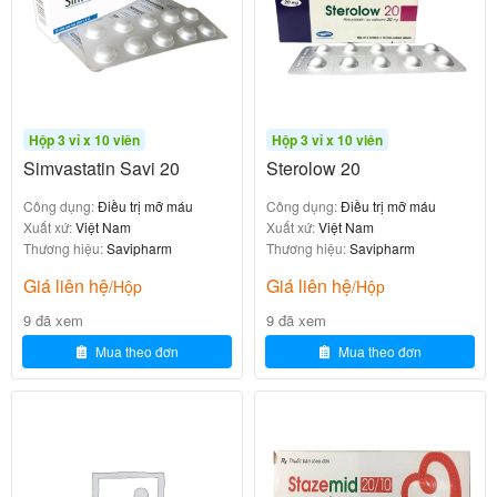
Thuốc không chứa gluten, phù hợp với một số đối
tượng nhạy cảm.
Công dụng và chỉ định của Savi
Candesartan 8
Hộp 3 vỉ x 10 viên
Hộp 3 vỉ x 10 viên
Simvastatin Savi 20
Sterolow 20
Theo hướng dẫn từ Nhà thuốc Bạch Mai và các tài
Công dụng:
Điều trị mỡ máu
Công dụng:
Điều trị mỡ máu
liệu y khoa:
Xuất xứ:
Việt Nam
Xuất xứ:
Việt Nam
Thương hiệu:
Savipharm
Thương hiệu:
Savipharm
(hypertension):
Điều trị tăng huyết áp
Giá liên hệ
Giá liên hệ
/Hộp
/Hộp
Ở người lớn (bao gồm người cao tuổi).
9 đã xem
9 đã xem
Ở trẻ em và thanh thiếu niên từ 1 đến 17 tuổi
Mua theo đơn
Mua theo đơn
(có thể dùng đơn độc hoặc phối hợp với
thuốc hạ áp khác như hydrochlorothiazide,
amlodipine).
(heart failure):
Điều trị suy tim
Suy tim độ II-III theo phân loại NYHA.