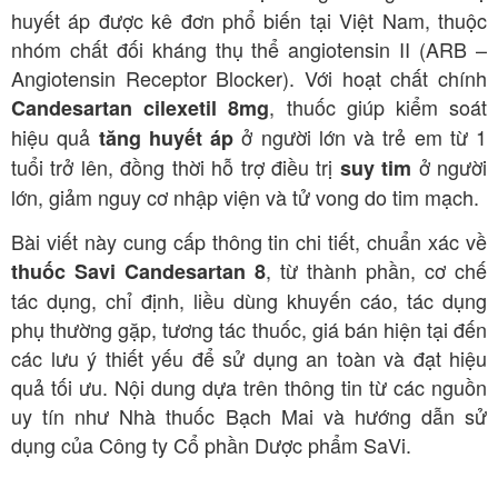
huyết áp được kê đơn phổ biến tại Việt Nam, thuộc
nhóm chất đối kháng thụ thể angiotensin II (ARB –
Angiotensin Receptor Blocker). Với hoạt chất chính
, thuốc giúp kiểm soát
Candesartan cilexetil 8mg
hiệu quả
ở người lớn và trẻ em từ 1
tăng huyết áp
tuổi trở lên, đồng thời hỗ trợ điều trị
ở người
suy tim
lớn, giảm nguy cơ nhập viện và tử vong do tim mạch.
Bài viết này cung cấp thông tin chi tiết, chuẩn xác về
, từ thành phần, cơ chế
thuốc Savi Candesartan 8
tác dụng, chỉ định, liều dùng khuyến cáo, tác dụng
phụ thường gặp, tương tác thuốc, giá bán hiện tại đến
các lưu ý thiết yếu để sử dụng an toàn và đạt hiệu
quả tối ưu. Nội dung dựa trên thông tin từ các nguồn
uy tín như Nhà thuốc Bạch Mai và hướng dẫn sử
dụng của Công ty Cổ phần Dược phẩm SaVi.