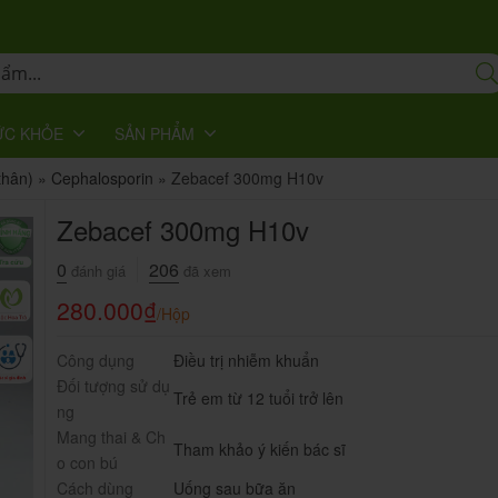
ỨC KHỎE
SẢN PHẨM
thân)
»
Cephalosporin
»
Zebacef 300mg H10v
Zebacef 300mg H10v
0
206
đánh giá
đã xem
280.000
₫
/Hộp
Công dụng
Điều trị nhiễm khuẩn
Đối tượng sử dụ
Trẻ em từ 12 tuổi trở lên
ng
Mang thai & Ch
Tham khảo ý kiến bác sĩ
o con bú
Cách dùng
Uống sau bữa ăn