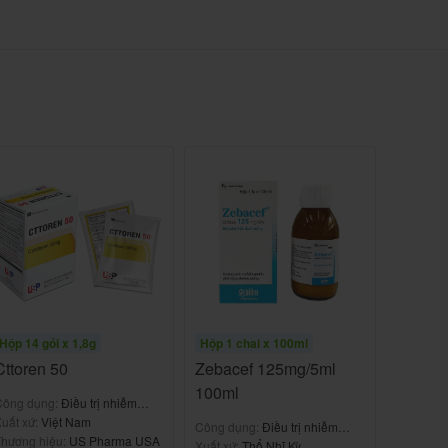
Hộp 14 gói x 1,8g
Hộp 1 chai x 100ml
Cttoren 50
Zebacef 125mg/5ml
100ml
Công dụng:
Điều trị nhiễm
khuẩn
uất xứ:
Việt Nam
Công dụng:
Điều trị nhiễm
hương hiệu:
US Pharma USA
khuẩn
Xuất xứ:
Thổ Nhĩ Kỳ