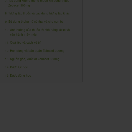
Tác dụng không mong muốn khi dùng thuốc
Zebacef 300mg
Tương tác thuốc và các dạng tương tác khác
Sử dụng ở phụ nữ có thai và cho con bú
Ảnh hưởng của thuốc tới khả năng lái xe và
vận hành máy móc
Quá liều và cách xử trí
Hạn dùng và bảo quản Zebacef 300mg
Nguồn gốc, xuất xứ Zebacef 300mg
Dược lực học
Dược động học