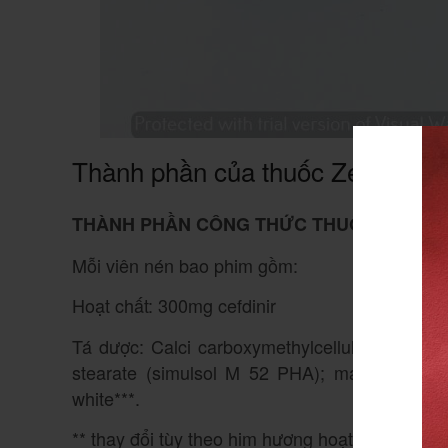
Thành phần của thuốc Zebacef 
THÀNH PHẦN CÔNG THỨC THUỐC:
Mỗi viên nén bao phim gồm:
Hoạt chất: 300mg cefdinir
Tá dược: Calci carboxymethylcellulose (calci c
stearate (simulsol M 52 PHA); magnesi stear
white***.
** thay đổi tùy theo him hương hoạt chất.