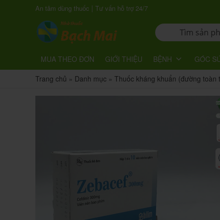
|
An tâm dùng thuốc
Tư vấn hỗ trợ 24/7
MUA THEO ĐƠN
GIỚI THIỆU
BỆNH
GÓC S
Trang chủ
»
Danh mục
»
Thuốc kháng khuẩn (đường toàn 