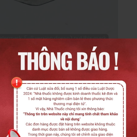
300mg
armellose), cellulose vi tinh the PHI01; polyoxyl 40
at; koo silica khan (aerosil 200), opadry 7000 Y1