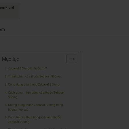
book với
em
Mục lục
Zebacef 300mg là thuốc gì ?
Thành phần của thuốc Zebacef 300mg
Công dụng của thuốc Zebacef 300mg
Cách dùng – liều dùng của thuốc Zebacef
300mg
Không dùng thuốc Zebacef 300mg trong
trường hợp sau
Cảnh báo và thận trọng khi dùng thuốc
Zebacef 300mg