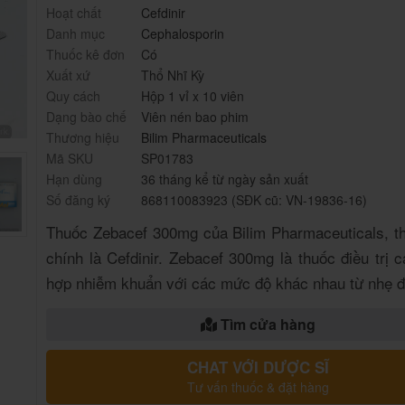
Hoạt chất
Cefdinir
Danh mục
Cephalosporin
Thuốc kê đơn
Có
Xuất xứ
Thổ Nhĩ Kỳ
Quy cách
Hộp 1 vỉ x 10 viên
Dạng bào chế
Viên nén bao phim
Thương hiệu
Bilim Pharmaceuticals
Mã SKU
SP01783
Hạn dùng
36 tháng kể từ ngày sản xuất
Số đăng ký
868110083923 (SĐK cũ: VN-19836-16)
Thuốc Zebacef 300mg của Bilim Pharmaceuticals, t
chính là Cefdinir. Zebacef 300mg là thuốc điều trị 
hợp nhiễm khuẩn với các mức độ khác nhau từ nhẹ đ
Tìm cửa hàng
CHAT VỚI DƯỢC SĨ
Tư vấn thuốc & đặt hàng