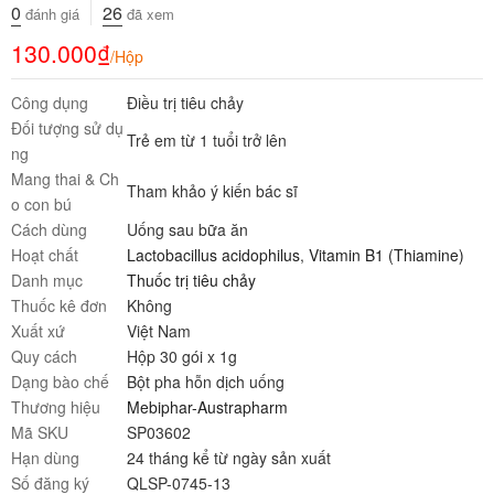
0
26
đánh giá
đã xem
130.000
₫
/Hộp
Công dụng
Điều trị tiêu chảy
Đối tượng sử dụ
Trẻ em từ 1 tuổi trở lên
ng
Mang thai & Ch
Tham khảo ý kiến bác sĩ
o con bú
Cách dùng
Uống sau bữa ăn
Hoạt chất
Lactobacillus acidophilus
,
Vitamin B1 (Thiamine)
Danh mục
Thuốc trị tiêu chảy
Thuốc kê đơn
Không
Xuất xứ
Việt Nam
Quy cách
Hộp 30 gói x 1g
Dạng bào chế
Bột pha hỗn dịch uống
Thương hiệu
Mebiphar-Austrapharm
Mã SKU
SP03602
Hạn dùng
24 tháng kể từ ngày sản xuất
Số đăng ký
QLSP-0745-13