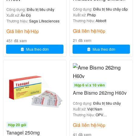
Công dụng:
Điều trị tiêu chảy cấp
Công dụng:
Điều trị tiêu chảy
Cách Dùng
Xuất xứ:
Pháp
Xuất xứ:
Ấn Độ
Thương hiệu:
Abbott
Thương hiệu:
Saga Lifesciences
Giá liên hệ
Thuốc Zentosin 1g được bào chế dưới dạng bột, dùng
Giá liên hệ
/Hộp
/Hộp
. Để đạt hiệu quả tốt nhất, bạn nên:
đường uống
21 đã xem
451 đã xem
Mua theo đơn
Mua theo đơn
Pha bột thuốc với nước đun sôi để nguội, sữa hoặc
nước hoa quả.
Khuấy đều cho đến khi bột tan hoàn toàn.
Uống ngay sau khi pha, không để quá lâu ngoài
không khí để tránh làm giảm số lượng lợi khuẩn
Hộp 6 vỉ x 10 viên
sống.
Ame Bismo 262mg H60v
Nên dùng thuốc sau bữa ăn khoảng 30 phút
.
Công dụng:
Điều trị tiêu chảy
Xuất xứ:
Việt Nam
Liều Dùng
Thương hiệu:
OPV
Pharmaceuticals
Giá liên hệ
Hộp 20 gói
/Hộp
Tanagel 250mg
Đối tượng
Liều dùng tham khảo
41 đã xem