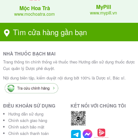
Bệnh nhân suy giảm miễn dịch nghiêm trọng (ví
MyPill
Mộc Hoa Trà
dụ: đang điều trị hóa trị, xạ trị, bệnh nhân
www.mypill.vn
www.mochoatra.com
HIV/AIDS giai đoạn cuối)
.
Trẻ sơ sinh có hệ miễn dịch chưa phát triển hoàn
Tìm cửa hàng gần bạn
thiện trước khi có chỉ định của bác sĩ.
Tương Tác Thuốc
NHÀ THUỐC BẠCH MAI
Trang thông tin chính thống về thuốc theo Hướng dẫn sử dụng thuốc được
Sử dụng đồng thời với kháng sinh có
Kháng sinh:
Cục quản lý Dược phê duyệt.
thể làm giảm hiệu quả của Zentosin 1g do kháng
Nội dung biên tập, kiểm duyệt nội dung bởi 100% là Dược sĩ, Bác sĩ.
sinh có thể tiêu diệt cả lợi khuẩn vừa được bổ
sung. Để tránh tương tác, nên dùng thuốc cách xa
thời điểm uống kháng sinh ít nhất 2-3 giờ.
ĐIỀU KHOẢN SỬ DỤNG
KẾT NỐI VỚI CHÚNG TÔI
Tương tự như kháng sinh, một
Thuốc kháng nấm:
Hướng dẫn sử dụng
số thuốc kháng nấm cũng có thể ảnh hưởng đến
Chính sách giao hàng
lợi khuẩn.
Chính sách bảo mật
Chính sách thanh toán