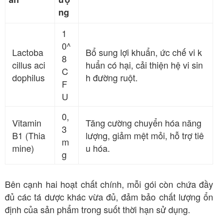
ng
1
0^
Lactoba
Bổ sung lợi khuẩn, ức chế vi k
8
cillus aci
huẩn có hại, cải thiện hệ vi sin
C
dophilus
h đường ruột
.
F
U
0,
Vitamin
Tăng cường chuyển hóa năng
3
B1 (Thia
lượng, giảm mệt mỏi, hỗ trợ tiê
m
mine)
u hóa
.
g
Bên cạnh hai hoạt chất chính, mỗi gói còn chứa đầy
đủ các tá dược khác vừa đủ, đảm bảo chất lượng ổn
định của sản phẩm trong suốt thời hạn sử dụng
.