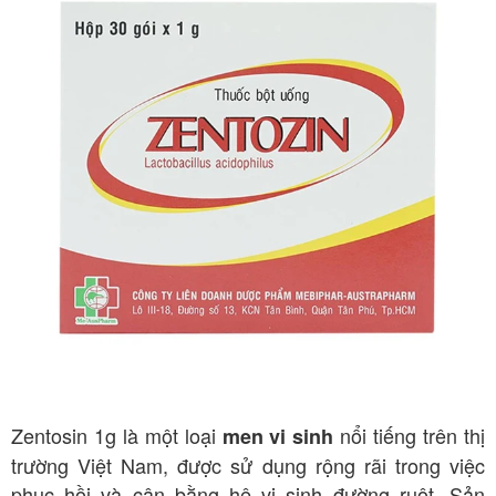
Zentosin 1g là một loại
nổi tiếng trên thị
men vi sinh
trường Việt Nam, được sử dụng rộng rãi trong việc
phục hồi và cân bằng hệ vi sinh đường ruột. Sản