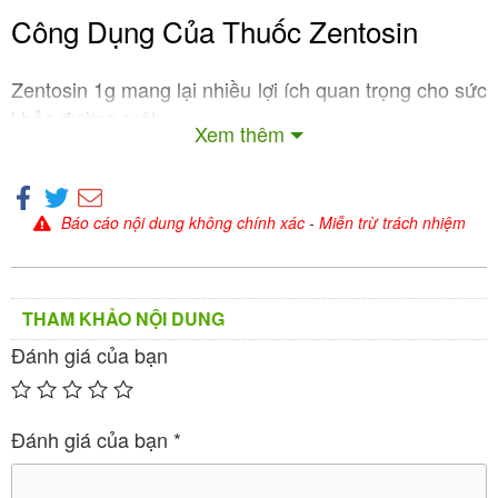
Công Dụng Của Thuốc Zentosin
Zentosin 1g mang lại nhiều lợi ích quan trọng cho sức
khỏe đường ruột:
Xem thêm
1. Hỗ Trợ Điều Trị Tiêu Chảy
Thuốc có tác dụng hỗ trợ điều trị tiêu chảy, đặc biệt
Báo cáo nội dung không chính xác
-
Miễn trừ trách nhiệm
hiệu quả khi kết hợp với các biện pháp bù nước và
điện giải
.
THAM KHẢO NỘI DUNG
2. Phục Hồi Hệ Vi Sinh Sau Kháng Sinh
Đánh giá của bạn
Khi sử dụng kháng sinh, vi khuẩn có lợi trong đường
ruột bị tiêu diệt cùng với vi khuẩn có hại, dẫn đến
Đánh giá của bạn
*
loạn khuẩn. Zentosin 1g giúp thay thế và phục hồi
lượng lợi khuẩn đã mất
.