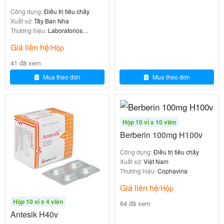
Công dụng:
Điều trị tiêu chảy
Người lớn
1 gói (1g) × 3-4 lần/ngày
Xuất xứ:
Tây Ban Nha
Thương hiệu:
Laboratorios
Trẻ em
1/2 – 1 gói × 2-3 lần/ngày
Francisco Durban
Giá liên hệ
/Hộp
41 đã xem
Trẻ sơ sinh và trẻ nhỏ cần được tư vấn cụ thể
Lưu ý:
Mua theo đơn
Mua theo đơn
từ bác sĩ hoặc dược sĩ trước khi sử dụng.
Tác Dụng Phụ Của Thuốc
Hộp 10 vỉ x 10 viên
Nhìn chung, Zentosin 1g được đánh giá là thuốc
lành
Berberin 100mg H100v
và có rất ít tác dụng phụ. Một số trường
tính, an toàn
Công dụng:
Điều trị tiêu chảy
hợp hiếm gặp có thể bao gồm:
Xuất xứ:
Việt Nam
Thương hiệu:
Cophavina
Đầy hơi, chướng bụng.
Rối loạn tiêu hóa nhẹ:
Giá liên hệ
/Hộp
Triệu chứng này thường chỉ thoáng qua trong vài
Hộp 10 vỉ x 4 viên
ngày đầu sử dụng do cơ thể thích nghi với nguồn
64 đã xem
Antesik H40v
lợi khuẩn mới.