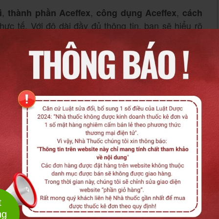
,
,
,
ì
thành phần Aceffex
công dụng Aceffex
cách
hực tế. Với độ dài đầy đủ thông tin, bạn sẽ hiểu rõ
a đình hay không. Nếu bạn đang tìm kiếm thuốc bổ
hóng, hãy đọc ngay bài review Aceffex dưới đây.
m thêm
Báo cáo nội dung không chính xác
-
Miễn trừ trách nhiệm
t
ng