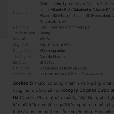
Calcium
,
Iron
,
Lysine
,
Magie
,
Vitamin A
,
Vitam
mine)
,
Vitamin B12 (Cobalamin)
,
Vitamin B2 (R
Hoạt chất
Vitamin B3 (Niacin)
,
Vitamin B6 (Pyridoxine)
,
V
(Cholecalciferol)
Danh mục
Calci/ Phối hợp vitamin với calci
Thuốc kê đơn
Không
Xuất xứ
Việt Nam
Quy cách
Hộp 10 vỉ x 10 viên
Dạng bào chế
Viên nang mềm
Thương hiệu
NamHa Pharma
Mã SKU
SP03485
Hạn dùng
36 tháng kể từ ngày sản xuất
Số đăng ký
893100196124 (SĐK cũ: VD-17472-12)
là thuốc bổ sung vitamin và khoáng chất 
Aceffex
nang mềm. Sản phẩm do
Công ty Cổ phần Dược 
(NamHa Pharma) sản xuất tại Việt Nam, phù hợ
Hà
lứa tuổi từ trẻ em đến người lớn, người cao tuổi, p
thai và cho con bú (theo liều khuyến cáo). Sản phẩm