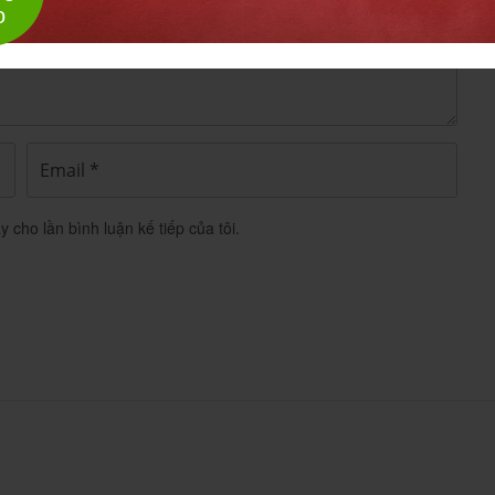
o
Sản Phẩm
y cho lần bình luận kế tiếp của tôi.
c bổ sung vitamin và khoáng chất dạng viên nang
 đăng ký VD-17472-12 (cũ) hoặc 893100196124. Sản
(NamHa Pharma) sản xuất tại Việt Nam, thuộc
 Hà
ụng, Liều Dùng, Tác Dụng Phụ Và...