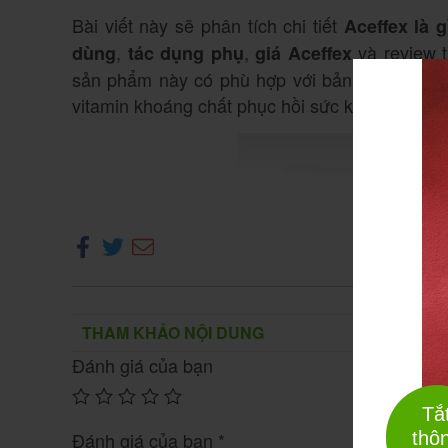
Bài viết này sẽ phân tích chi tiết
Aceffex là g
,
,
và review t
dùng
tác dụng phụ
giá Aceffex
sản phẩm này có phù hợp với bản thân và gi
vitamin khoáng chất phục hồi sức khỏe nhanh c
Xe
THAM KHẢO NỘI DUNG
Đánh giá của bạn
Tắ
thô
Đánh giá của bạn
*