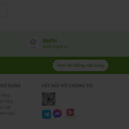
MyPill
www.mypill.vn
Xem hệ thống cửa hàng
 SỬ DỤNG
KẾT NỐI VỚI CHÚNG TÔI
 dụng
iao hàng
ảo mật
hanh toán