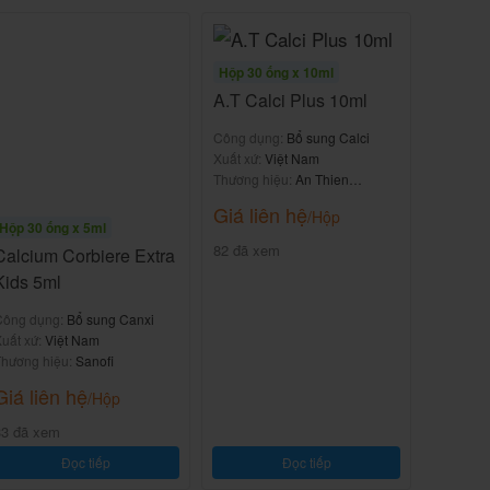
Hộp 30 ống x 10ml
A.T Calci Plus 10ml
Công dụng:
Bổ sung Calci
Xuất xứ:
Việt Nam
Thương hiệu:
An Thien
Pharma
Giá liên hệ
/Hộp
Hộp 30 ống x 5ml
82 đã xem
Calcium Corbiere Extra
Kids 5ml
Công dụng:
Bổ sung Canxi
uất xứ:
Việt Nam
hương hiệu:
Sanofi
Giá liên hệ
/Hộp
33 đã xem
Đọc tiếp
Đọc tiếp