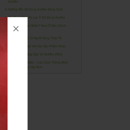
Aceffex
Hướng Dẫn Sử Dụng Aceffex Đúng Cách
Tác Dụng Phụ Và Lưu Ý Khi Dùng Aceffex
Giá Aceffex Bao Nhiêu? Mua Ở Đâu Chính
Hãng?
Review Aceffex Từ Người Dùng Thực Tế
So Sánh Aceffex Với Các Sản Phẩm Khác
Câu Hỏi Thường Gặp Về Aceffex (FAQ)
Kết Luận: Aceffex – Lựa Chọn Thông Minh
Cho Sức Khỏe Gia Đình