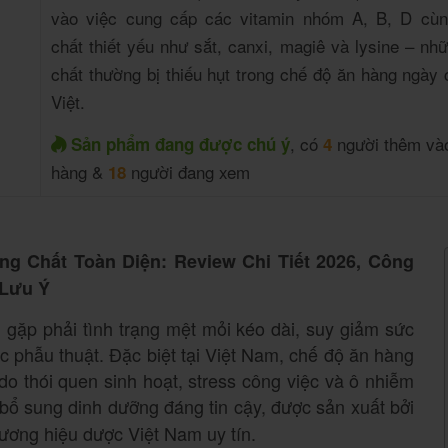
vào việc cung cấp các vitamin nhóm A, B, D cù
chất thiết yếu như sắt, canxi, magiê và lysine – n
chất thường bị thiếu hụt trong chế độ ăn hàng ngày
Việt.
, có
người thêm vào
Sản phẩm đang được chú ý
4
hàng &
người đang xem
18
ng Chất Toàn Diện: Review Chi Tiết 2026, Công
 Lưu Ý
 gặp phải tình trạng mệt mỏi kéo dài, suy giảm sức
 phẫu thuật. Đặc biệt tại Việt Nam, chế độ ăn hàng
do thói quen sinh hoạt, stress công việc và ô nhiễm
bổ sung dinh dưỡng đáng tin cậy, được sản xuất bởi
ơng hiệu dược Việt Nam uy tín.