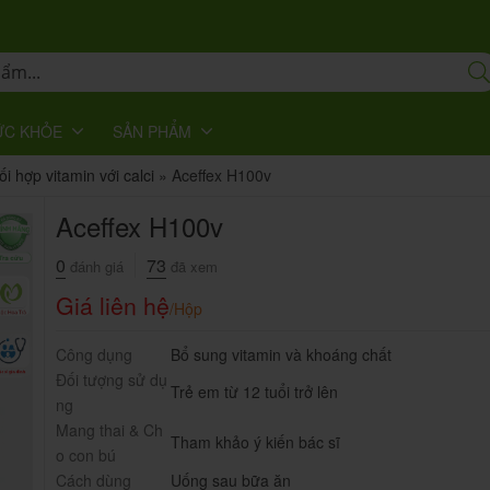
ỨC KHỎE
SẢN PHẨM
ối hợp vitamin với calci
»
Aceffex H100v
Aceffex H100v
0
73
đánh giá
đã xem
Giá liên hệ
/Hộp
Công dụng
Bổ sung vitamin và khoáng chất
Đối tượng sử dụ
Trẻ em từ 12 tuổi trở lên
ng
Mang thai & Ch
Tham khảo ý kiến bác sĩ
o con bú
Cách dùng
Uống sau bữa ăn