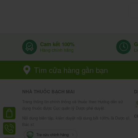
: 50 IU
Vitamin D3 (Cholecalciferol)
: 3 mg
Vitamin B1 (Thiamin hydrochloride)
: 3 mg
Vitamin B2 (Riboflavin)
: 10 mg
Vitamin PP (Nicotinamide – B3)
: 3
Vitamin B6 (Pyridoxine hydrochloride)
G
: 5 mcg
Cam kết 100%
Vitamin B12 (Cyanocobalamin)
L
Hàng chính hãng
: 16,5 mg
Sắt sulfat
: 25 mg
Lysine HCl
Tìm cửa hàng gần bạn
: 5 mg
Calci glycerophosphat
: 5 mg
Magiê gluconat
Tá dược: Dầu đậu nành, sáp ong trắng, gelatin
NHÀ THUỐC BẠCH MAI
D
đỏ amaranth, vanilin, ethanol 95%, nước cất 
Trang thông tin chính thống về thuốc theo Hướng dẫn sử
dụng thuốc được Cục quản lý Dược phê duyệt.
(đây là ph
Phân tích lợi ích từng thành phần
C
đầu):
Nội dung biên tập, kiểm duyệt nội dung bởi 100% là Dược sĩ,
Bác sĩ.
: Hỗ trợ thị lực, tăng cường miễn
Vitamin A