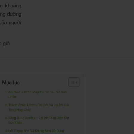
ng khoáng
hững dưỡng
 của người
 giỏ
Mục lục
Aceffex Là Gì? Thông Tin Cơ Bản Về Sản
Phẩm
Thành Phần Aceffex Chi Tiết Và Lợi Ích Của
Từng Hoạt Chất
Công Dụng Aceffex – Lợi Ích Toàn Diện Cho
Sức Khỏe
Đối Tượng Nên Và Không Nên Sử Dụng