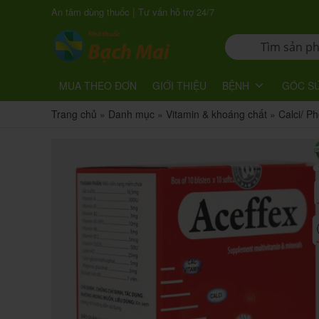
|
An tâm dùng thuốc
Tư vấn hỗ trợ 24/7
MUA THEO ĐƠN
GIỚI THIỆU
BỆNH
GÓC S
Trang chủ
»
Danh mục
»
Vitamin & khoáng chất
»
Calci/ Ph