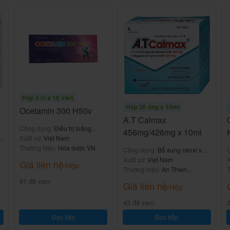
 dễ nuốt, hấp thu tốt, phù hợp cho mọi lứa tuổi từ
mang thai và cho con bú (theo liều khuyến cáo). Mỗi
00 viên nang mềm.
tamin nhóm A, B, D cùng khoáng chất thiết yếu như
t thường bị thiếu hụt trong chế độ ăn hàng ngày của
bệnh mà là thực phẩm bổ sung (thuốc bổ) giúp cơ thể
Hộp 5 vỉ x 10 viên
 động nặng hoặc suy dinh dưỡng.
Hộp 30 ống x 10ml
Ocetamin 300 H50v
A.T Calmax
 Aceffex thuộc phân khúc trung bình, dễ tiếp cận và
Công dụng:
Điều trị loãng
456mg/426mg x 10ml
hà Thuốc Bạch Mai.
D
xương, còi xương
Xuất xứ:
Việt Nam
Thương hiệu:
Hóa dược VN
Công dụng:
Bổ sung canxi và
h Của Từng Hoạt Chất
magiê
Xuất xứ:
Việt Nam
X
Giá liên hệ
/Hộp
Thương hiệu:
An Thien
T
Pharma
81 đã xem
Giá liên hệ
ỡng chất sau (theo thông tin từ nhà sản xuất và tờ
/Hộp
43 đã xem
Đọc tiếp
Đọc tiếp