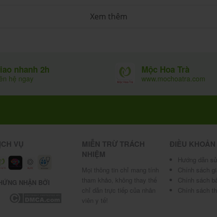
Xem thêm
 mg
Mộc Hoa Trà
iao nhanh 2h
www.mochoatra.com
iên hệ ngay
, sorbitol, glycerin, nipazil, nipasol, oxyd sắt, màu
ỊCH VỤ
MIỄN TRỪ TRÁCH
ĐIỀU KHOẢN
vừa đủ 1 viên.
NHIỆM
Hướng dẫn sử
Mọi thông tin chỉ mang tính
Chính sách g
ần quan trọng giúp Aceffex trở thành lựa chọn hàng
tham khảo, không thay thế
Chính sách b
HỨNG NHẬN BỞI
chỉ dẫn trực tiếp của nhân
Chính sách t
viên y tế!
 dịch, bảo vệ da và niêm mạc. Thiếu vitamin A dễ gây