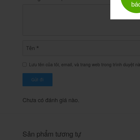
bá
Aceffex Là Gì? Thông Tin Cơ Bản Về 
Lưu tên của tôi, email, và trang web trong trình duyệt nà
(tên đầy đủ: Thuốc Aceffex) là thuố
Aceffex
mềm, được Bộ Y tế cấp phép lưu hành với số
phẩm do
Công ty Cổ phần Dược phẩm Nam
nhóm thuốc không kê đơn (OTC).
Chưa có đánh giá nào.
Klamentin 500/62.5
Thuốc Klamentin 500/62.5: Công d
0
₫
Sản phẩm tương tự