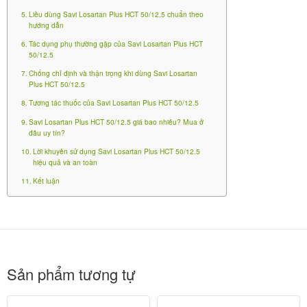
màu trắng hoặc trắng ngà.
Liều dùng Savi Losartan Plus HCT 50/12.5 chuẩn theo
hướng dẫn
Sự phối hợp Losartan (ARB) và Hydrochlorothiazide
Tác dụng phụ thường gặp của Savi Losartan Plus HCT
(lợi tiểu) tạo hiệu quả hiệp đồng: hạ huyết áp mạnh
50/12.5
hơn khi dùng riêng lẻ, đồng thời giảm nguy cơ biến
Chống chỉ định và thận trọng khi dùng Savi Losartan
chứng tim mạch lâu dài, đặc biệt ở bệnh nhân tăng
Plus HCT 50/12.5
huyết áp kèm phì đại thất trái.
Tương tác thuốc của Savi Losartan Plus HCT 50/12.5
Savi Losartan Plus HCT 50/12.5 giá bao nhiêu? Mua ở
Thành phần của thuốc Savi Losartan Plus
đâu uy tín?
HCT 50/12.5
Lời khuyên sử dụng Savi Losartan Plus HCT 50/12.5
hiệu quả và an toàn
Kết luận
:
Hoạt chất chính
Losartan kali 50mg
Hydrochlorothiazide 12.5mg
: vừa đủ 1 viên (bao gồm cellulose vi tinh
Tá dược
thể, lactose monohydrat, natri croscarmellose,
Sản phẩm tương tự
povidone, magnesi stearat, hypromellose, titan
dioxide, macrogol, polysorbat 80, v.v. – thành phần