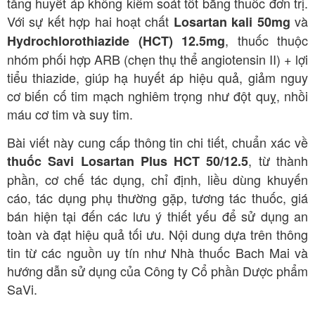
tăng huyết áp không kiểm soát tốt bằng thuốc đơn trị.
Với sự kết hợp hai hoạt chất
và
Losartan kali 50mg
, thuốc thuộc
Hydrochlorothiazide (HCT) 12.5mg
nhóm phối hợp ARB (chẹn thụ thể angiotensin II) + lợi
tiểu thiazide, giúp hạ huyết áp hiệu quả, giảm nguy
cơ biến cố tim mạch nghiêm trọng như đột quỵ, nhồi
máu cơ tim và suy tim.
Bài viết này cung cấp thông tin chi tiết, chuẩn xác về
, từ thành
thuốc Savi Losartan Plus HCT 50/12.5
phần, cơ chế tác dụng, chỉ định, liều dùng khuyến
cáo, tác dụng phụ thường gặp, tương tác thuốc, giá
bán hiện tại đến các lưu ý thiết yếu để sử dụng an
toàn và đạt hiệu quả tối ưu. Nội dung dựa trên thông
tin từ các nguồn uy tín như Nhà thuốc Bach Mai và
hướng dẫn sử dụng của Công ty Cổ phần Dược phẩm
SaVi.