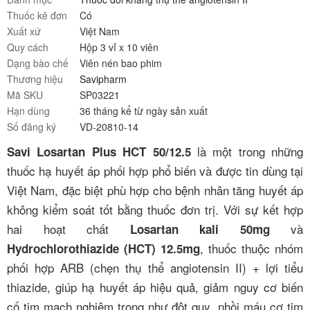
Thuốc kê đơn
Có
Xuất xứ
Việt Nam
Quy cách
Hộp 3 vỉ x 10 viên
Dạng bào chế
Viên nén bao phim
Thương hiệu
Savipharm
Mã SKU
SP03221
Hạn dùng
36 tháng kể từ ngày sản xuất
Số đăng ký
VD-20810-14
là một trong những
Savi Losartan Plus HCT 50/12.5
thuốc hạ huyết áp phối hợp phổ biến và được tin dùng tại
Việt Nam, đặc biệt phù hợp cho bệnh nhân tăng huyết áp
không kiểm soát tốt bằng thuốc đơn trị. Với sự kết hợp
hai hoạt chất
và
Losartan kali 50mg
, thuốc thuộc nhóm
Hydrochlorothiazide (HCT) 12.5mg
phối hợp ARB (chẹn thụ thể angiotensin II) + lợi tiểu
thiazide, giúp hạ huyết áp hiệu quả, giảm nguy cơ biến
cố tim mạch nghiêm trọng như đột quỵ, nhồi máu cơ tim