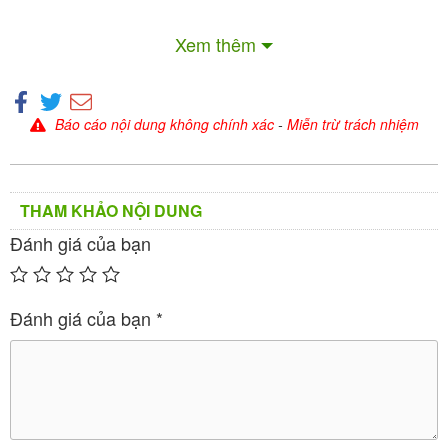
Xem thêm
Báo cáo nội dung không chính xác
-
Miễn trừ trách nhiệm
THAM KHẢO NỘI DUNG
Đánh giá của bạn
Savi Losartan Plus HCT 50/12.5 là thuốc gì?
Đánh giá của bạn
*
(tên đầy đủ: SaVi
Savi Losartan Plus HCT 50/12.5
Losartan Plus HCT 50/12.5 viên nén bao phim) là
thuốc điều trị tăng huyết áp, sản xuất bởi
Công ty Cổ
(Savipharm) – Việt Nam.
phần Dược phẩm SaVi