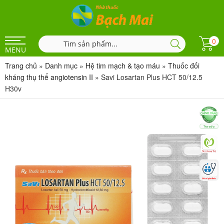
0
MENU
Trang chủ
»
Danh mục
»
Hệ tim mạch & tạo máu
»
Thuốc đối
kháng thụ thể angiotensin II
»
Savi Losartan Plus HCT 50/12.5
H30v