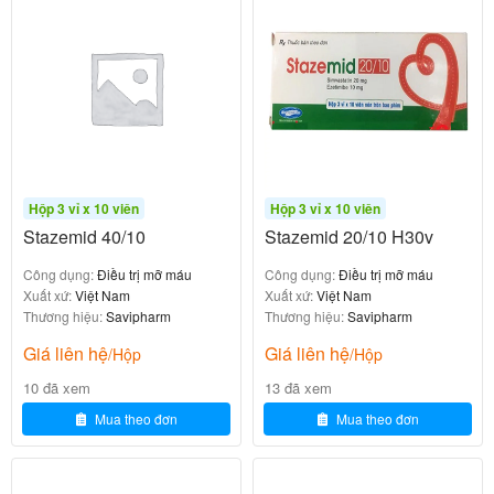
(left
Điều trị tăng huyết áp kèm phì đại thất trái
ventricular hypertrophy – LVH):
Giảm nguy cơ đột quỵ (stroke) ở bệnh nhân
tăng huyết áp có phì đại thất trái.
:
Giảm nguy cơ biến cố tim mạch
Phòng ngừa đột quỵ, nhồi máu cơ tim ở bệnh
nhân tăng huyết áp nguy cơ cao.
Hộp 3 vỉ x 10 viên
Hộp 3 vỉ x 10 viên
Stazemid 40/10
Stazemid 20/10 H30v
Thuốc đặc biệt hữu ích cho bệnh nhân cần liều thấp
HCT để giảm tác dụng phụ (như hạ kali máu) mà vẫn
Công dụng:
Điều trị mỡ máu
Công dụng:
Điều trị mỡ máu
Xuất xứ:
Việt Nam
Xuất xứ:
Việt Nam
đạt hiệu quả hạ áp tốt.
Thương hiệu:
Savipharm
Thương hiệu:
Savipharm
Cơ chế tác dụng của Savi Losartan Plus
Giá liên hệ
Giá liên hệ
/Hộp
/Hộp
HCT 50/12.5
10 đã xem
13 đã xem
Mua theo đơn
Mua theo đơn
: Là chất đối kháng chọn lọc thụ thể
Losartan kali
angiotensin II loại 1 (AT1). Nó ức chế tác dụng co