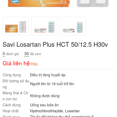
Savi Losartan Plus HCT 50/12.5 H30v
0
30
đánh giá
đã xem
Giá liên hệ
/Hộp
Công dụng
Điều trị tăng huyết áp
Đối tượng sử dụ
Người lớn từ 18 tuổi trở lên
ng
Mang thai & Ch
Không được dùng
o con bú
Cách dùng
Uống sau bữa ăn
Hoạt chất
Hydrochlorothiazide
,
Losartan
Danh mục
Thuốc đối kháng thụ thể angiotensin II