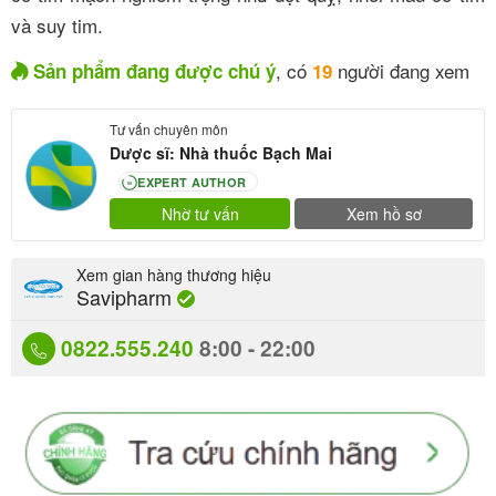
và suy tim.
, có
người đang xem
Sản phẩm đang được chú ý
19
Tư vấn chuyên môn
Dược sĩ: Nhà thuốc Bạch Mai
EXPERT AUTHOR
80
Nhờ tư vấn
Xem hồ sơ
Xem gian hàng thương hiệu
Savipharm
0822.555.240
8:00 - 22:00