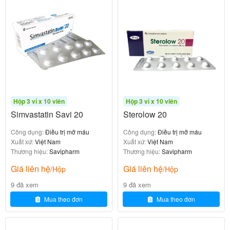
cụ thể có thể thay đổi nhẹ tùy lô).
Thuốc không chứa gluten, phù hợp với một số đối
tượng nhạy cảm.
Công dụng và chỉ định của Savi Losartan
Plus HCT 50/12.5
Hộp 3 vỉ x 10 viên
Hộp 3 vỉ x 10 viên
Theo hướng dẫn từ Nhà thuốc Bạch Mai và các tài
Simvastatin Savi 20
Sterolow 20
liệu y khoa:
Công dụng:
Điều trị mỡ máu
Công dụng:
Điều trị mỡ máu
(hypertension) nguyên
Điều trị tăng huyết áp
Xuất xứ:
Việt Nam
Xuất xứ:
Việt Nam
Thương hiệu:
Savipharm
Thương hiệu:
Savipharm
phát hoặc thứ phát ở người lớn:
Giá liên hệ
Giá liên hệ
Dùng khi tăng huyết áp không kiểm soát tốt
/Hộp
/Hộp
bằng losartan hoặc hydrochlorothiazide đơn
9 đã xem
9 đã xem
độc.
Mua theo đơn
Mua theo đơn
Dùng đơn độc hoặc phối hợp với các thuốc
hạ áp khác (như amlodipine, bisoprolol).