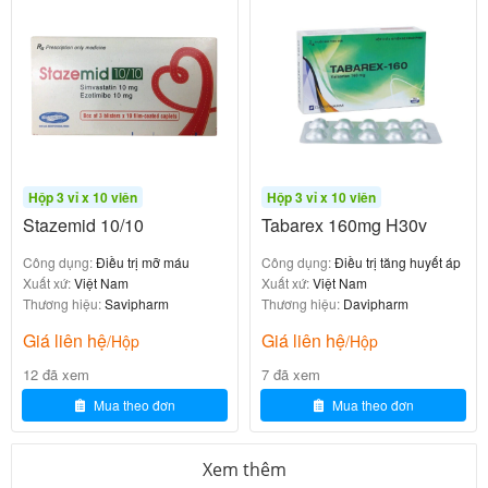
mạch, giữ natri và tăng aldosterone của
angiotensin II → giãn mạch, giảm sức cản ngoại
biên, giảm huyết áp. Đồng thời bảo vệ tim và thận
bằng cách giảm phì đại thất trái và protein niệu.
: Lợi tiểu thiazide, tăng bài
Hydrochlorothiazide
tiết natri và nước ở ống thận xa → giảm thể tích
máu, giảm huyết áp. Lợi tiểu cũng giúp giảm kali
Hộp 3 vỉ x 10 viên
Hộp 3 vỉ x 10 viên
máu nhẹ (bù trừ bởi Losartan có tác dụng giữ kali).
Stazemid 10/10
Tabarex 160mg H30v
Sự kết hợp tạo hiệu quả hiệp đồng: hạ huyết áp trung
Công dụng:
Điều trị mỡ máu
Công dụng:
Điều trị tăng huyết áp
Xuất xứ:
Việt Nam
Xuất xứ:
Việt Nam
bình 15–20 mmHg tâm thu và 8–12 mmHg tâm
Thương hiệu:
Savipharm
Thương hiệu:
Davipharm
trương, tác dụng kéo dài 24 giờ (uống 1 lần/ngày).
Giá liên hệ
Giá liên hệ
/Hộp
/Hộp
Liều dùng Savi Losartan Plus HCT 50/12.5
12 đã xem
7 đã xem
chuẩn theo hướng dẫn
Mua theo đơn
Mua theo đơn
Liều dùng phải do bác sĩ tim mạch chỉ định, điều
Xem thêm
chỉnh dựa trên đáp ứng huyết áp và dung nạp.