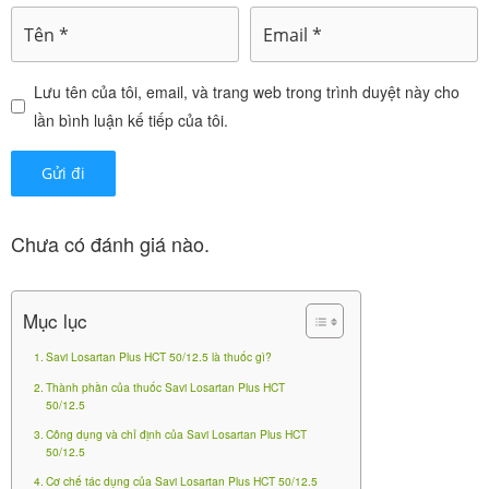
Thuốc được đăng ký lưu hành với số VD-20810-14,
thuộc nhóm thuốc tim mạch kê đơn.
Lưu tên của tôi, email, và trang web trong trình duyệt này cho
Savi Candesartan 4 H30v
lần bình luận kế tiếp của tôi.
0
₫
Chưa có đánh giá nào.
Mỗi viên chứa:
(tương đương losartan
Mục lục
Losartan kali 50mg
45.76mg)
Savi Losartan Plus HCT 50/12.5 là thuốc gì?
Hydrochlorothiazide 12.5mg
Thành phần của thuốc Savi Losartan Plus HCT
50/12.5
Thuốc đóng gói phổ biến: hộp
(tổng 30
3 vỉ x 10 viên
Công dụng và chỉ định của Savi Losartan Plus HCT
50/12.5
viên/hộp), dạng viên nén bao phim dễ uống, thường
Cơ chế tác dụng của Savi Losartan Plus HCT 50/12.5