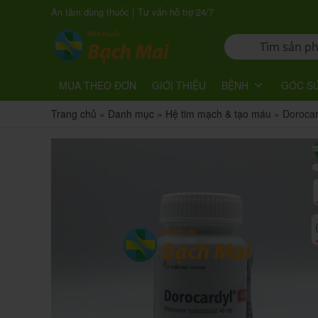
|
An tâm dùng thuốc
Tư vấn hỗ trợ 24/7
MUA THEO ĐƠN
GIỚI THIỆU
BỆNH
GÓC S
Trang chủ
»
Danh mục
»
Hệ tim mạch & tạo máu
»
Doroca