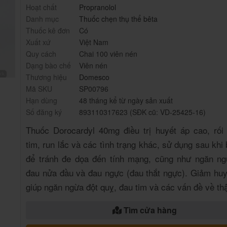
Hoạt chất
Propranolol
Danh mục
Thuốc chẹn thụ thể bêta
Thuốc kê đơn
Có
Xuất xứ
Việt Nam
Quy cách
Chai 100 viên nén
Dạng bào chế
Viên nén
Thương hiệu
Domesco
Mã SKU
SP00796
Hạn dùng
48 tháng kể từ ngày sản xuất
Số đăng ký
893110317623 (SĐK cũ: VD-25425-16)
Thuốc Dorocardyl 40mg điều trị huyết áp cao, rối 
tim, run lắc và các tình trạng khác, sử dụng sau khi 
để tránh đe dọa đến tính mạng, cũng như ngăn n
đau nửa đầu và đau ngực (đau thắt ngực). Giảm huy
giúp ngăn ngừa đột quỵ, đau tim và các vấn đề về th
Tìm cửa hàng