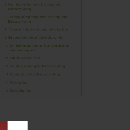
Cảnh báo và thận trọng khi dùng thuốc
Dorocardyl 40mg
Tác dụng không mong muốn khi dùng thuốc
Dorocardyl 40mg
Tương tác thuốc và các dạng tương tác khác
Sử dụng ở phụ nữ có thai và cho con bú
Ảnh hưởng của thuốc tới khả năng lái xe và
vận hành máy móc
Quá liều và cách xử trí
Hạn dùng và bảo quản Dorocardyl 40mg
Nguồn gốc, xuất xứ Dorocardyl 40mg
Dược lực học
Dược động học