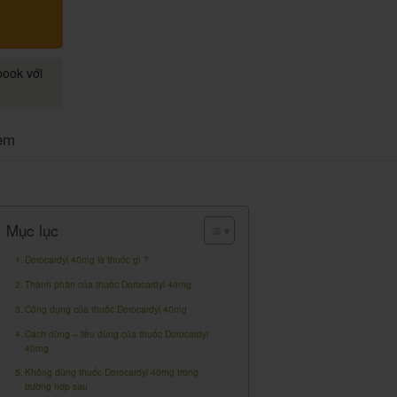
book với
em
Mục lục
Dorocardyl 40mg là thuốc gì ?
Thành phần của thuốc Dorocardyl 40mg
Công dụng của thuốc Dorocardyl 40mg
Cách dùng – liều dùng của thuốc Dorocardyl
40mg
Không dùng thuốc Dorocardyl 40mg trong
trường hợp sau