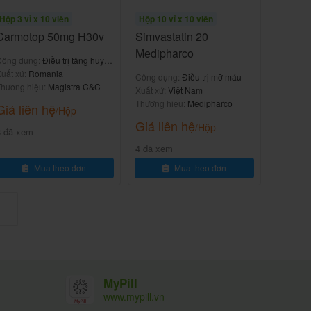
Hộp 3 vỉ x 10 viên
Hộp 10 vỉ x 10 viên
Carmotop 50mg H30v
Simvastatin 20
Medipharco
Công dụng:
Điều trị tăng huyết
áp
uất xứ:
Romania
Công dụng:
Điều trị mỡ máu
hương hiệu:
Magistra C&C
Xuất xứ:
Việt Nam
Thương hiệu:
Medipharco
Giá liên hệ
/Hộp
Giá liên hệ
/Hộp
8 đã xem
4 đã xem
Mua theo đơn
Mua theo đơn
MyPill
www.mypill.vn