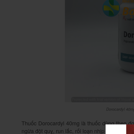
Dorocardyl 40mg
Thuốc Dorocardyl 40mg là thuốc dùng theo đơ
ngừa đột quỵ, run lắc, rối loạn nhịp tim, đau ti