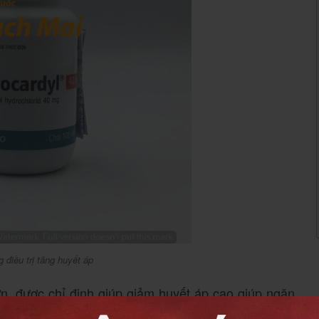
 điều trị tăng huyết áp
n, được chỉ định giúp giảm huyết áp cao giúp ngăn
m và vấn đề về thận.