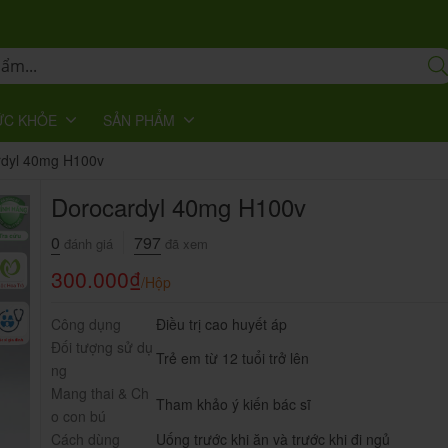
ỨC KHỎE
SẢN PHẨM
rdyl 40mg H100v
Dorocardyl 40mg H100v
0
797
đánh giá
đã xem
300.000
₫
/Hộp
Công dụng
Điều trị cao huyết áp
Đối tượng sử dụ
Trẻ em từ 12 tuổi trở lên
ng
Mang thai & Ch
Tham khảo ý kiến bác sĩ
o con bú
Cách dùng
Uống trước khi ăn và trước khi đi ngủ