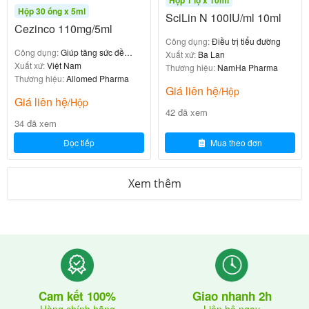
Hộp 30 ống x 5ml
SciLin N 100IU/ml 10ml
Chống chỉ định của Zinc-Kid Inmed
Cezinco 110mg/5ml
Công dụng:
Điều trị tiểu đường
3g
Công dụng:
Giúp tăng sức đề
Xuất xứ:
Ba Lan
kháng
Xuất xứ:
Việt Nam
Thương hiệu:
NamHa Pharma
Thương hiệu:
Allomed Pharma
Giá liên hệ
/Hộp
ZinDcal 120ml
Giá liên hệ
/Hộp
42 đã xem
0
₫
34 đã xem
Đọc tiếp
Mua theo đơn
Xem thêm
Zinc-Kid Inmed 3g
trong
không được sử dụng
trường hợp sau:
Chống chỉ định
Giải thích
(dị ứng) với Kẽm glucona
Nguy cơ p
Quá mẫn
Giao nhanh 2h
Cam kết 100%
hản ứng dị
t hoặc bất kỳ thành phần nào của t
Liên hệ ngay