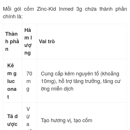
Mỗi gói cốm Zinc-Kid Inmed 3g chứa thành phần
chính là:
Hà
Thàn
m l
h phầ
Vai trò
ượ
n
ng
Kẽ
m g
70
Cung cấp kẽm nguyên tố (khoảng
m
10mg), hỗ trợ tăng trưởng, tăng cư
luc
g
ờng miễn dịch
ona
t
V
Tá d
ừ
Tạo hương vị, tạo cốm
a
ược