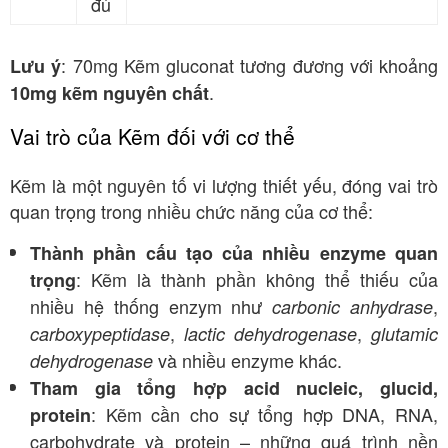
đủ
: 70mg Kẽm gluconat tương đương với khoảng
Lưu ý
.
10mg kẽm nguyên chất
Vai trò của Kẽm đối với cơ thể
Kẽm là một nguyên tố vi lượng thiết yếu, đóng vai trò
quan trọng trong nhiều chức năng của cơ thể
:
Thành phần cấu tạo của nhiều enzyme quan
: Kẽm là thành phần không thể thiếu của
trọng
nhiều hệ thống enzym như
,
carbonic anhydrase
,
,
carboxypeptidase
lactic dehydrogenase
glutamic
và nhiều enzyme khác
.
dehydrogenase
Tham gia tổng hợp acid nucleic, glucid,
: Kẽm cần cho sự tổng hợp DNA, RNA,
protein
carbohydrate và protein – những quá trình nền