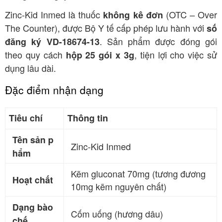
Zinc-Kid Inmed là thuốc
(OTC – Over
không kê đơn
The Counter), được Bộ Y tế cấp phép lưu hành với
số
. Sản phẩm được đóng gói
đăng ký VD-18674-13
theo quy cách
, tiện lợi cho việc sử
hộp 25 gói x 3g
dụng lâu dài
.
Đặc điểm nhận dạng
Tiêu chí
Thông tin
Tên sản p
Zinc-Kid Inmed
hẩm
Kẽm gluconat 70mg (tương đương
Hoạt chất
10mg kẽm nguyên chất)
Dạng bào
Cốm uống (hương dâu)
chế