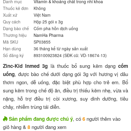
Danh mục
Vitamin & khoáng chất trong nhi khoa
Thuốc kê đơn
Không
Xuất xứ
Việt Nam
Quy cách
Hộp 25 gói x 3g
Dạng bào chế
Cốm pha hỗn dịch uống
Thương hiệu
NamHa Pharma
Mã SKU
SP03855
Hạn dùng
36 tháng kể từ ngày sản xuất
Số đăng ký
893100923824 (SĐK cũ: VD-18674-13)
là thuốc bổ sung kẽm dạng
Zinc-Kid Inmed 3g
cốm
, được bào chế dưới dạng gói 3g với hương vị dâu
uống
thơm ngon, dễ uống, đặc biệt phù hợp cho trẻ em. Bổ
sung kẽm trong chế độ ăn, điều trị thiếu kẽm nhẹ, vừa và
nặng, hỗ trợ điều trị còi xương, suy dinh dưỡng, tiêu
chảy, nhiễm trùng tái diễn
.
, có
người thêm vào
Sản phẩm đang được chú ý
6
giỏ hàng &
người đang xem
8