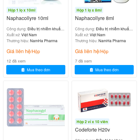
Hộp 1 lọ x 10ml
Hộp 1 lọ x 8ml
Người lớn (bổ sun
½ đến 2 viên/ngày tùy trư
Naphacollyre 10ml
Naphacollyre 8ml
ờng hợp
g dinh dưỡng)
Công dụng:
Điều trị nhiễm khuẩn
Công dụng:
Điều trị nhiễm khuẩn
Người lớn (điều tr
1-2 viên/lần x 3 lần/ngày t
ở mắt
Xuất xứ:
Việt Nam
ở mắt
Xuất xứ:
Việt Nam
ùy mức độ thiếu hụt
Thương hiệu:
NamHa Pharma
Thương hiệu:
NamHa Pharma
ị)
Giá liên hệ
Giá liên hệ
/Hộp
/Hộp
: Liều dùng trên chỉ mang tính chất
Lưu ý quan trọng
12 đã xem
7 đã xem
tham khảo. Liều dùng cụ thể tùy thuộc vào thể trạng,
Mua theo đơn
Mua theo đơn
độ tuổi và mức độ thiếu hụt kẽm của từng người. Để
có liều dùng phù hợp, bạn cần
tham khảo ý kiến bác
.
sĩ hoặc dược sĩ
Xử lý khi quên liều
Hộp 2 vỉ x 10 viên
Nếu quên một liều
:
Codeforte H20v
Uống ngay khi nhớ ra nếu thời gian quên chưa lâu