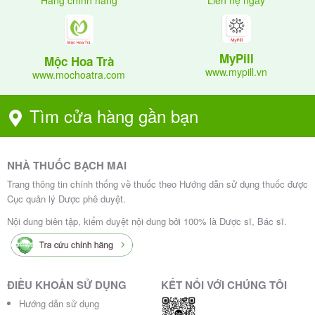
Hàng chính hãng
ứng
huốc
MyPill
Mộc Hoa Trà
www.mypill.vn
Tác dụng phụ của Zinc-Kid Inmed 3g
www.mochoatra.com
Tìm cửa hàng gần bạn
Zinc-Kid Inmed 3g thường được
khi sử
dung nạp tốt
dụng đúng liều lượng. Tác dụng phụ hiếm khi xảy ra.
Tác dụng phụ có thể gặp
NHÀ THUỐC BẠCH MAI
Trang thông tin chính thống về thuốc theo Hướng dẫn sử dụng thuốc được
: Có thể xảy ra ở một số
Cục quản lý Dược phê duyệt.
Rối loạn tiêu hóa nhẹ
người khi bắt đầu sử dụng
Nội dung biên tập, kiểm duyệt nội dung bởi 100% là Dược sĩ, Bác sĩ.
: Hiếm gặp ở người mẫn cảm với
Phản ứng dị ứng
thành phần của thuốc
ĐIỀU KHOẢN SỬ DỤNG
KẾT NỐI VỚI CHÚNG TÔI
Lưu ý về tác dụng phụ
Hướng dẫn sử dụng