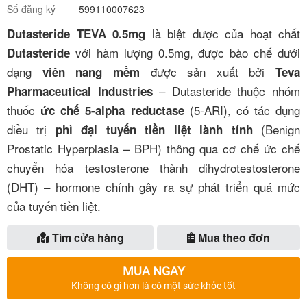
Số đăng ký
599110007623
là biệt dược của hoạt chất
Dutasteride TEVA 0.5mg
với hàm lượng 0.5mg, được bào chế dưới
Dutasteride
dạng
được sản xuất bởi
viên nang mềm
Teva
–
Dutasteride thuộc nhóm
Pharmaceutical Industries
thuốc
(5-ARI), có tác dụng
ức chế 5-alpha reductase
điều trị
(Benign
phì đại tuyến tiền liệt lành tính
Prostatic Hyperplasia – BPH) thông qua cơ chế ức chế
chuyển hóa testosterone thành dihydrotestosterone
(DHT) – hormone chính gây ra sự phát triển quá mức
của tuyến tiền liệt.
Tìm cửa hàng
Mua theo đơn
MUA NGAY
Không có gì hơn là có một sức khỏe tốt