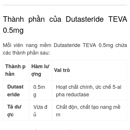
Thành phần của Dutasteride TEVA
0.5mg
Mỗi viên nang mềm Dutasteride TEVA 0.5mg chứa
các thành phần sau:
Thành p
Hàm lư
Vai trò
hần
ợng
Dutast
0.5m
Hoạt chất chính, ức chế 5-al
g
pha reductase
eride
Tá dư
Vừa đ
Chất độn, chất tạo nang mề
ủ
m
ợc