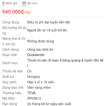
0
35
đánh giá
đã xem
540.000
₫
/Hộp
Công dụng
Điều trị phì đại tuyến tiền liệt
Đối tượng sử dụ
Người lớn từ 18 tuổi trở lên
ng
Mang thai & Ch
Không được dùng
o con bú
Cách dùng
Uống sau bữa ăn
Hoạt chất
Dutasteride
Thuốc trị các rối loạn ở bàng quang & tuyến tiền liệ
Danh mục
t
Thuốc kê đơn
Có
Xuất xứ
Hungary
Quy cách
Hộp 3 vỉ x 10 viên
Dạng bào chế
Viên nang mềm
Thương hiệu
TEVA
Mã SKU
SP03813
Hạn dùng
24 tháng kể từ ngày sản xuất