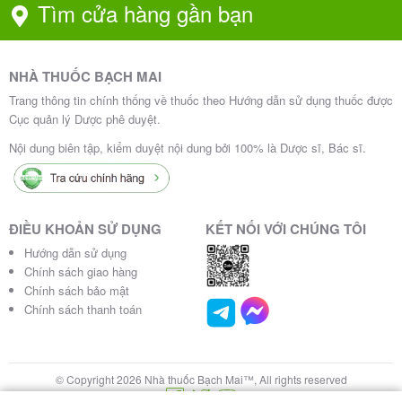
Nguy cơ gây sảy
Tìm cửa hàng gần bạn
(đặc biệt là phụ nữ
Phụ nữ
thai, dị dạng cơ q
có thai)
uan sinh dục của
thai nhi nam
NHÀ THUỐC BẠCH MAI
Trang thông tin chính thống về thuốc theo Hướng dẫn sử dụng thuốc được
Chưa xác định tín
Cục quản lý Dược phê duyệt.
Trẻ em và thanh thiếu niê
h an toàn và hiệu
n
Nội dung biên tập, kiểm duyệt nội dung bởi 100% là Dược sĩ, Bác sĩ.
quả
Nguy cơ tích lũy t
Suy gan nặng
huốc
ĐIỀU KHOẢN SỬ DỤNG
KẾT NỐI VỚI CHÚNG TÔI
Hướng dẫn sử dụng
Chính sách giao hàng
Chính sách bảo mật
Tác dụng phụ của Dutasteride TEVA
Chính sách thanh toán
0.5mg
© Copyright 2026 Nhà thuốc Bạch Mai™, All rights reserved
Như bất kỳ thuốc nào, Dutasteride TEVA 0.5mg có