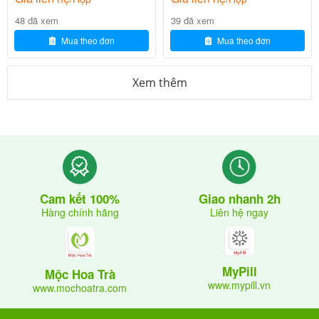
TEVA 0.5mg
48 đã xem
39 đã xem
Mua theo đơn
Mua theo đơn
Glucovance 500mg/2.5mg
Xem thêm
H30v
0
₫
Dutasteride TEVA 0.5mg
không được sử dụng
trong các trường hợp sau:
Giao nhanh 2h
Cam kết 100%
Chống chỉ định
Giải thích
Liên hệ ngay
Hàng chính hãng
với Dutasteride, các
Dị ứng
Nguy cơ phản ứn
chất ức chế 5-alpha reducta
MyPill
g dị ứng
se khác hoặc bất kỳ tá dược
Mộc Hoa Trà
www.mypill.vn
www.mochoatra.com
nào của thuốc