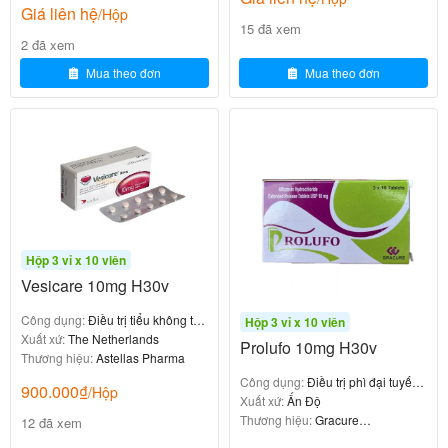
Giá liên hệ
có thể đánh giá một cách khách quan liệu có đạt
/Hộp
15 đã xem
được đáp ứng điều trị mong muốn hay không
2 đã xem
: Sau 6 tháng, nên kiểm tra định
Theo dõi lâu dài
Mua theo đơn
Mua theo đơn
kỳ
một lần
6-12 tháng
Điều chỉnh liều theo đối tượng
Đối t
ượn
Khuyến cáo
g
Hộp 3 vỉ x 10 viên
Vesicare 10mg H30v
Su
Công dụng:
Điều trị tiểu không tự
Hộp 3 vỉ x 10 viên
Không cần điều chỉnh liều
y th
chủ
Xuất xứ:
The Netherlands
Prolufo 10mg H30v
ận
Thương hiệu:
Astellas Pharma
Công dụng:
Điều trị phì đại tuyến
900.000
₫
/Hộp
Su
Chưa có nghiên cứu đầy đủ; thận trọng ở
tiền liệt lành tính
Xuất xứ:
Ấn Độ
Thương hiệu:
Gracure
12 đã xem
bệnh nhân bệnh gan do Dutasteride được
y g
Pharmaceuticals