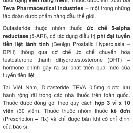
viên nang mềm
– một trong những
Teva Pharmaceutical Industries
tập đoàn dược phẩm hàng đầu thế giới.
Dutasteride thuộc nhóm thuốc
ức chế 5-alpha
(5-ARI), có tác dụng điều trị
reductase
phì đại tuyến
(Benign Prostatic Hyperplasia –
tiền liệt lành tính
BPH) thông qua cơ chế ức chế chuyển hóa
testosterone thành dihydrotestosterone (DHT) –
hormone chính gây ra sự phát triển quá mức của
tuyến tiền liệt.
Tại Việt Nam, Dutasteride TEVA 0.5mg được lưu
hành rộng rãi trong các nhà thuốc trên toàn quốc.
Thuốc được đóng gói theo quy cách
hộp 3 vỉ x 10
(30 viên).
Thuốc thuộc nhóm thuốc
viên
kê đơn
(Prescription – Rx) và chỉ được bán khi có chỉ định
của bác sĩ.