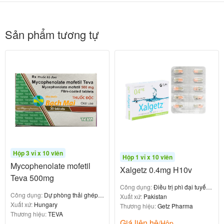
:
Đường dùng
Đường uống
: Có thể dùng
Thời điểm
trong hoặc ngoài bữa
Sản phẩm tương tự
ăn
:
cùng với nước.
Cách uống
Nuốt nguyên viên
Không được nghiền, nhai hoặc mở nang thuốc
Phối hợp với Tamsulosin
Khi phối hợp với Tamsulosin (thuốc chẹn alpha), liều
dùng khuyến cáo là:
, uống
Dutasteride 0.5mg + Tamsulosin 0.4mg
Hộp 3 vỉ x 10 viên
Hộp 1 vỉ x 10 viên
một lần mỗi ngày
Mycophenolate mofetil
Xalgetz 0.4mg H10v
Teva 500mg
Công dụng:
Điều trị phì đại tuyến
Thời gian điều trị
Công dụng:
Dự phòng thải ghép
tiền liệt
Xuất xứ:
Pakistan
cấp tính
Xuất xứ:
Hungary
Thương hiệu:
Getz Pharma
Thương hiệu:
TEVA
: Cần điều trị ít nhất
để
Đánh giá hiệu quả
6 tháng
Giá liên hệ
/Hộp