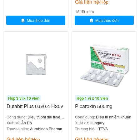
chuyển hóa rộng rãi tại gan
Giá liên hệ
an
/Hộp
18 đã xem
Ng
Mua theo đơn
Mua theo đơn
ười
Không cần điều chỉnh liều đặc biệt
cao
tuổ
i
Xử lý khi quên liều
Nếu quên uống một liều, hãy
.
uống ngay khi nhớ ra
Nếu gần đến thời điểm dùng liều tiếp theo, hãy
bỏ
Hộp 3 vỉ x 10 viên
Hộp 1 vỉ x 10 viên
và tiếp tục lịch trình bình thường.
qua liều đã quên
Dutabit Plus 0.5/0.4 H30v
Picaroxin 500mg
để bù cho liều đã quên.
Không uống gấp đôi liều
Công dụng:
Điều trị phì đại tuyến
Công dụng:
Điều trị nhiễm khuẩn
tiền liệt lành tính
Xuất xứ:
Ấn Độ
Xuất xứ:
Hungary
Thương hiệu:
Aurobindo Pharma
Thương hiệu:
TEVA
Chống chỉ định của Dutasteride
Giá liên hệ
Giá liên hệ
/Hộp
/Hộp