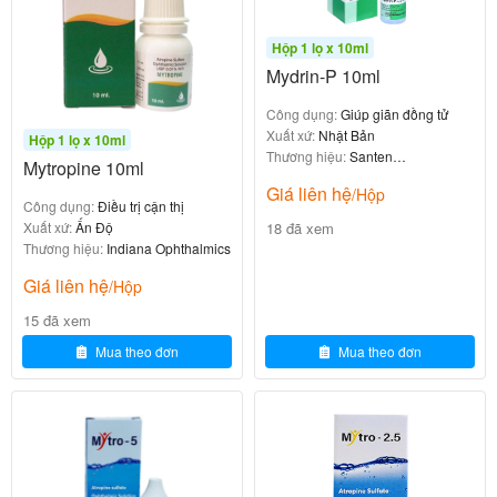
0
₫
Hộp 1 lọ x 10ml
Mydrin-P 10ml
Công dụng:
Giúp giãn đồng tử
Xuất xứ:
Nhật Bản
Hộp 1 lọ x 10ml
Mytropine 5ml được chỉ định trong các trường hợp
Thương hiệu:
Santen
Mytropine 10ml
sau:
Pharmaceutical
Giá liên hệ
/Hộp
Công dụng:
Điều trị cận thị
Kiểm soát sự tiến triển của bệnh cận thị
18 đã xem
Xuất xứ:
Ấn Độ
các trường hợp
Kiểm tra và đánh giá
cận thị giả
Thương hiệu:
Indiana Ophthalmics
do điều tiết quá mức
Giảm mỏi mắt
Giá liên hệ
/Hộp
15 đã xem
6. Đối tượng sử dụng
Mua theo đơn
Mua theo đơn
Mytropine 5ml phù hợp cho các đối tượng sau:
mắc cận thị và có tiến
Trẻ em từ 6 tuổi trở lên
triển cận thị