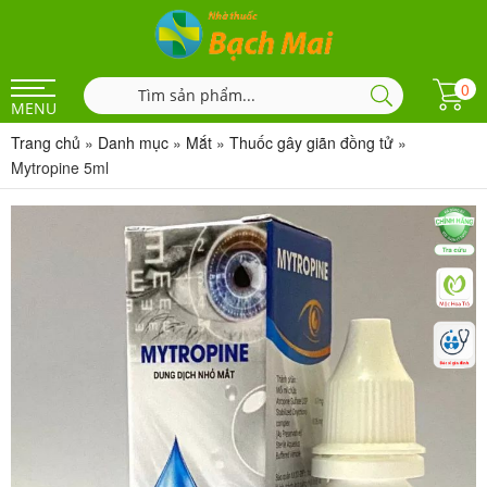
0
MENU
Trang chủ
»
Danh mục
»
Mắt
»
Thuốc gây giãn đồng tử
»
Mytropine 5ml