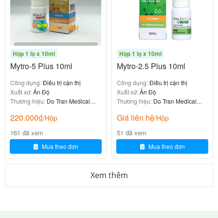
không quá quan trọng
7.2. Thời gian điều trị
để bác sĩ đánh giá được
Sử dụng ít nhất 6 tháng
Hộp 1 lọ x 10ml
Hộp 1 lọ x 10ml
hiệu quả
Mytro-5 Plus 10ml
Mytro-2.5 Plus 10ml
sau đó có thể
Tiếp tục sử dụng cho đến 2 năm
Công dụng:
Điều trị cận thị
Công dụng:
Điều trị cận thị
ngừng điều trị
Xuất xứ:
Ấn Độ
Xuất xứ:
Ấn Độ
Thương hiệu:
Do Tran Medical
Thương hiệu:
Do Tran Medical
Nếu cận thị
sau khi ngừng, người bệnh
tăng trở lại
Device
Device
sẽ
như trên
lặp lại liệu trình
220.000
₫
Giá liên hệ
/Hộp
/Hộp
161 đã xem
51 đã xem
7.3. Cách dùng đúng cách
Mua theo đơn
Mua theo đơn
Để đảm bảo hiệu quả và an toàn khi sử dụng
Xem thêm
Mytropine 5ml, cần tuân thủ các bước sau:
trước khi nhỏ mắt
Rửa tay sạch
(nếu có) trước khi nhỏ
Tháo kính sát tròng