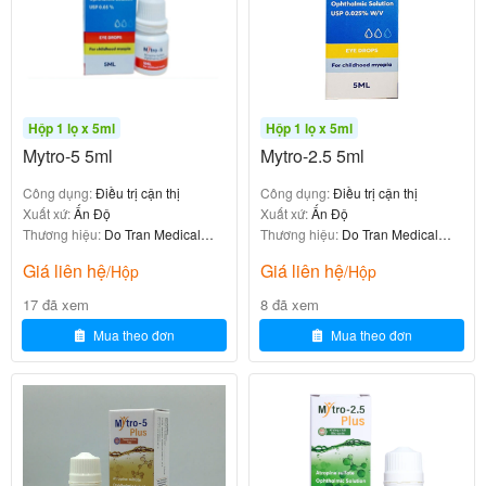
mắc cận thị và có tiến triển cận thị
Người lớn
: Trẻ em dưới 6 tuổi
Lưu ý
chưa có nghiên cứu
. Thuốc chống chỉ định với trẻ sơ
đánh giá đầy đủ
Hộp 1 lọ x 5ml
Hộp 1 lọ x 5ml
sinh dưới 3 tháng tuổi
.
Mytro-5 5ml
Mytro-2.5 5ml
7. Liều dùng và cách dùng
Công dụng:
Điều trị cận thị
Công dụng:
Điều trị cận thị
Xuất xứ:
Ấn Độ
Xuất xứ:
Ấn Độ
Thương hiệu:
Do Tran Medical
Thương hiệu:
Do Tran Medical
7.1. Liều dùng thông thường
Device
Device
Giá liên hệ
Giá liên hệ
/Hộp
/Hộp
17 đã xem
8 đã xem
: Mỗi ngày nhỏ vào
Liều dùng
mỗi mắt 1 đến 2
Mua theo đơn
Mua theo đơn
trước khi đi ngủ
giọt
: Nên sử dụng thuốc vào
Thời điểm
buổi tối trước
để giúp mắt thư giãn và hạn chế các
khi đi ngủ
tác dụng không mong muốn
Các nghiên cứu cho thấy thời gian nhỏ thuốc