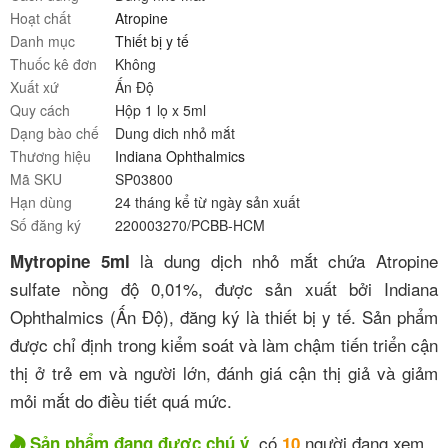
Hoạt chất
Atropine
Danh mục
Thiết bị y tế
Thuốc kê đơn
Không
Xuất xứ
Ấn Độ
Quy cách
Hộp 1 lọ x 5ml
Dạng bào chế
Dung dich nhỏ mắt
Thương hiệu
Indiana Ophthalmics
Mã SKU
SP03800
Hạn dùng
24 tháng kể từ ngày sản xuất
Số đăng ký
220003270/PCBB-HCM
là dung dịch nhỏ mắt chứa Atropine
Mytropine 5ml
sulfate nồng độ 0,01%, được sản xuất bởi Indiana
Ophthalmics (Ấn Độ), đăng ký là thiết bị y tế. Sản phẩm
được chỉ định trong kiểm soát và làm chậm tiến triển cận
thị ở trẻ em và người lớn, đánh giá cận thị giả và giảm
mỏi mắt do điều tiết quá mức.
, có
người đang xem
Sản phẩm đang được chú ý
10