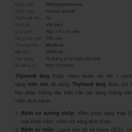
Hoạt chất
Methylprednisolone
Danh mục
Hormon steroid
Thuốc kê đơn
Có
Xuất xứ
Việt Nam
Quy cách
Hộp 3 vỉ x 10 viên
Dạng bào chế
Viên nén
Thương hiệu
Medibros
Mã SKU
SP03258
Hạn dùng
36 tháng kể từ ngày sản xuất
Số đăng ký
893110729124
thuộc nhóm thuốc nội tiết – cortic
Thylmedi 8mg
dạng
dễ uống,
được chỉ đ
viên nén
Thylmedi 8mg
liệu pháp không đặc hiệu cần tác dụng kháng vi
miễn dịch mạnh:
: Viêm khớp dạng thấp (R
Bệnh cơ xương khớp
hóa khớp viêm, viêm cột sống dính khớp.
: Lupus ban đỏ hệ thống (SLE), v
Bệnh tự miễn