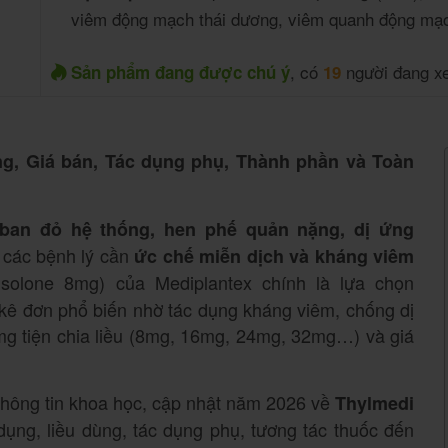
viêm động mạch thái dương, viêm quanh động mạc
, có
người đang x
Sản phẩm đang được chú ý
19
g, Giá bán, Tác dụng phụ, Thành phần và Toàn
 ban đỏ hệ thống, hen phế quản nặng, dị ứng
các bệnh lý cần
ức chế miễn dịch và kháng viêm
isolone 8mg) của Mediplantex chính là lựa chọn
ĩ kê đơn phổ biến nhờ tác dụng kháng viêm, chống dị
mg tiện chia liều (8mg, 16mg, 24mg, 32mg…) và giá
 thông tin khoa học, cập nhật năm 2026 về
Thylmedi
ụng, liều dùng, tác dụng phụ, tương tác thuốc đến