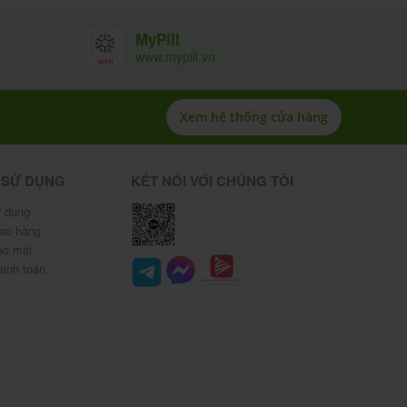
MyPill
www.mypill.vn
Xem hệ thống cửa hàng
 SỬ DỤNG
KẾT NỐI VỚI CHÚNG TÔI
 dụng
iao hàng
ảo mật
hanh toán