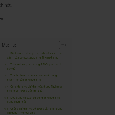
h nốt.
em
Mục lục
1. Bệnh viêm – dị ứng – tự miễn và vai trò “cứu
cánh” của corticosteroid như Thylmedi 8mg
2. Thylmedi 8mg là thuốc gì? Thông tin cơ bản
đầy đủ
3. Thành phần chi tiết và cơ chế tác dụng
mạnh mẽ của Thylmedi 8mg
4. Công dụng và chỉ định của thuốc Thylmedi
8mg theo hướng dẫn Bộ Y tế
5. Liều dùng và cách sử dụng Thylmedi 8mg
đúng cách nhất
6. Chống chỉ định và đối tượng cần thận trọng
khi dùng Thylmedi 8mg