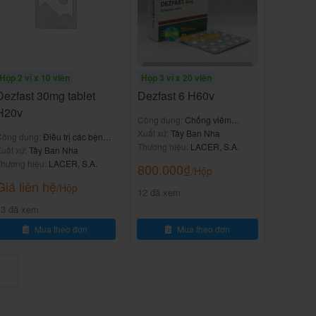
Hộp 2 vỉ x 10 viên
Hộp 3 vỉ x 20 viên
Dezfast 30mg tablet
Dezfast 6 H60v
H20v
Công dụng:
Chống viêm
xương khớp
Xuất xứ:
Tây Ban Nha
Công dụng:
Điều trị các bệnh
Thương hiệu:
LACER, S.A.
ý viêm nặng
uất xứ:
Tây Ban Nha
hương hiệu:
LACER, S.A.
800.000
₫
/Hộp
Giá liên hệ
/Hộp
12 đã xem
13 đã xem
Mua theo đơn
Mua theo đơn