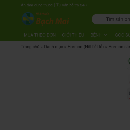
|
An tâm dùng thuốc
Tư vấn hỗ trợ 24/7
MUA THEO ĐƠN
GIỚI THIỆU
BỆNH
GÓC S
Trang chủ
»
Danh mục
»
Hormon (Nội tiết tố)
»
Hormon ste