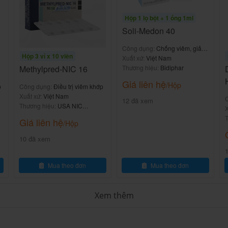
viên nén
Hộp 1 lọ bột + 1 ống 1ml
Soli-Medon 40
 ương Mediplantex (Hà Nội, Việt Nam).
Công dụng:
Chống viêm, giảm
Hộp 3 vỉ x 10 viên
miễn dịch
Xuất xứ:
Việt Nam
ung ương Mediplantex.
Thương hiệu:
Bidiphar
Methylpred-NIC 16
Giá liên hệ
/Hộp
p
Công dụng:
Điều trị viêm khớp
Xuất xứ:
Việt Nam
12 đã xem
viên).
Thương hiệu:
USA NIC
l
X
Pharma
T
Giá liên hệ
/Hộp
).
10 đã xem
h xác, viên 8mg tiện lợi chia liều (dễ cắt đôi nếu
Mua theo đơn
Mua theo đơn
Methylprednisolone, hiệu quả tương đương các biệt
Xem thêm
 dụng mạnh mẽ của Thylmedi 8mg