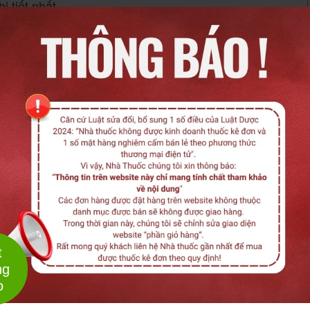
 tiết nhất.
. Bài viết
ê đơn, thuộc nhóm corticosteroid mạnh
trước khi sử dụng và
i tham khảo ý kiến bác sĩ
m thêm
g nghiêm trọng (loãng xương, suy thượng thận, tăng
Báo cáo nội dung không chính xác
-
Miễn trừ trách nhiệm
ai trò “cứu cánh” của corticosteroid như
g nặng, viêm loét đại tràng… là những bệnh lý viêm
 thống kê Bộ Y tế và Bệnh viện Bạch Mai (cập nhật
 miễn và viêm mạn tính, trong đó nhiều trường hợp
ơn cấp và ngăn biến chứng (biến dạng khớp, suy hô
t
ng
ipine 5mg Tablets H28v
o
ipine 5mg Tablets: Công dụng, Liều dùng,...