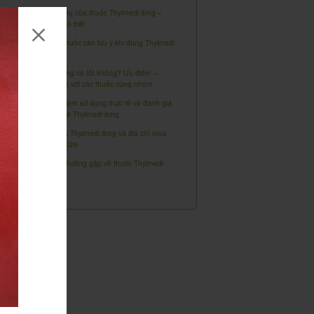
7. Tác dụng phụ của thuốc Thylmedi 8mg –
Những điều cần biết
8. Tương tác thuốc cần lưu ý khi dùng Thylmedi
8mg
9. Thylmedi 8mg có tốt không? Ưu điểm –
Nhược điểm so với các thuốc cùng nhóm
10. Kinh nghiệm sử dụng thực tế và đánh giá
người dùng về Thylmedi 8mg
11. Giá thuốc Thylmedi 8mg và địa chỉ mua
uy tín năm 2026
12. Câu hỏi thường gặp về thuốc Thylmedi
8mg (FAQ)
Kết luận