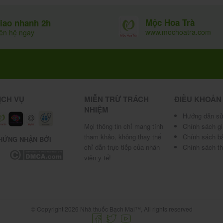
Mộc Hoa Trà
iao nhanh 2h
www.mochoatra.com
iên hệ ngay
magnesium stearate, talc và các tá dược khác vừa đủ
p (dẫn xuất 6-alpha-methyl của prednisolone).
ỊCH VỤ
MIỄN TRỪ TRÁCH
ĐIỀU KHOẢN
NHIỆM
Hướng dẫn sử
 giảm prostaglandin, leukotriene; ổn định màng
Mọi thông tin chỉ mang tính
Chính sách g
n; ức chế di chuyển bạch cầu đa nhân và đại thực
tham khảo, không thay thế
Chính sách b
HỨNG NHẬN BỞI
chỉ dẫn trực tiếp của nhân
Chính sách t
, serotonin từ dưỡng bào; ức chế phản ứng quá mẫn
viên y tế!
 tính lympho T, B; giảm sản xuất kháng thể; ức chế
esis), dị hóa protein, phân giải lipid, giữ natri nhẹ
© Copyright 2026 Nhà thuốc Bạch Mai™, All rights reserved