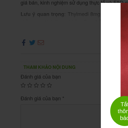
giá bán, kinh nghiệm sử dụng thực tế và FAQ chi
: Thylmedi 8mg là
Lưu ý quan trọng
thuốc k
chỉ mang tính tham khảo. Bạn
bắt buộc phả
Xe
để tránh biến chứn
không tự ý dùng dài ngày
đường huyết, nhiễm trùng…).
1. Bệnh viêm – dị ứng – tự miễn và v
Thylmedi 8mg
THAM KHẢO NỘI DUNG
Viêm khớp dạng thấp, lupus, hen suyễn, dị ứn
Đánh giá của bạn
– miễn dịch đang gia tăng tại Việt Nam. Theo
2025), hàng triệu người Việt mắc các bệnh tự
cần can thiệp corticosteroid để kiểm soát c
Đánh giá của bạn
*
hấp, tổn thương thận…).
Tắ
thô
Telmisartan 80mg and Amlod
bá
Thuốc Telmisartan 80mg and Amlod