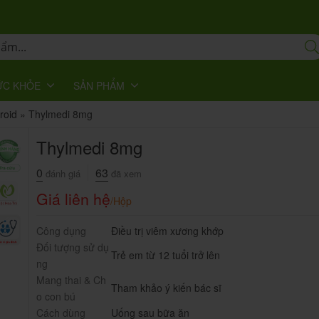
ỨC KHỎE
SẢN PHẨM
roid
»
Thylmedi 8mg
Thylmedi 8mg
0
63
đánh giá
đã xem
Giá liên hệ
/Hộp
Công dụng
Điều trị viêm xương khớp
Đối tượng sử dụ
Trẻ em từ 12 tuổi trở lên
ng
Mang thai & Ch
Tham khảo ý kiến bác sĩ
o con bú
Cách dùng
Uống sau bữa ăn