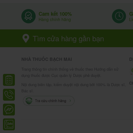
Mỗi viên Thylmedi 8mg chứa:
: Methylprednisolone 8mg.
G
Cam kết 100%
Hoạt chất chính
L
Hàng chính hãng
: Lactose, tinh bột ngô, povidone, 
Tá dược
1 viên.
Tìm cửa hàng gần bạn
là glucocorticoid tổng hợ
Methylprednisolone
:
Cơ chế tác dụng chi tiết
NHÀ THUỐC BẠCH MAI
D
Trang thông tin chính thống về thuốc theo Hướng dẫn sử
: Ức chế phospholipase A2 →
Kháng viêm
dụng thuốc được Cục quản lý Dược phê duyệt.
lysosome, giảm giải phóng enzyme thủy phâ
C
Nội dung biên tập, kiểm duyệt nội dung bởi 100% là Dược sĩ,
bào đến vị trí viêm.
Bác sĩ.
: Giảm giải phóng histamine
Chống dị ứng
loại I, III, IV.
: Giảm số lượng và hoạt
Ức chế miễn dịch
cytokine (IL-1, IL-2, TNF-α…).
: Tăng đường huyết (gluconeogen
Chuyển hóa