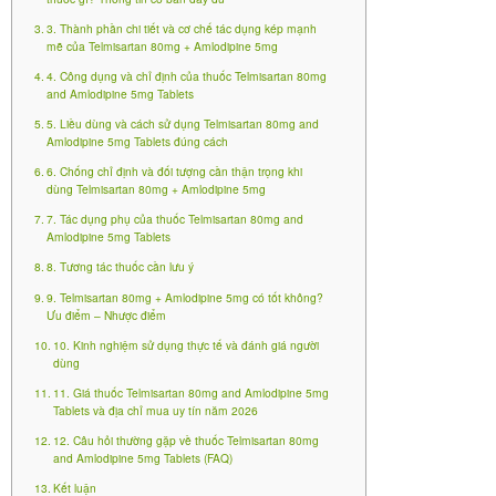
cản mạch máu.
3. Thành phần chi tiết và cơ chế tác dụng kép mạnh
mẽ của Telmisartan 80mg + Amlodipine 5mg
Thuốc generic
Telmisartan 80mg and Amlodipine
4. Công dụng và chỉ định của thuốc Telmisartan 80mg
(VN-23191-22) của Evertogen Life
and Amlodipine 5mg Tablets
5mg Tablets
Sciences Limited (Ấn Độ) – sản xuất theo GMP, phân
5. Liều dùng và cách sử dụng Telmisartan 80mg and
Amlodipine 5mg Tablets đúng cách
phối tại Việt Nam – là lựa chọn tiết kiệm, chất lượng
6. Chống chỉ định và đối tượng cần thận trọng khi
cao thay thế biệt dược gốc
Twynsta 80/5mg
dùng Telmisartan 80mg + Amlodipine 5mg
(Boehringer Ingelheim). Hiệu quả tương đương, giá
7. Tác dụng phụ của thuốc Telmisartan 80mg and
Amlodipine 5mg Tablets
chỉ bằng 1/3-1/2, giúp hàng triệu bệnh nhân Việt dễ
8. Tương tác thuốc cần lưu ý
tiếp cận.
9. Telmisartan 80mg + Amlodipine 5mg có tốt không?
Ưu điểm – Nhược điểm
10. Kinh nghiệm sử dụng thực tế và đánh giá người
dùng
11. Giá thuốc Telmisartan 80mg and Amlodipine 5mg
Tablets và địa chỉ mua uy tín năm 2026
12. Câu hỏi thường gặp về thuốc Telmisartan 80mg
and Amlodipine 5mg Tablets (FAQ)
Kết luận