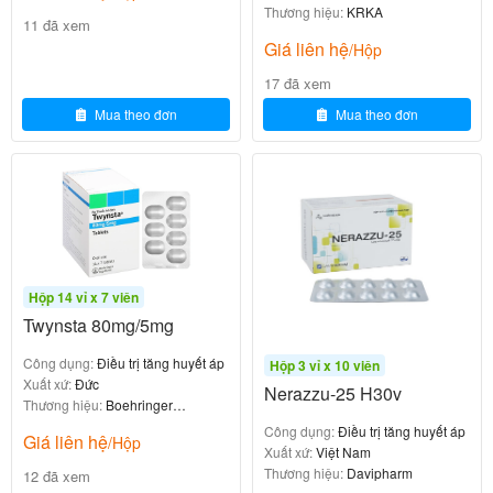
các nghiên cứu.
Thương hiệu:
KRKA
11 đã xem
Giá liên hệ
/Hộp
3. Thành phần chi tiết và cơ chế tác dụng
17 đã xem
kép mạnh mẽ của Telmisartan 80mg +
Mua theo đơn
Mua theo đơn
Amlodipine 5mg
Mỗi viên chứa:
: Hoạt chất chính thuộc nhóm
Telmisartan 80mg
Angiotensin II Receptor Blocker (ARB).
(tương đương Amlodipine
Amlodipine 5mg
Hộp 14 vỉ x 7 viên
besilate 6,935mg): Thuốc chẹn kênh canxi loại
Twynsta 80mg/5mg
dihydropyridine.
Công dụng:
Điều trị tăng huyết áp
Hộp 3 vỉ x 10 viên
: Mannitol, microcrystalline cellulose,
Tá dược
Xuất xứ:
Đức
Nerazzu-25 H30v
sodium hydroxide, povidone, crospovidone,
Thương hiệu:
Boehringer
Ingelheim
magnesium stearate và các tá dược khác vừa đủ 1
Công dụng:
Điều trị tăng huyết áp
Giá liên hệ
/Hộp
Xuất xứ:
Việt Nam
viên (không chứa lactose ở một số lô).
Thương hiệu:
Davipharm
12 đã xem