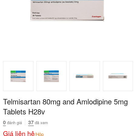
Telmisartan 80mg and Amlodipine 5mg
Tablets H28v
0
37
đánh giá
đã xem
Giá liên hệ
/Hộp