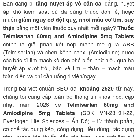
Bạn đang bị
dai dẳng, huyết
tăng huyết áp vô căn
áp khó kiểm soát dù đã dùng thuốc đơn lẻ, hoặc
muốn
giảm nguy cơ đột quỵ, nhồi máu cơ tim, suy
bằng một viên thuốc duy nhất mỗi ngày?
thận
Thuốc
Telmisartan 80mg and Amlodipine 5mg Tablets
chính là giải pháp kết hợp mạnh mẽ giữa ARB
(Telmisartan) và chẹn kênh canxi (Amlodipine) được
các bác sĩ tim mạch kê đơn phổ biến nhờ hiệu quả hạ
huyết áp vượt trội, bảo vệ tim – thận – mạch máu
toàn diện và chỉ cần uống 1 viên/ngày.
Trong bài viết chuẩn SEO dài
này,
khoảng 2520 từ
chúng tôi cung cấp toàn bộ thông tin khoa học, cập
nhật năm 2026 về
Telmisartan 80mg and
(SĐK VN-23191-22,
Amlodipine 5mg Tablets
Evertogen Life Sciences – Ấn Độ) – từ thành phần,
cơ chế tác dụng kép, công dụng, liều dùng, tác dụng
phụ, tương tác thuốc đến giá bán, kinh nghiệm sử