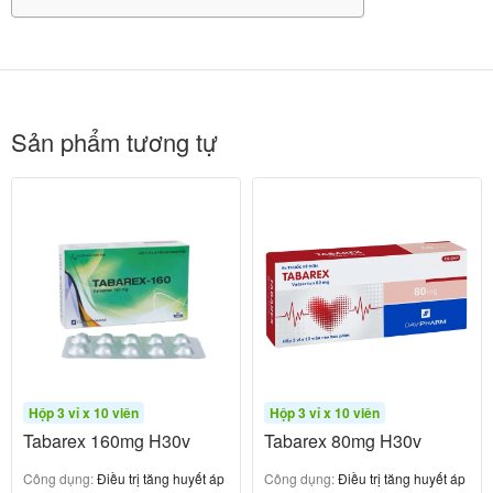
Sản phẩm tương tự
2. Telmisartan 80mg and Amlodipine 5mg
Tablets là thuốc gì? Thông tin cơ bản đầy đủ
Telmisartan 80mg and Amlodipine 5mg Tablets
Hộp 3 vỉ x 10 viên
Hộp 3 vỉ x 10 viên
thuộc nhóm thuốc tim mạch, dạng
dễ uống,
viên nén
Tabarex 160mg H30v
Tabarex 80mg H30v
không bao tan trong ruột.
Công dụng:
Điều trị tăng huyết áp
Công dụng:
Điều trị tăng huyết áp