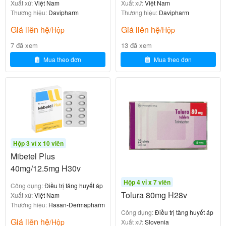
: Telmisartan 80mg + Amlodipine 5mg
Hoạt chất
Xuất xứ:
Việt Nam
Xuất xứ:
Việt Nam
Thương hiệu:
Davipharm
Thương hiệu:
Davipharm
(dưới dạng Amlodipine besilate 6,935mg).
: Evertogen Life Sciences Limited
Giá liên hệ
Giá liên hệ
Nhà sản xuất
/Hộp
/Hộp
(Ấn Độ).
7 đã xem
13 đã xem
: Công ty TNHH
Công ty liên quan tại Việt Nam
Mua theo đơn
Mua theo đơn
một thành viên Ân Phát (đăng ký và phân phối).
: VN-23191-22.
Số đăng ký
: Viên nén.
Dạng bào chế
: Hộp 2 vỉ × 14 viên (28 viên)
Quy cách đóng gói
hoặc hộp 3 vỉ × 10 viên (30 viên).
: 24-36 tháng (kiểm tra trên bao bì).
Hạn sử dụng
Hộp 3 vỉ x 10 viên
: Thuốc kê đơn (phải có đơn bác sĩ).
Phân loại
Mibetel Plus
40mg/12.5mg H30v
Thuốc được bào chế theo tiêu chuẩn quốc tế, kiểm
Hộp 4 vỉ x 7 viên
Công dụng:
Điều trị tăng huyết áp
soát chất lượng nghiêm ngặt, sinh khả dụng cao, phù
Tolura 80mg H28v
Xuất xứ:
Việt Nam
hợp dùng dài hạn. Đây là thuốc generic bioequivalent
Thương hiệu:
Hasan-Dermapharm
Công dụng:
Điều trị tăng huyết áp
với
Twynsta
, hiệu quả lâm sàng tương đương theo
Giá liên hệ
/Hộp
Xuất xứ:
Slovenia