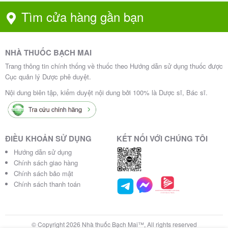
quả 24 giờ, giảm biến chứng tim mạch (theo nghiên
Tìm cửa hàng gần bạn
cứu ONTARGET, TEAMSTA). Telmisartan còn có tác
dụng PPAR-gamma nhẹ → cải thiện nhạy cảm
insulin, rất tốt cho bệnh nhân đái tháo đường kèm
NHÀ THUỐC BẠCH MAI
tăng HA.
Trang thông tin chính thống về thuốc theo Hướng dẫn sử dụng thuốc được
Cục quản lý Dược phê duyệt.
Dược động học: Hấp thu tốt (Telmisartan 40-60%,
Amlodipine gần 100%), không ảnh hưởng thức ăn,
Nội dung biên tập, kiểm duyệt nội dung bởi 100% là Dược sĩ, Bác sĩ.
thải trừ chủ yếu qua mật (Telmisartan) và nước tiểu
(Amlodipine).
4. Công dụng và chỉ định của thuốc
ĐIỀU KHOẢN SỬ DỤNG
KẾT NỐI VỚI CHÚNG TÔI
Hướng dẫn sử dụng
Telmisartan 80mg and Amlodipine 5mg
Chính sách giao hàng
Tablets
Chính sách bảo mật
Chính sách thanh toán
Theo tờ hướng dẫn sử dụng VN-23191-22 và hướng
dẫn quốc tế:
© Copyright 2026 Nhà thuốc Bạch Mai™, All rights reserved