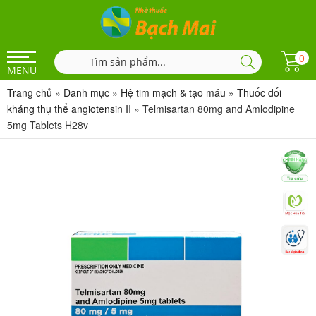
0
MENU
Trang chủ
»
Danh mục
»
Hệ tim mạch & tạo máu
»
Thuốc đối
kháng thụ thể angiotensin II
»
Telmisartan 80mg and Amlodipine
5mg Tablets H28v