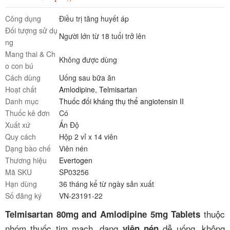
Công dụng
Điều trị tăng huyết áp
Đối tượng sử dụ
Người lớn từ 18 tuổi trở lên
ng
Mang thai & Ch
Không được dùng
o con bú
Cách dùng
Uống sau bữa ăn
Hoạt chất
Amlodipine
,
Telmisartan
Danh mục
Thuốc đối kháng thụ thể angiotensin II
Thuốc kê đơn
Có
Xuất xứ
Ấn Độ
Quy cách
Hộp 2 vỉ x 14 viên
Dạng bào chế
Viên nén
Thương hiệu
Evertogen
Mã SKU
SP03256
Hạn dùng
36 tháng kể từ ngày sản xuất
Số đăng ký
VN-23191-22
thuộc
Telmisartan 80mg and Amlodipine 5mg Tablets
nhóm thuốc tim mạch, dạng
dễ uống, không
viên nén