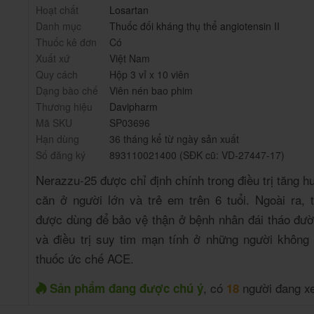
Hoạt chất
Losartan
Danh mục
Thuốc đối kháng thụ thể angiotensin II
Thuốc kê đơn
Có
Xuất xứ
Việt Nam
Quy cách
Hộp 3 vỉ x 10 viên
Dạng bào chế
Viên nén bao phim
Thương hiệu
Davipharm
Mã SKU
SP03696
Hạn dùng
36 tháng kể từ ngày sản xuất
Số đăng ký
893110021400 (SĐK cũ: VD-27447-17)
Nerazzu-25 được chỉ định chính trong điều trị tăng h
căn ở người lớn và trẻ em trên 6 tuổi. Ngoài ra, 
được dùng để bảo vệ thận ở bệnh nhân đái tháo đườ
và điều trị suy tim mạn tính ở những người không
thuốc ức chế ACE
.
, có
người đang x
Sản phẩm đang được chú ý
18