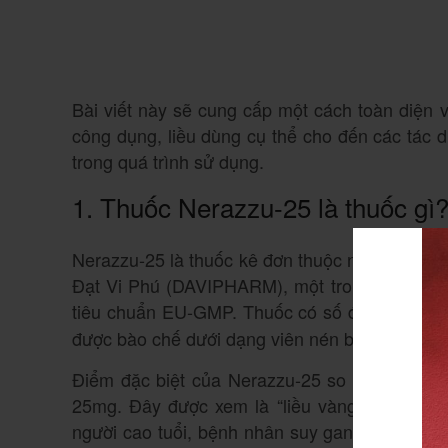
Bài viết này sẽ cung cấp một cách toàn diện v
công dụng, liều dùng cụ thể cho đến các tác 
trong quá trình sử dụng.
1. Thuốc Nerazzu-25 là thuốc gì
Nerazzu-25 là thuốc kê đơn thuộc nhóm tim m
Đạt Vi Phú (DAVIPHARM), một trong những nh
tiêu chuẩn EU-GMP
. Thuốc có số đăng ký VD
được bào chế dưới dạng viên nén bao phim mà
Điểm đặc biệt của Nerazzu-25 so với các sản
25mg. Đây được xem là “liều vàng” khởi đầu
người cao tuổi, bệnh nhân suy gan, suy thận h