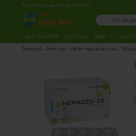
|
An tâm dùng thuốc
Tư vấn hỗ trợ 24/7
MUA THEO ĐƠN
GIỚI THIỆU
BỆNH
GÓC S
Trang chủ
»
Danh mục
»
Hệ tim mạch & tạo máu
»
Thuốc đ