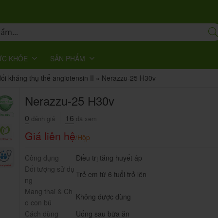
ỨC KHỎE
SẢN PHẨM
ối kháng thụ thể angiotensin II
»
Nerazzu-25 H30v
Nerazzu-25 H30v
0
16
đánh giá
đã xem
Giá liên hệ
/Hộp
Công dụng
Điều trị tăng huyết áp
Đối tượng sử dụ
Trẻ em từ 6 tuổi trở lên
ng
Mang thai & Ch
Không được dùng
o con bú
Cách dùng
Uống sau bữa ăn