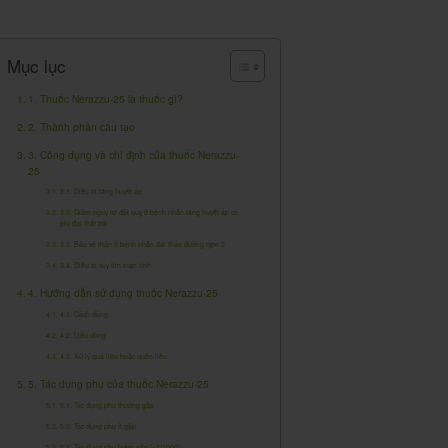
Mục lục
1. Thuốc Nerazzu-25 là thuốc gì?
2. Thành phần cấu tạo
3. Công dụng và chỉ định của thuốc Nerazzu-
25
3.1. Điều trị tăng huyết áp
3.2. Giảm nguy cơ đột quỵ ở bệnh nhân tăng huyết áp có
phì đại thất trái
3.3. Bảo vệ thận ở bệnh nhân đái tháo đường type 2
3.4. Điều trị suy tim mạn tính
4. Hướng dẫn sử dụng thuốc Nerazzu-25
4.1. Cách dùng
4.2. Liều dùng
4.3. Xử lý quá liều hoặc quên liều
5. Tác dụng phụ của thuốc Nerazzu-25
5.1. Tác dụng phụ thường gặp
5.2. Tác dụng phụ ít gặp
5.3. Tác dụng phụ hiếm gặp (<1/1000)