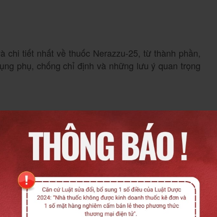
à chi tiết nhất về thuốc Nerazzu-25, từ thành phần,
dụng phụ, chống chỉ định và những lưu ý quan trọng
?
ạch, được sản xuất bởi Công ty Cổ phần Dược phẩm
à sản xuất dược phẩm hàng đầu tại Việt Nam, đạt
-27447-17
, hàm lượng hoạt chất là
,
Losartan 25mg
u trắng, dễ sử dụng
.
 phẩm cùng hoạt chất trên thị trường là hàm lượng
 cho nhiều đối tượng bệnh nhân đặc biệt, bao gồm
oặc những người có nguy cơ bị tụt huyết áp khi bắt